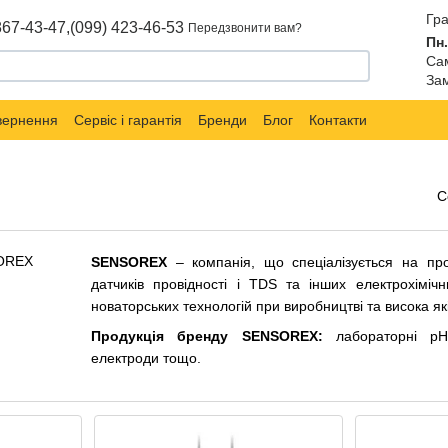
Гра
867-43-47,
(099) 423-46-53
Передзвонити вам?
Пн.
Сам
Зам
овернення
Сервіс і гарантія
Бренди
Блог
Контакти
С
SENSOREX
– компанія, що спеціалізується на про
датчиків провідності і TDS та інших електрохімі
новаторських технологій при виробництві та висока як
Продукція бренду SENSOREX:
лабораторні pH-е
електроди тощо.
Маркет вимірювальних приладів «SIMVOLT» – офіц