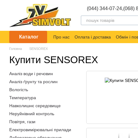
Перейти до основного контенту
(044) 344-07-24,
(068) 
Каталог
Про нас
Оплата і доставка
Обмін і п
Головна
SENSOREX
Купити SENSOREX
Аналіз води і речовин
Аналіз ґрунту та рослин
Вологість
Температура
Навколишнє середовище
Неруйнівний контроль
Повітря, гази
Електровимірювальні прилади
Лабораторне обладнання