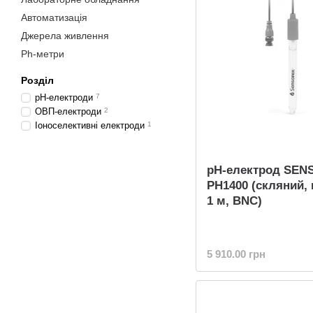
Автоматизація
Джерела живлення
Ph-метри
Розділ
pH-електроди
7
ОВП-електроди
2
Іоноселективні електроди
1
pH-електрод SEN
PH1400 (скляний,
1 м, BNC)
5 910.00 грн