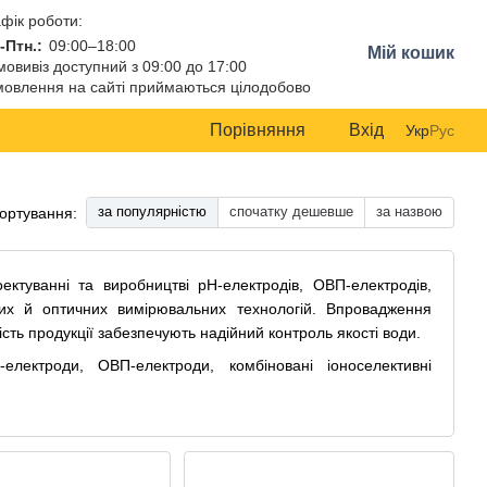
фік роботи:
-Птн.:
09:00–18:00
Мій кошик
овивіз доступний з 09:00 до 17:00
овлення на сайті приймаються цілодобово
Порівняння
Вхід
Укр
Рус
за популярністю
спочатку дешевше
за назвою
ортування:
ектуванні та виробництві pH-електродів, ОВП-електродів,
чних й оптичних вимірювальних технологій. Впровадження
ість продукції забезпечують надійний контроль якості води.
лектроди, ОВП-електроди, комбіновані іоноселективні
ійний представник в Україні компанії «SENSOREX».