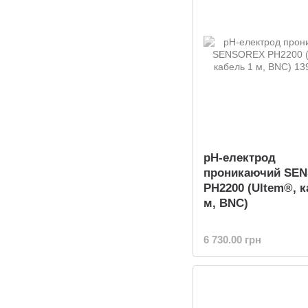
pH-електрод
проникаючий SE
PH2200 (Ultem®, к
м, BNC)
6 730.00 грн