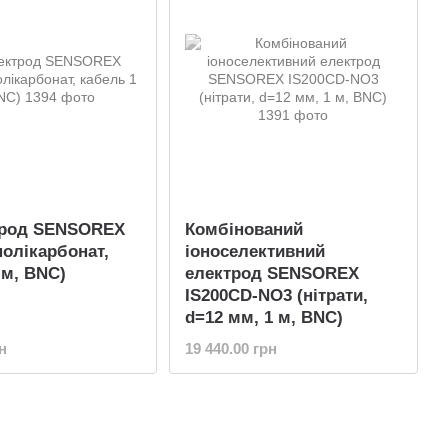
трод SENSOREX
Комбінований
полікарбонат,
іоноселективний
 м, BNC)
електрод SENSOREX
IS200CD-NO3 (нітрати,
d=12 мм, 1 м, BNC)
н
19 440.00 грн