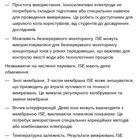
Простота використання. Іоноселективні електроди не
потребують складної підготовки або спеціальних навичок
для проведення вимірювань. Це робить їх доступними для
широкого кола користувачів, від студентів до досвідчених
дослідників.
Можливість безперервного моніторингу. ІSЕ можуть
використовуватися для безперервного моніторингу
концентрації іонів у різних середовищах, що важливо для
контролю якості води або технологічних процесів.
Незважаючи на численні переваги, ІSЕ мають деякі
обмеження:
Знос мембрани. З часом мембрана ІSЕ може зношуватися,
що призводить до втрати чутливості та точності
вимірювань. Це вимагає регулярного калібрування та
заміни мембрани.
Вплив інтерференцій. Деякі іони можуть взаємодіяти з
мембраною ІSЕ, викликаючи помилкові показники. Це
потребує використання спеціальних корекційних методів
або комбінованих електродів.
Температурна залежність. Результати вимірювань ІSЕ