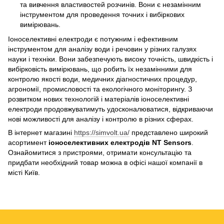
та вивчення властивостей розчинів. Вони є незамінним
інструментом для проведення точних і вибіркових
вимірювань.
Іоноселективні електроди є потужним і ефективним
інструментом для аналізу води і речовин у різних галузях
науки і техніки. Вони забезпечують високу точність, швидкість і
вибірковість вимірювань, що робить їх незамінними для
контролю якості води, медичних діагностичних процедур,
агрономії, промисловості та екологічного моніторингу. З
розвитком нових технологій і матеріалів іоноселективні
електроди продовжуватимуть удосконалюватися, відкриваючи
нові можливості для аналізу і контролю в різних сферах.
В інтернет магазині
https://simvolt.ua/
представлено широкий
асортимент
іоноселективних електродів NT Sensors
.
Ознайомитися з пристроями, отримати консультацію та
придбати необхідний товар можна в офісі нашої компанії в
місті Київ.