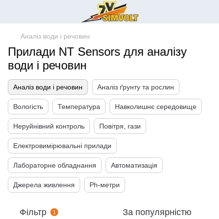
Аналіз води і речовин
Прилади NT Sensors для аналізу
води і речовин
Аналіз води і речовин
Аналіз ґрунту та рослин
Вологість
Температура
Навколишнє середовище
Неруйнівний контроль
Повітря, гази
Електровимірювальні прилади
Лабораторне обладнання
Автоматизація
Джерела живлення
Ph-метри
Фільтр
За популярністю
1