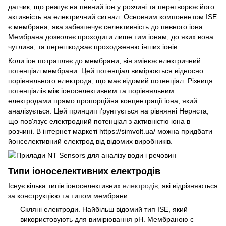
датчик, що реагує на певний іон у розчині та перетворює його
активність на електричний сигнал. Основним компонентом ІSЕ
є мембрана, яка забезпечує селективність до певного іона.
Мембрана дозволяє проходити лише тим іонам, до яких вона
чутлива, та перешкоджає проходженню інших іонів.
Коли іон потрапляє до мембрани, він змінює електричний
потенціал мембрани. Цей потенціал вимірюється відносно
порівняльного електрода, що має відомий потенціал. Різниця
потенціалів між іоноселективним та порівняльним
електродами прямо пропорційна концентрації іона, який
аналізується. Цей принцип ґрунтується на рівнянні Нернста,
що пов'язує електродний потенціал з активністю іона в
розчині. В інтернет маркеті https://simvolt.ua/ можна придбати
йонселективний електрод від відомих виробників.
Типи іоноселективних електродів
Існує кілька типів іоноселективних
електродів
, які відрізняються
за конструкцією та типом мембрани:
Скляні електроди. Найбільш відомий тип ІSЕ, який
використовують для вимірювання pH. Мембраною є