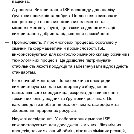
пацієнта.
Агрономія. Використання ІSЕ електроду для аналізу
ґрунтових розчинів та добрив. Це дозволяє визначати
концентрацію основних поживних елементів та
мікроелементів у ґрунті, що важливо для оптимізації
використання добрив та підвищення врожайності.
Промисловість. У промислових процесах, особливо у
хімічній та фармацевтичній промисловості, ІSЕ
використовуються для контролю хімічного складу розчинів і
технологічних процесів. Це дозволяє підтримувати
стабільність якості продукції та забезпечувати відповідність
стандартам.
Екологічний моніторинг. Іоноселективні електроди
використовуються для моніторингу забруднення
навколишнього середовища, зокрема, для виявлення
токсичних іонів у водних та ґрунтових розчинах. Це
важливо для запобігання екологічним катастрофам та
збереження природних ресурсів.
Наукові дослідження. У лабораторних умовах ІSЕ
використовуються для досліджень хімічних і біохімічних
процесів, таких як іонний обмін, кінетика хімічних реакцій,