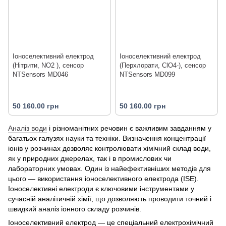
Іоноселективний електрод
Іоноселективний електрод
(Нітрити, NO2 ), сенсор
(Перхлорати, ClO4-), сенсор
NTSensors MD046
NTSensors MD099
50 160.00 грн
50 160.00 грн
Аналіз води
і різноманітних речовин є важливим завданням у
багатьох галузях науки та техніки. Визначення концентрації
іонів у розчинах дозволяє контролювати хімічний склад води,
як у природних джерелах, так і в промислових чи
лабораторних умовах. Один із найефективніших методів для
цього — використання іоноселективного електрода (ІSЕ).
Іоноселективні електроди є ключовими інструментами у
сучасній аналітичній хімії, що дозволяють проводити точний і
швидкий аналіз іонного складу розчинів.
Іоноселективний електрод — це спеціальний електрохімічний