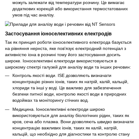
можуть залежати від температури розчину. Це вимагає
додаткових корекцій або використання термостатованих
умов під час аналізу.
Застосування іоноселективних електродів
Так як принцип роботи іоноселективного електрода базується
на рівняння нернста, яке пов'язує електродний потенціал з
активністю іона в розчині тому його застосування досить
широке. Іоноселективні електроди використовуються в
широкому спектрі галузей для аналізу води та інших речовин:
Контроль якості води. ІSЕ дозволяють визначати
концентрацію різних іонів, таких як натрій, калій, кальцій,
хлориди та інші у воді. Це важливо для забезпечення
безпеки питної води, контролю якості води в природних
водоймах та моніторингу стічних вод.
Медицина. Іоноселективні електроди широко
використовуються для аналізу біологічних рідин, таких як
кров, сеча або плазма. Вони дозволяють швидко визначати
концентрацію важливих іонів, таких як калій, натрій,
кальцій, що необхідно для діагностики та контролю стану