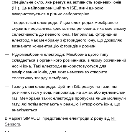
спеціальне скло, яке реагує на активність водневих іонів
(H⁺). Це найпоширеніший тип ІSЕ, який широко
використовується в різних лабораторіях.
Твердотільні електроди. У цих електродах мембраною
служить неорганічна кристалічна речовина, яка має високу
селективність до певного іона. Наприклад, фторидний
електрод має мембрану з фторидного іону, що дозволяє
визначати концентрацію фторидів у розчині.
Рідкомембранні електроди: Мембрана цього типу
складається з органічного розчинника, в якому розчинений
носій іона. Такі електроди використовуються для
вимірювання іонів, для яких неможливо створити
селективну тверду мембрану.
Газочутливі електроди: Цей тип ІSЕ реагує на гази, які
розчиняються у воді, наприклад, на аміак або вуглекислий
газ. Мембрана таких електродів пропускає лише молекули
газу, які потім вступають у реакцію і утворюють іони, що
аналізуються.
В маркет SIMVOLT представлені електроди 2 роду від
NT
Sensors
.