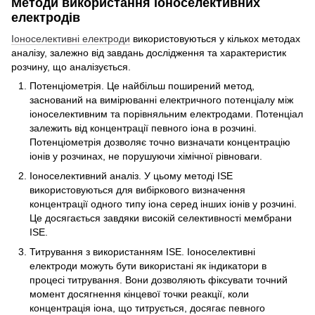
Методи використання іоноселективних
електродів
Іоноселективні електроди
використовуються у кількох методах
аналізу, залежно від завдань дослідження та характеристик
розчину, що аналізується.
Потенціометрія. Це найбільш поширений метод,
заснований на вимірюванні електричного потенціалу між
іоноселективним та порівняльним електродами. Потенціал
залежить від концентрації певного іона в розчині.
Потенціометрія дозволяє точно визначати концентрацію
іонів у розчинах, не порушуючи хімічної рівноваги.
Іоноселективний аналіз. У цьому методі ІSЕ
використовуються для вибіркового визначення
концентрації одного типу іона серед інших іонів у розчині.
Це досягається завдяки високій селективності мембрани
ІSЕ.
Титрування з використанням ІSЕ. Іоноселективні
електроди можуть бути використані як індикатори в
процесі титрування. Вони дозволяють фіксувати точний
момент досягнення кінцевої точки реакції, коли
концентрація іона, що титрується, досягає певного