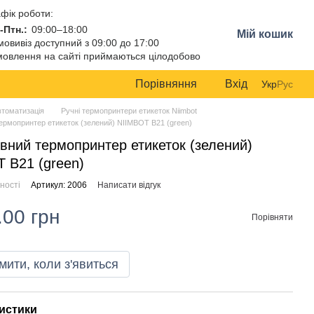
фік роботи:
-Птн.:
09:00–18:00
Мій кошик
овивіз доступний з 09:00 до 17:00
овлення на сайті приймаються цілодобово
Порівняння
Вхід
Укр
Рус
втоматизація
Ручні термопринтери етикеток Niimbot
ермопринтер етикеток (зелений) NIIMBOT B21 (green)
вний термопринтер етикеток (зелений)
 B21 (green)
ності
Артикул: 2006
Написати відгук
.00 грн
Порівняти
мити, коли з'явиться
истики