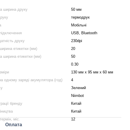
а ширина друку
50 мм
друку
термодрук
а
Мобільні
підключення
USB, Bluetooth
датність друку
230dpi
ширина етикетки (мм)
20
 ширина етикетки (мм)
50
0.30
зміри
130 мм х 95 мм х 60 мм
на одному заряді акумулятора (год)
4
су
Зелений
Niimbot
трації бренду
Китай
бництва
Китай
термін, міс.
12
Оплата