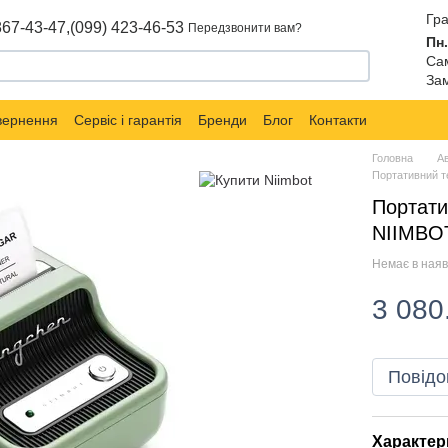
Гра
867-43-47,
(099) 423-46-53
Передзвонити вам?
Пн.
Сам
Зам
овернення
Сервіс і гарантія
Бренди
Блог
Контакти
Головна
А
Портативний т
Портати
NIIMBOT
Немає в наяв
3 080
Повідо
Характер