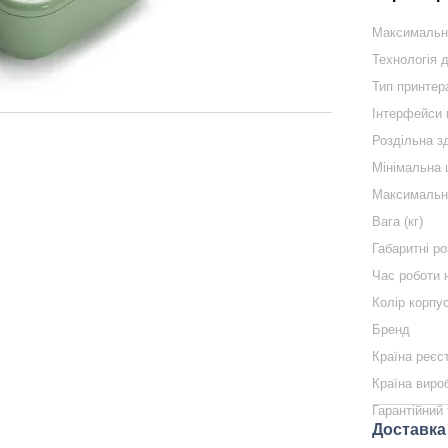
Максимальн
Технологія 
Тип принтер
Інтерфейси 
Роздільна з
Мінімальна 
Максимальна
Вага (кг)
Габаритні ро
Час роботи 
Колір корпу
Бренд
Країна реєс
Країна виро
Гарантійний 
Доставка