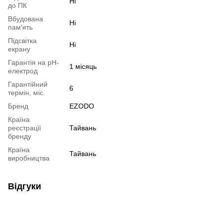
Ні
до ПК
Вбудована
Ні
пам'ять
Підсвітка
Ні
екрану
Гарантія на pH-
1 місяць
електрод
Гарантійний
6
термін, міс.
Бренд
EZODO
Країна
реєстрації
Тайвань
бренду
Країна
Тайвань
виробництва
Відгуки