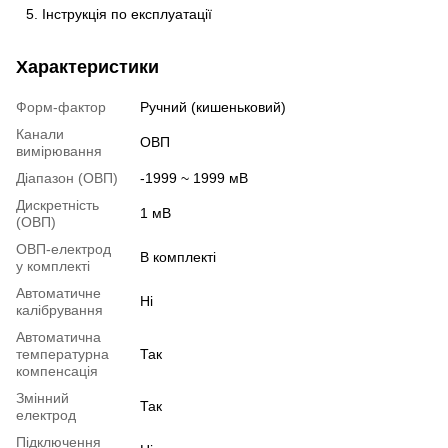
Інструкція по експлуатації
Характеристики
Форм-фактор
Ручний (кишеньковий)
Канали
ОВП
вимірювання
Діапазон (ОВП)
-1999 ~ 1999 мВ
Дискретність
1 мВ
(ОВП)
ОВП-електрод
В комплекті
у комплекті
Автоматичне
Ні
калібрування
Автоматична
температурна
Так
компенсація
Змінний
Так
електрод
Підключення