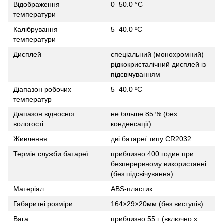
Відображення
0–50.0 °C
температури
Калібрування
5–40.0 ºC
температури
Дисплей
спеціальний (монохромний)
рідкокристалічний дисплей із
підсвічуванням
Діапазон робочих
5–40.0 ºC
температур
Діапазон відносної
не більше 85 % (без
вологості
конденсації)
Живлення
дві батареї типу CR2032
Термін служби батареї
приблизно 400 годин при
безперервному використанні
(без підсвічування)
Матеріал
ABS-пластик
Габаритні розміри
164×29×20мм (без виступів)
Вага
приблизно 55 г (включно з