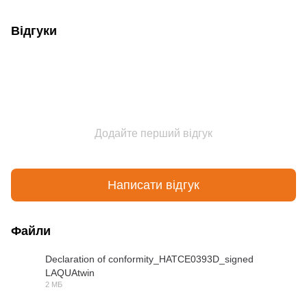
Відгуки
Додайте перший відгук
Написати відгук
Файли
Declaration of conformity_HATCE0393D_signed
LAQUAtwin
PDF
2 МБ