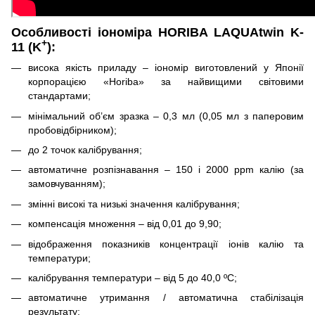
Особливості іономіра
HORIBA
LAQUAtwin
K
-
+
11 (
K
):
висока якість приладу – іономір виготовлений у Японії
корпорацією «Horiba» за найвищими світовими
стандартами;
мінімальний об’єм зразка – 0,3 мл (0,05 мл з паперовим
пробовідбірником);
до 2 точок калібрування;
автоматичне розпізнавання – 150 і 2000 ppm калію (за
замовчуванням);
змінні високі та низькі значення калібрування;
компенсація множення – від 0,01 до 9,90;
відображення показників концентрації іонів калію та
температури;
калібрування температури – від 5 до 40,0 ºC;
автоматичне утримання / автоматична стабілізація
результату;