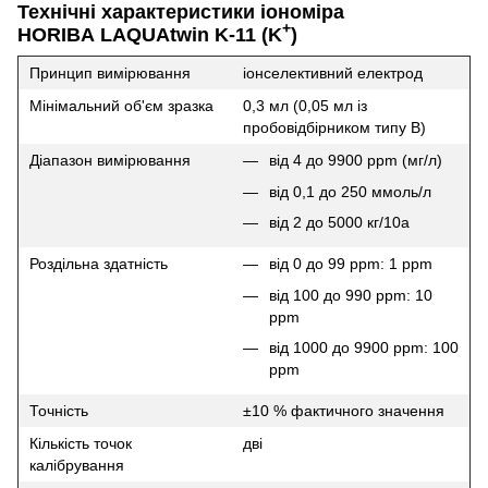
Технічні характеристики іономіра
+
HORIBA
LAQUAtwin
K
-11 (
K
)
Принцип вимірювання
іонселективний електрод
Мінімальний об'єм зразка
0,3 мл (0,05 мл із
пробовідбірником типу B)
Діапазон вимірювання
від 4 до 9900 ppm (мг/л)
від 0,1 до 250 ммоль/л
від 2 до 5000 кг/10а
Роздільна здатність
від 0 до 99 ppm: 1 ppm
від 100 до 990 ppm: 10
ppm
від 1000 до 9900 ppm: 100
ppm
Точність
±10 % фактичного значення
Кількість точок
дві
калібрування