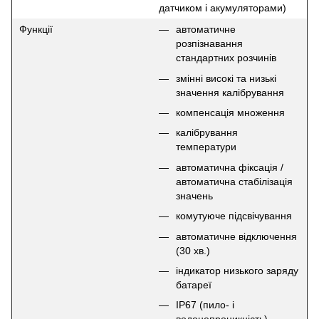
датчиком і акумуляторами)
Функції
автоматичне
розпізнавання
стандартних розчинів
змінні високі та низькі
значення калібрування
компенсація множення
калібрування
температури
автоматична фіксація /
автоматична стабілізація
значень
комутуюче підсвічування
автоматичне відключення
(30 хв.)
індикатор низького заряду
батареї
IP67 (пило- і