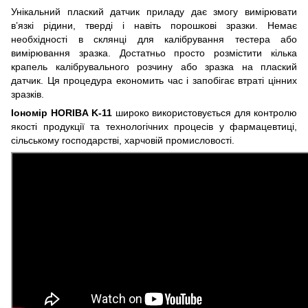
Унікальний плаский датчик приладу дає змогу вимірювати
в’язкі рідини, тверді і навіть порошкові зразки. Немає
необхідності в склянці для калібрування тестера або
вимірювання зразка. Достатньо просто розмістити кілька
крапель калібрувального розчину або зразка на плаский
датчик. Ця процедура економить час і запобігає втраті цінних
зразків.
Іономір
HORIBA
K
-11
широко використовується для контролю
якості продукції та технологічних процесів у фармацевтиці,
сільському господарстві, харчовій промисловості.