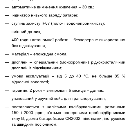
автоматичне вимкнення живлення – 30 хв.;
індикатор низького заряду батареї;
ступінь захисту IP67 (пило- і водонепроникність);
змінний датчик;
400 годин автономної роботи – безперервне використання
без підсвічування;
матеріал – епоксидна смола;
дисплей – спеціальний (монохромний) рідкокристалічний
дисплей із підсвічуванням;
умови експлуатації – від 5 до 40 °С, не більше 85 %
відносної вологості;
гарантія: 2 роки – вимірювач, 6 місяців – датчик;
упакований у зручний кейс для транспортування;
поставляється з калієвими калібрувальними розчинами
150 і 2000 ppm, п’ятьма паперовими пробовідбірниками
типу B, двома батарейками CR2032, піпетками, інструкцією
та швидким посібником.