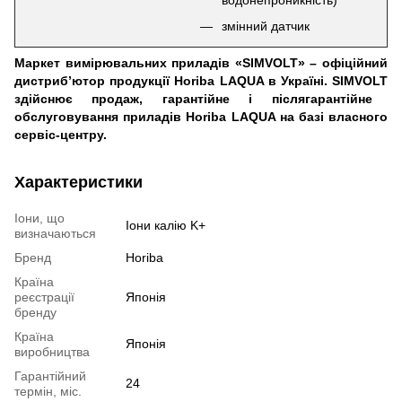
водонепроникність)
змінний датчик
Маркет вимірювальних приладів «
SIMVOLT
» – офіційний
дистриб’ютор продукції
Horiba
LAQUA
в Україні.
SIMVOLT
здійснює продаж, гарантійне і післягарантійне
обслуговування приладів
Horiba
LAQUA
на базі власного
сервіс-центру.
Характеристики
Іони, що
Іони калію K+
визначаються
Бренд
Horiba
Країна
реєстрації
Японія
бренду
Країна
Японія
виробництва
Гарантійний
24
термін, міс.