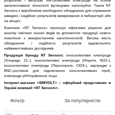
розробляє і випускає іон-селективні електроди на основі
запатентованої технології вуглецевих нанотрубок. Також NT
Sensors є виробником необхідного обладнання для отримання
швидких і надійних результатів вимірювання в лабораторії або
на місцях.
Компанія «NT Sensors» пропонує ефективні рішення для
аналізу хімічних іонних видів за допомогою продукції нового
покоління з використанням нанотехнологій. Висока якість
обладнання і надійність результатів задовольнять
найвимогливіших дослідників.
Продукція бренду NT Sensors:
іоноселективні електроди
(Хлориди, CL-), іоноселективні електроди (Нітрити, NO2-),
іоноселективні електроди (Перхлорати, ClO4-), картриджі з
BNC-роз’ємом для підключення іоноселективних проб,
електроди pH/порівняння тощо.
Інтернет-магазин «SIMVOLT» – офіційний представник в
Україні компанії «NT Sensors».
Фільтр
За популярністю