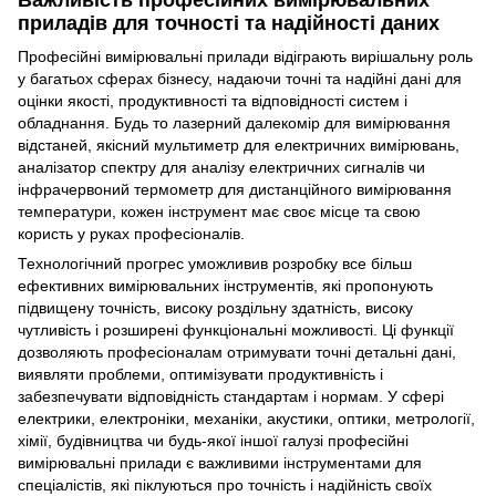
Важливість професійних вимірювальних
приладів для точності та надійності даних
Професійні вимірювальні прилади відіграють вирішальну роль
у багатьох сферах бізнесу, надаючи точні та надійні дані для
оцінки якості, продуктивності та відповідності систем і
обладнання. Будь то лазерний далекомір для вимірювання
відстаней, якісний мультиметр для електричних вимірювань,
аналізатор спектру для аналізу електричних сигналів чи
інфрачервоний термометр для дистанційного вимірювання
температури, кожен інструмент має своє місце та свою
користь у руках професіоналів.
Технологічний прогрес уможливив розробку все більш
ефективних вимірювальних інструментів, які пропонують
підвищену точність, високу роздільну здатність, високу
чутливість і розширені функціональні можливості. Ці функції
дозволяють професіоналам отримувати точні детальні дані,
виявляти проблеми, оптимізувати продуктивність і
забезпечувати відповідність стандартам і нормам. У сфері
електрики, електроніки, механіки, акустики, оптики, метрології,
хімії, будівництва чи будь-якої іншої галузі професійні
вимірювальні прилади є важливими інструментами для
спеціалістів, які піклуються про точність і надійність своїх