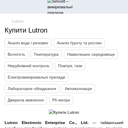
Lutron
Купити Lutron
Аналіз води і речовин
Аналіз ґрунту та рослин
Вологість
Температура
Навколишнє середовище
Неруйнівний контроль
Повітря, гази
Електровимірювальні прилади
Лабораторне обладнання
Автоматизація
Джерела живлення
Ph-метри
Lutron Electronic Enterprise Co., Ltd.
— тайванський