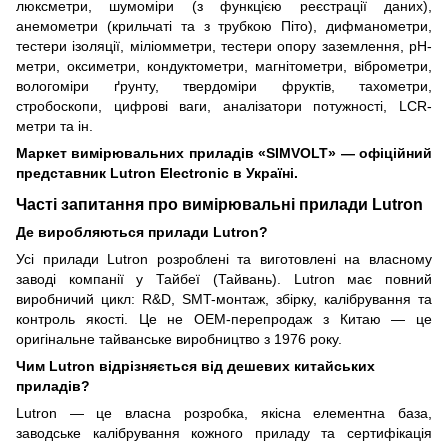
люксметри, шумоміри (з функцією реєстрації даних),
анемометри (крильчаті та з трубкою Піто), дифманометри,
тестери ізоляції, міліомметри, тестери опору заземлення, pH-
метри, оксиметри, кондуктометри, магнітометри, віброметри,
вологоміри ґрунту, твердоміри фруктів, тахометри,
стробоскопи, цифрові ваги, аналізатори потужності, LCR-
метри та ін.
Маркет вимірювальних приладів «SIMVOLT» — офіційний
представник Lutron Electronic в Україні.
Часті запитання про вимірювальні прилади Lutron
Де виробляються прилади Lutron?
Усі прилади Lutron розроблені та виготовлені на власному
заводі компанії у Тайбеї (Тайвань). Lutron має повний
виробничий цикл: R&D, SMT-монтаж, збірку, калібрування та
контроль якості. Це не OEM-перепродаж з Китаю — це
оригінальне тайванське виробництво з 1976 року.
Чим Lutron відрізняється від дешевих китайських
приладів?
Lutron — це власна розробка, якісна елементна база,
заводське калібрування кожного приладу та сертифікація