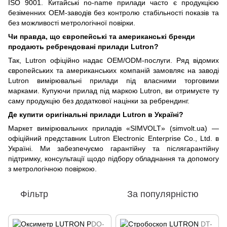
ISO 9001. Китайські no-name прилади часто є продукцією
безіменних OEM-заводів без контролю стабільності показів та
без можливості метрологічної повірки.
Чи правда, що європейські та американські бренди
продають ребрендовані прилади Lutron?
Так, Lutron офіційно надає OEM/ODM-послуги. Ряд відомих
європейських та американських компаній замовляє на заводі
Lutron вимірювальні прилади під власними торговими
марками. Купуючи прилад під маркою Lutron, ви отримуєте ту
саму продукцію без додаткової націнки за ребрендинг.
Де купити оригінальні прилади Lutron в Україні?
Маркет вимірювальних приладів «SIMVOLT» (simvolt.ua) —
офіційний представник Lutron Electronic Enterprise Co., Ltd. в
Україні. Ми забезпечуємо гарантійну та післягарантійну
підтримку, консультації щодо підбору обладнання та допомогу
з метрологічною повіркою.
Фільтр
За популярністю