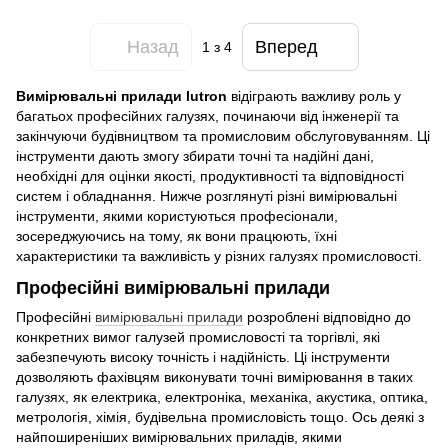
Назад
Вперед
1
з 4
Вимірювальні прилади lutron
відіграють важливу роль у
багатьох професійних галузях, починаючи від інженерії та
закінчуючи будівництвом та промисловим обслуговуванням. Ці
інструменти дають змогу збирати точні та надійні дані,
необхідні для оцінки якості, продуктивності та відповідності
систем і обладнання. Нижче розглянуті різні вимірювальні
інструменти, якими користуються професіонали,
зосереджуючись на тому, як вони працюють, їхні
характеристики та важливість у різних галузях промисловості.
Професійні вимірювальні прилади
Професійні
вимірювальні прилади
розроблені відповідно до
конкретних вимог галузей промисловості та торгівлі, які
забезпечують високу точність і надійність. Ці інструменти
дозволяють фахівцям виконувати точні вимірювання в таких
галузях, як електрика, електроніка, механіка, акустика, оптика,
метрологія, хімія, будівельна промисловість тощо. Ось деякі з
найпоширеніших вимірювальних приладів, якими