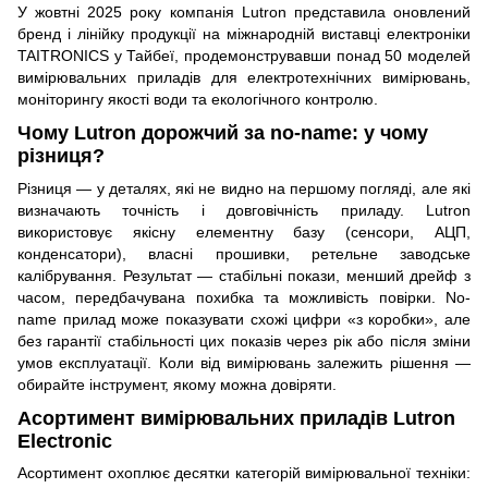
У жовтні 2025 року компанія Lutron представила оновлений
бренд і лінійку продукції на міжнародній виставці електроніки
TAITRONICS у Тайбеї, продемонструвавши понад 50 моделей
вимірювальних приладів для електротехнічних вимірювань,
моніторингу якості води та екологічного контролю.
Чому Lutron дорожчий за no-name: у чому
різниця?
Різниця — у деталях, які не видно на першому погляді, але які
визначають точність і довговічність приладу. Lutron
використовує якісну елементну базу (сенсори, АЦП,
конденсатори), власні прошивки, ретельне заводське
калібрування. Результат — стабільні покази, менший дрейф з
часом, передбачувана похибка та можливість повірки. No-
name прилад може показувати схожі цифри «з коробки», але
без гарантії стабільності цих показів через рік або після зміни
умов експлуатації. Коли від вимірювань залежить рішення —
обирайте інструмент, якому можна довіряти.
Асортимент вимірювальних приладів Lutron
Electronic
Асортимент охоплює десятки категорій вимірювальної техніки: