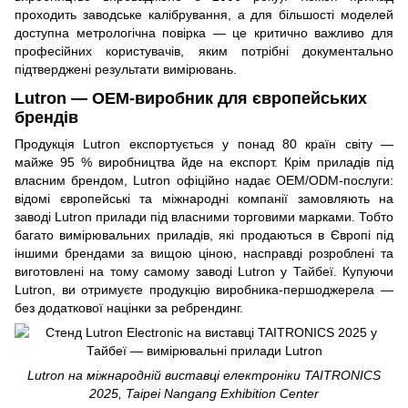
проходить заводське калібрування, а для більшості моделей
доступна метрологічна повірка — це критично важливо для
професійних користувачів, яким потрібні документально
підтверджені результати вимірювань.
Lutron — OEM-виробник для європейських
брендів
Продукція Lutron експортується у понад 80 країн світу —
майже 95 % виробництва йде на експорт. Крім приладів під
власним брендом, Lutron офіційно надає OEM/ODM-послуги:
відомі європейські та міжнародні компанії замовляють на
заводі Lutron прилади під власними торговими марками. Тобто
багато вимірювальних приладів, які продаються в Європі під
іншими брендами за вищою ціною, насправді розроблені та
виготовлені на тому самому заводі Lutron у Тайбеї. Купуючи
Lutron, ви отримуєте продукцію виробника-першоджерела —
без додаткової націнки за ребрендинг.
Lutron на міжнародній виставці електроніки TAITRONICS
2025, Taipei Nangang Exhibition Center