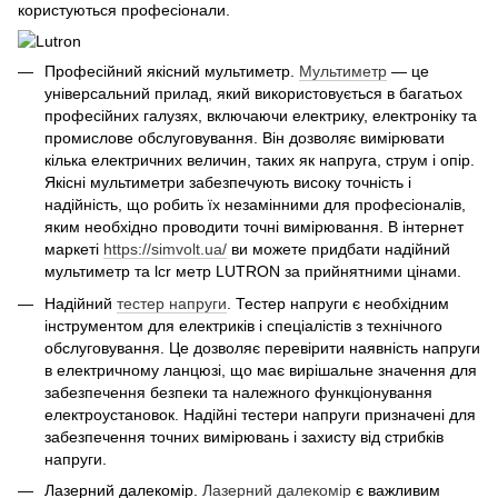
користуються професіонали.
Професійний якісний мультиметр.
Мультиметр
— це
універсальний прилад, який використовується в багатьох
професійних галузях, включаючи електрику, електроніку та
промислове обслуговування. Він дозволяє вимірювати
кілька електричних величин, таких як напруга, струм і опір.
Якісні мультиметри забезпечують високу точність і
надійність, що робить їх незамінними для професіоналів,
яким необхідно проводити точні вимірювання. В інтернет
маркеті
https://simvolt.ua/
ви можете придбати надійний
мультиметр та lcr метр LUTRON за прийнятними цінами.
Надійний
тестер напруги
. Тестер напруги є необхідним
інструментом для електриків і спеціалістів з технічного
обслуговування. Це дозволяє перевірити наявність напруги
в електричному ланцюзі, що має вирішальне значення для
забезпечення безпеки та належного функціонування
електроустановок. Надійні тестери напруги призначені для
забезпечення точних вимірювань і захисту від стрибків
напруги.
Лазерний далекомір.
Лазерний далекомір
є важливим