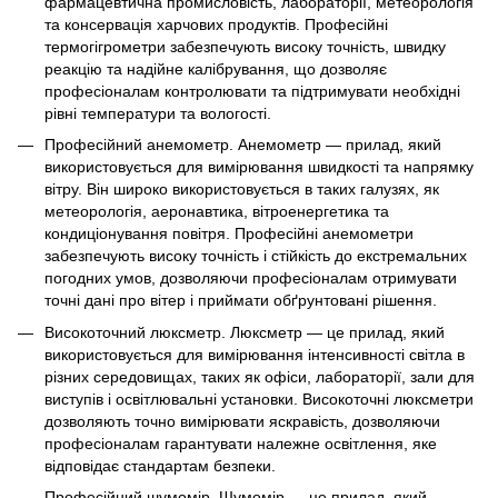
фармацевтична промисловість, лабораторії, метеорологія
та консервація харчових продуктів. Професійні
термогігрометри забезпечують високу точність, швидку
реакцію та надійне калібрування, що дозволяє
професіоналам контролювати та підтримувати необхідні
рівні температури та вологості.
Професійний анемометр. Анемометр — прилад, який
використовується для вимірювання швидкості та напрямку
вітру. Він широко використовується в таких галузях, як
метеорологія, аеронавтика, вітроенергетика та
кондиціонування повітря. Професійні анемометри
забезпечують високу точність і стійкість до екстремальних
погодних умов, дозволяючи професіоналам отримувати
точні дані про вітер і приймати обґрунтовані рішення.
Високоточний люксметр. Люксметр — це прилад, який
використовується для вимірювання інтенсивності світла в
різних середовищах, таких як офіси, лабораторії, зали для
виступів і освітлювальні установки. Високоточні люксметри
дозволяють точно вимірювати яскравість, дозволяючи
професіоналам гарантувати належне освітлення, яке
відповідає стандартам безпеки.
Професійний шумомір. Шумомір — це прилад, який