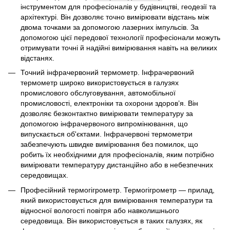
інструментом для професіоналів у будівництві, геодезії та
архітектурі. Він дозволяє точно вимірювати відстань між
двома точками за допомогою лазерних імпульсів. За
допомогою цієї передової технології професіонали можуть
отримувати точні й надійні вимірювання навіть на великих
відстанях.
Точний інфрачервоний термометр. Інфрачервоний
термометр широко використовується в галузях
промислового обслуговування, автомобільної
промисловості, електроніки та охорони здоров’я. Він
дозволяє безконтактно вимірювати температуру за
допомогою інфрачервоного випромінювання, що
випускається об'єктами. Інфрачервоні термометри
забезпечують швидке вимірювання без помилок, що
робить їх необхідними для професіоналів, яким потрібно
вимірювати температуру дистанційно або в небезпечних
середовищах.
Професійний термогігрометр. Термогігрометр — прилад,
який використовується для вимірювання температури та
відносної вологості повітря або навколишнього
середовища. Він використовується в таких галузях, як