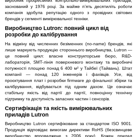
виробник професійних контрольно-вимірювальних приладів,
заснований у 1976 році. За майже п’ять десятиліть роботи
компанія здобула репутацію одного з провідних світових
брендів у сегменті вимірювальної техніки.
Виробництво Lutron: повний цикл від
розробки до калібрування
На відміну від численних безіменних (no-name) брендів, які
лише маркують продукцію стороннього виробництва, Lutron —
це повний цикл: власне конструкторське бюро, R&D-
лабораторія, SMT-лінія поверхневого монтажу та виробничі
потужності площею понад 6 400 м² у Тайбеї (Тайвань). Штат
компанії — понад 120 інженерів і фахівців. Усе, від
проєктування плат і розробки firmware до фінальної збірки та
калібрування, відбувається під одним дахом. Це означає
стабільну якість від партії до партії, повноцінну технічну
підтримку та доступність запасних частин і сенсорів.
Сертифікація та якість вимірювальних
приладів Lutron
Виробництво Lutron сертифіковане за стандартом ISO 9001.
Продукція відповідає вимогам директиви RoHS (безсвинцеве
виробництво впроваджене з 2006 року). Кожен прилад