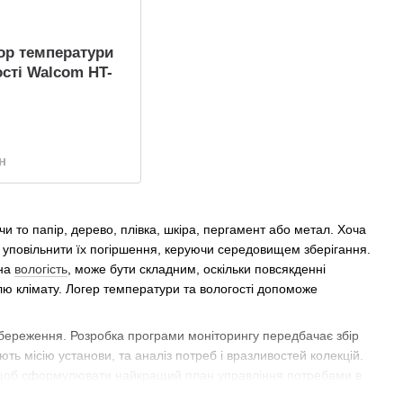
ор температури
ості Walcom HT-
н
 то папір, дерево, плівка, шкіра, пергамент або метал. Хоча
 уповільнити їх погіршення, керуючи середовищем зберігання.
сна
вологість
, може бути складним, оскільки повсякденні
ю клімату. Логер температури та вологості допоможе
ереження. Розробка програми моніторингу передбачає збір
ть місію установи, та аналіз потреб і вразливостей колекцій.
ов, щоб сформулювати найкращий план управління потребами в