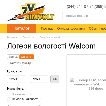
Перейти до основного контенту
(044) 344-07-24,
(068) 
Каталог
Про нас
Оплата і доставка
Обмін і п
Головна
Вологість
Логери вологості
Логери вологості Walcom
Бренд:
Walcom
Очистити фільтр
Ціна, грн
Від Ціна, грн
До Ціна, грн
ОК
Наявність
В наявності
0
Немає в наявності
3