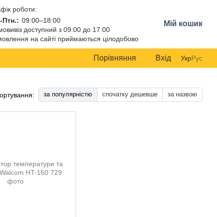
фік роботи:
-Птн.:
09:00–18:00
Мій кошик
овивіз доступний з 09:00 до 17:00
овлення на сайті приймаються цілодобово
Порівняння
Вхід
Укр
Рус
за популярністю
спочатку дешевше
за назвою
ортування: