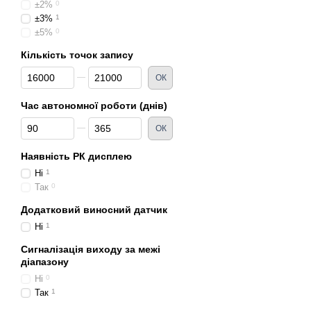
±2%
0
±3%
1
±5%
0
Кількість точок запису
Від Кількість точок запису
До Кількість точок запису
ОК
Час автономної роботи (днів)
Від Час автономної роботи (днів)
До Час автономної роботи (днів)
ОК
Наявність РК дисплею
Ні
1
Так
0
Додатковий виносний датчик
Ні
1
Сигналізація виходу за межі
діапазону
Ні
0
Так
1
Програма моні