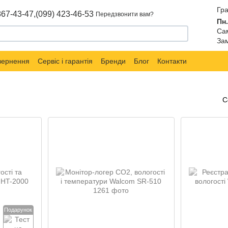
Гра
867-43-47,
(099) 423-46-53
Передзвонити вам?
Пн.
Сам
Зам
овернення
Сервіс і гарантія
Бренди
Блог
Контакти
С
Подарунок