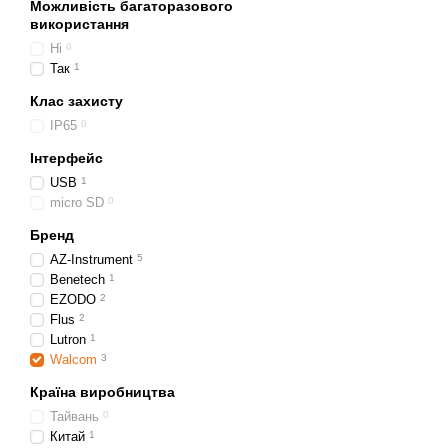
Можливість багаторазового
використання
Щоб мати точний облік іс
Ні
0
цьому вам допоможе ко
Так
1
відстеження громадських 
задокументують можливост
Клас захисту
відносної вологості, зо
IP65
0
контролю працює з ідеал
Інтерфейс
Надання даних, які с
USB
1
Документування серйо
micro SD
0
Оцінка ефекту змін, я
Бренд
AZ-Instrument
5
Захист від будь-яких
Benetech
1
Інтернет-маркет
https://s
EZODO
2
Flus
2
Пристрої для м
Lutron
1
Реєстратори даних є най
Walcom
3
протягом багатьох років,
Країна виробництва
графіки, які дозволяють 
Тайвань
0
Реєстратори даних — це 
Китай
1