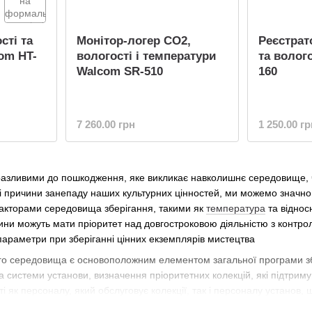
сті та
Монітор-логер CO2,
Реєстрат
om HT-
вологості і температури
та волог
Walcom SR-510
160
7 260.00 грн
1 250.00 гр
разливими до пошкодження, яке викликає навколишнє середовище, чи
і причини занепаду наших культурних цінностей, ми можемо значно
акторами середовища зберігання, такими як
температура
та відно
ни можуть мати пріоритет над довгостроковою діяльністю з контрол
параметри при зберіганні цінних екземплярів мистецтва
о середовища є основоположним елементом загальної програми зб
а системи установи, визначення пріоритетних колекцій, які підтримую
ті як персоналу, який обслуговує колекції, так і персоналу устан
у рамках загального управління установою.