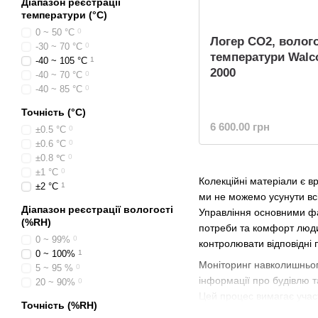
Діапазон реєстрації
температури (°С)
0 ~ 50 °C
0
Логер CO2, волого
-30 ~ 70 °C
0
температури Walc
-40 ~ 105 °C
1
2000
-40 ~ 70 °C
0
-40 ~ 85 °C
0
Точність (°С)
6 600.00 грн
±0.5 °C
0
±0.6 °C
0
±0.8 ℃
0
±1 °C
0
Колекційні матеріали є в
±2 °C
1
ми не можемо усунути вс
Діапазон реєстрації вологості
Управління основними ф
(%RH)
потреби та комфорт люди
0 ~ 99%
0
контролювати відповідні 
0 ~ 100%
1
Моніторинг навколишньог
5 ~ 95 %
0
інформації про будівлю т
20 ~ 90%
0
Цей процес вимагає учас
Точність (%RH)
складських приміщеннях 