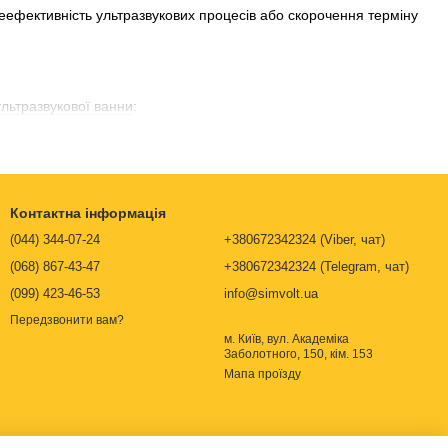
еефективність ультразвукових процесів або скорочення терміну
ультразвукової ванни
:
ванну, не стикалися з дном ємності. Зазвичай в ультразвуковій
пряму з внутрішніми стінками ванни, це може вплинути на її
рубки, повинні бути підвішені в резервуарі. Зазвичай це
Контактна інформація
ти дріт і поперечину або інший спосіб підвішування. В
(044) 344-07-24
+380672342324 (Viber, чат)
ищення
різних предметів.
(068) 867-43-47
+380672342324 (Telegram, чат)
під час налаштування ультразвукового процесу очищення, є те,
(099) 423-46-53
info@simvolt.ua
ралізована вода буде оптимальною. Водопровідна вода може
ого процесу або пошкодити ванну.
Передзвонити вам?
м. Київ, вул. Академіка
клітини, вам потрібно буде використовувати відповідний
Заболотного, 150, кім. 153
обів, включаючи лужні та кислотні розчини. Той, який ви
Мапа проїзду
агаєтеся видалити.
роцесом. Таким чином, небезпечно використовувати
д уникати використання будь-яких летючих рідин. Ультразвукова