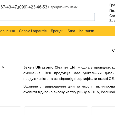
Гра
867-43-47,
(099) 423-46-53
Передзвонити вам?
Пн.
Сам
Зам
овернення
Сервіс і гарантія
Бренди
Блог
Контакти
С
Jeken Ultrasonic Cleaner Ltd.
– одна з провідних к
очищення. Вся продукція має унікальний дизайн
продуктивність та всі відповідні сертифікати якості CE
Відмінне співвідношення ціни та якості і післяпрод
охопити відносно високу частку ринку в США, Великобр
Продукція бренду Jeken
: ультразвукові очищувачі, 
Маркет вимірювальних приладів «SIMVOLT» – офіц