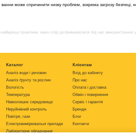
ванни може спричинити низку проблем, зокрема загрозу безпеці, н
 найкращі практики, яких слід дотримуватися під час використання
 або інші засоби підвішування. Важливо, щоб предмети, поміщені у 
ріплення. Якщо предмети (особливо щільні або важкі) контактують на
ричинити непоправне пошкодження.
кі предмети, включаючи лабораторний посуд, такий як мензурки або т
Каталог
Клієнтам
ю спеціального кошика, але в деяких випадках можна використовува
Аналіз води і речовин
Вхід до кабінету
ps://simvolt.ua/
ви можете
купити jeken ultrasonic cleaner для оч
Аналіз ґрунту та рослин
Про нас
рішення для очищення. Важливим фактором, який слід враховувати 
Вологість
Оплата і доставка
те використовувати. У багатьох випадках дистильована або деміне
Температура
Обмін і повернення
ьцію та інші домішки, які можуть знизити ефективність ультразвуков
Навколишнє середовище
Сервіс і гарантія
йдуться більш підходящі альтернативи. Наприклад, якщо ви лізуєте 
Неруйнівний контроль
Бренди
кщо ви використовуєте ванну для чищення, доступний ряд миючих зас
Повітря, гази
Блог
 від матеріалу об’єкта, який ви очищаєте, і забруднень, які ви нам
Електровимірювальні прилади
Контакти
гкозаймисті рідини. Ультразвукова кавітація є теплогенеруючим п
Лабораторне обладнання
 такі як спирт або ацетон, у стандартній ультразвуковій ванні. Слі