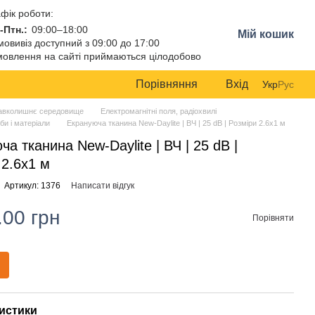
фік роботи:
-Птн.:
09:00–18:00
Мій кошик
овивіз доступний з 09:00 до 17:00
овлення на сайті приймаються цілодобово
Порівняння
Вхід
Укр
Рус
авколишнє середовище
Електромагнітні поля, радіохвилі
би і матеріали
Екрануюча тканина New-Daylite | ВЧ | 25 dB | Розміри 2.6х1 м
а тканина New-Daylite | ВЧ | 25 dB |
 2.6х1 м
Артикул: 1376
Написати відгук
.00 грн
Порівняти
истики