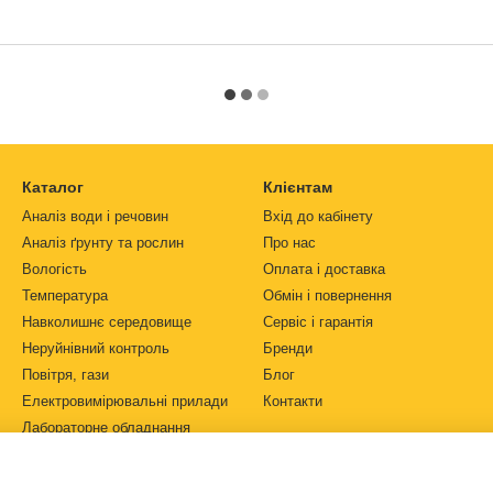
Каталог
Клієнтам
Аналіз води і речовин
Вхід до кабінету
Аналіз ґрунту та рослин
Про нас
Вологість
Оплата і доставка
Температура
Обмін і повернення
Навколишнє середовище
Сервіс і гарантія
Неруйнівний контроль
Бренди
Повітря, гази
Блог
Електровимірювальні прилади
Контакти
Лабораторне обладнання
Ми в соцмережах
Автоматизація
Джерела живлення