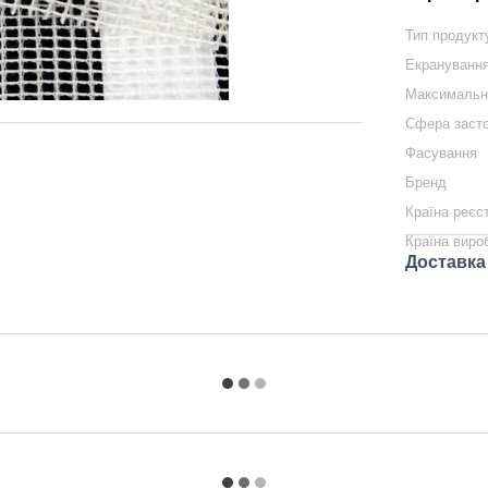
Тип продукт
Екранування
Максимальни
Сфера заст
Фасування
Бренд
Країна реєс
Країна виро
Доставка