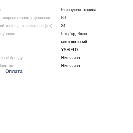
у
Екрануюча тканина
 випромінювань у діапазоні
ВЧ
й коефіцієнт затухання (дБ)
34
осування
Інтер'єр
,
Вікна
метр погонний
YSHIELD
трації бренду
Німеччина
бництва
Німеччина
Оплата