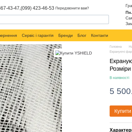
Гра
867-43-47,
(099) 423-46-53
Передзвонити вам?
Пн.
Сам
Зам
овернення
Сервіс і гарантія
Бренди
Блог
Контакти
Головна
Н
Екрануючі фар
Екрануюч
Розміри
В наявності
5 500
Купити
Характер