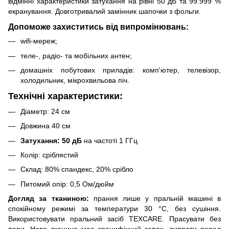
відмінні характеристики затухання на рівні 50 дБ та 99.999 %
екранування. Довготривалий замінник шапочки з фольги.
Допоможе захиститись від випромінювань:
wifi-мереж;
теле-, радіо- та мобільних антен;
домашніх побутових приладів: комп'ютер, телевізор,
холодильник, мікрохвильова піч.
Технічні характеристики:
Діаметр: 24 см
Довжина 40 см
Затухання: 50 дБ
на частоті 1 ГГц
Колір: сріблястий
Склад: 80% спандекс, 20% срібло
Питомий опір: 0,5 Ом/дюйм
Догляд за тканиною:
прання лише у пральній машині в
спокійному режимі за температури 30 °С, без сушіння.
Використовувати пральний засіб TEXCARE. Прасувати без