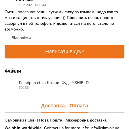
12.12.2021 в 00:44
Очень полезная вещь, сутками сижу за компом, надо как то
мозги защищать от излучения )) Проверить очень просто:
завернул в неё телефон, и дозвониться на него, стало не
возможно.
Відповісти
Написати відгук
Файли
Розмірна сітка Штани_Худі_YSHIELD
500 КБ
PDF
Доставка
Оплата
Самовивіз (Київ) І Нова Пошта | Міжнародна доставка
We ship worldwide.
Contact us for more info: info@simvolt.ua