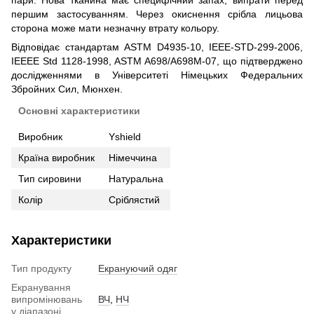
пари. Нова тканина має специфічний запах, випрати перед
першим застосуванням. Через окиснення срібла лицьова
сторона може мати незначну втрату кольору.
Відповідає стандартам ASTM D4935-10, IEEE-STD-299-2006,
IEEEE Std 1128-1998, ASTM A698/A698M-07, що підтверджено
дослідженнями в Університеті Німецьких Федеральних
Збройних Сил, Мюнхен.
Основні характеристики
Виробник
Yshield
Країна виробник
Німеччина
Тип сировини
Натуральна
Колір
Сріблястий
Характеристики
Тип продукту
Екрануючий одяг
Екранування
випромінювань
ВЧ
,
НЧ
у діапазоні