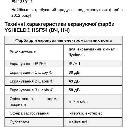
EN 13501-1.
Найбільш затребуваний продукт серед екрануючих фарб з
2012 року!
Технічні характеристики екрануючої фарби
YSHIELD
® HSF54 (ВЧ, НЧ)
Фарба для екранування електромагнітних полів
для екранування кімнат і
Використання
будівель
Екранування ВЧ/НЧ
ВЧ/НЧ
Екранування 1 шару ①
39
дБ
Екранування 2 шарів ①
49
дБ
Екранування 3 шарів ①
59
дБ
Орієнтована норма
5–7.5 м²/л
покриття
Сфера застосування
інтер’єр, екстер’єр
Субстрати
майже всі