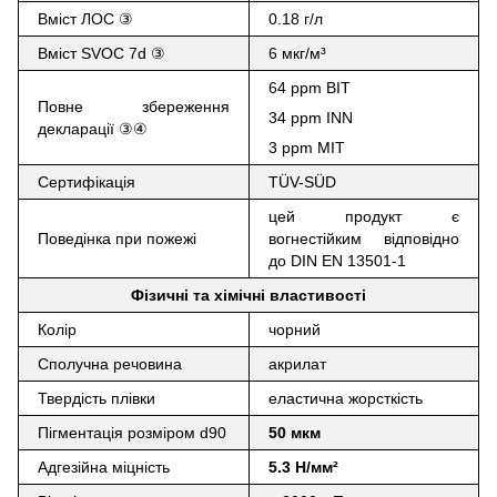
Вміст ЛОС ③
0.18 г/л
Вміст SVOC 7d ③
6 мкг/м³
64 ppm BIT
Повне збереження
34 ppm INN
декларації ③④
3 ppm MIT
Сертифікація
TÜV-SÜD
цей продукт є
Поведінка при пожежі
вогнестійким відповідно
до DIN EN 13501-1
Фізичні та хімічні властивості
Колір
чорний
Сполучна речовина
акрилат
Твердість плівки
еластична жорсткість
Пігментація розміром d90
50
мкм
Адгезійна міцність
5.3
Н/мм²