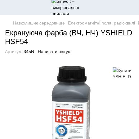
Навколишнє середовище
Електромагнітні поля, радіохвилі
Екрануюча фарба (ВЧ, НЧ) YSHIELD
HSF54
Артикул:
345N
Написати відгук