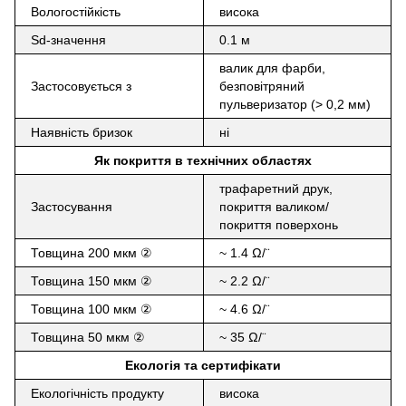
Вологостійкість
висока
Sd-значення
0.1 м
валик для фарби,
Застосовується з
безповітряний
пульверизатор (>
0,2 мм
)
Наявність бризок
ні
Як покриття в технічних областях
трафаретний друк,
Застосування
покриття валиком/
покриття поверхонь
Товщина 200 мкм ②
~ 1.4 Ω/
¨
Товщина 150 мкм ②
~ 2.2 Ω/
¨
Товщина 100 мкм ②
~ 4.6 Ω/
¨
Товщина 50 мкм ②
~ 35 Ω/
¨
Екологія та сертифікати
Екологічність продукту
висока