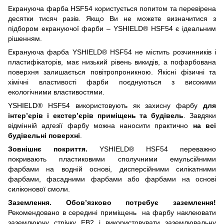
Екрануюча фарба HSF54 користується попитом та перевірена
десятки тисяч разів. Якщо Ви не можете визначитися з
підбором екрануючої фарби – YSHIELD® HSF54 є ідеальним
рішенням.
Екрануюча фарба YSHIELD® HSF54 не містить розчинників і
пластифікаторів, має низький рівень викидів, а пофарбована
поверхня залишається повітропроникною. Якісні фізичні та
хімічні властивості фарби поєднуються з високими
екологічними властивостями.
YSHIELD® HSF54 використовують як захисну фарбу
для
інтер’єрів і екстер’єрів приміщень та будівель
. Завдяки
відмінній адгезії фарбу можна наносити практично
на всі
будівельні поверхні
.
Зовнішнє покриття.
YSHIELD® HSF54 переважно
покривають пластиковими сполучними емульсійними
фарбами на водній основі, дисперсійними силікатними
фарбами, фасадними фарбами або фарбами на основі
силіконової смоли.
Заземлення. Обов’язково потребує заземлення!
Рекомендовано в середині приміщень на фарбу наклеювати
заземлюючу стрічку EB2 і використовувати заземлювальну