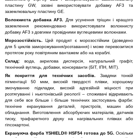
пластину GW, ззовні використовувати добавку AF3 та
заземлювальну пластину GE.
Волокниста добавка AF3.
Для усунення тріщин і кращого
заземлення рекомендовано використовувати волокнисту
добавку AF3 з довгими провідними вуглецевими волокнами.
Морозостійкість.
Цей продукт є морозостійким (доведено
для 5 циклів заморожування/розтавання) і може перевозитися
протягом року повітряним вантажем або на кораблі.
Склад:
вода, акрилова дисперсія, натуральний графіт,
технічний вуглець, добавки, консерванти (БІТ, ІПН, МІТ).
Як покриття для технічних засобів.
Завдяки тонкій
пігментації 50 мкм, високій твердості плівки, хорошому
змочуванню підкладки, високій адгезійній міцності при
розтягуванні і ньютонівській реології – споживачі відкривають
для себе все більше і більше технічних застосувань фарби:
технічне екранування деталей, пристроїв, машин або
обладнання. Виготовлення абсорбуючих матеріалів, датчиків
тиску, трафаретного друку на нагрівальних плівках або
гіпсокартоні.
Екрануюча фарба YSHIELD® HSF54 готова до 5G.
Оскільки