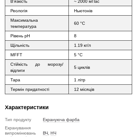
В’язкість
~ 2000 мПас
Реологія
Ньютонів
Максимальна
60 °C
температура
Рівень рН
8
Щільність
1.19 кг/л
MFFT
5 °C
Стійкість до морозу/
5 циклів
відлиги
Тара
1 літр
Термін придатності
12 місяців
Характеристики
Тип продукту
Екрануюча фарба
Екранування
випромінювань
ВЧ
,
НЧ