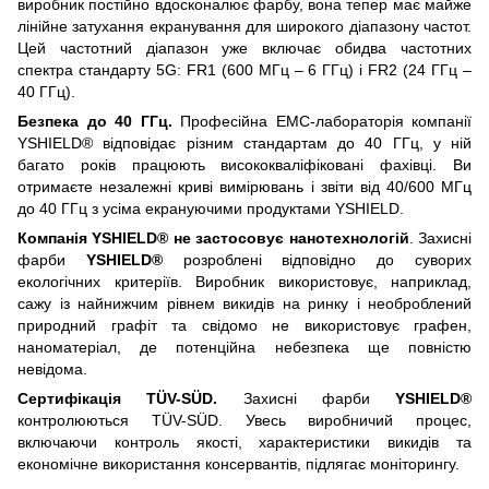
виробник постійно вдосконалює фарбу, вона тепер має майже
лінійне затухання екранування для широкого діапазону частот.
Цей частотний діапазон уже включає обидва частотних
спектра стандарту 5G: FR1 (600 МГц – 6 ГГц) і FR2 (24 ГГц –
40 ГГц).
Безпека до 40 ГГц.
Професійна EMC-лабораторія компанії
YSHIELD® відповідає різним стандартам до 40 ГГц, у ній
багато років працюють висококваліфіковані фахівці. Ви
отримаєте незалежні криві вимірювань і звіти від 40/600 МГц
до 40 ГГц з усіма екрануючими продуктами YSHIELD.
Компанія YSHIELD® не застосовує нанотехнологій
. Захисні
фарби
YSHIELD®
розроблені відповідно до суворих
екологічних критеріїв. Виробник використовує, наприклад,
сажу із найнижчим рівнем викидів на ринку і необроблений
природний графіт та свідомо не використовує графен,
наноматеріал, де потенційна небезпека ще повністю
невідома.
Сертифікація TÜV-SÜD.
Захисні фарби
YSHIELD®
контролюються TÜV-SÜD. Увесь виробничий процес,
включаючи контроль якості, характеристики викидів та
економічне використання консервантів, підлягає моніторингу.