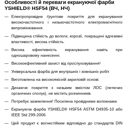
Особливості й переваги екрануючої фарби
YSHIELD
® HSF54 (ВЧ, НЧ)
Електропровідне ґрунтове покриття для екранування
високочастотного і низькочастотного електромагнітного
випромінювання.
Підвищена стійкість до вологи, корозії, покращені адгезивні
властивості, висока стійкість.
Висока ефективність екранування навіть при
одношаровому нанесенні.
Високоефективний захист від прослуховування!
Універсальна фарба для внутрішніх і зовнішніх робіт.
Виготовлена на високоякісній акриловій основі.
Дихаюче покриття з низьким вмістом ЛOC (летючих
органічних сполук), не містить розчинників.
Потребує заземлення! Посилена провідними волокнами.
Екрануюча фарба YSHIELD® HSF54
ASTM D4935-10 або
IEEE Std 299-2006.
Цей продукт є вогнестійким відповідно до стандартів DIN