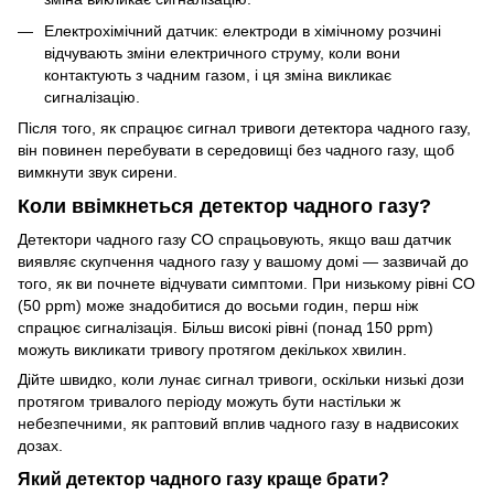
Електрохімічний датчик: електроди в хімічному розчині
відчувають зміни електричного струму, коли вони
контактують з чадним газом, і ця зміна викликає
сигналізацію.
Після того, як спрацює сигнал тривоги детектора чадного газу,
він повинен перебувати в середовищі без чадного газу, щоб
вимкнути звук сирени.
Коли ввімкнеться детектор чадного газу?
Детектори чадного газу CO спрацьовують, якщо ваш датчик
виявляє скупчення чадного газу у вашому домі — зазвичай до
того, як ви почнете відчувати симптоми. При низькому рівні CO
(50 ppm) може знадобитися до восьми годин, перш ніж
спрацює сигналізація. Більш високі рівні (понад 150 ppm)
можуть викликати тривогу протягом декількох хвилин.
Дійте швидко, коли лунає сигнал тривоги, оскільки низькі дози
протягом тривалого періоду можуть бути настільки ж
небезпечними, як раптовий вплив чадного газу в надвисоких
дозах.
Який детектор чадного газу краще брати?