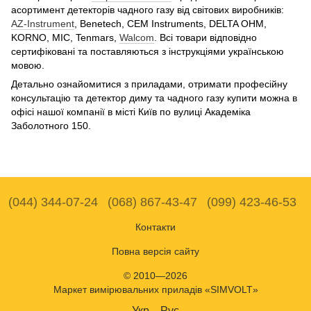
асортимент детекторів чадного газу від світових виробників:
AZ-Instrument
, Benetech, CEM Instruments, DELTA OHM,
KORNO, MIC, Tenmars,
Walcom
. Всі товари відповідно
сертифіковані та поставляються з інструкціями українською
мовою.
Детально ознайомитися з приладами, отримати професійну
консультацію та детектор диму та чадного газу купити можна в
офісі нашої компанії в місті Київ по вулиці Академіка
Заболотного 150.
(044) 344-07-24
(068) 867-43-47
(099) 423-46-53
Контакти
Повна версія сайту
© 2010—2026
Маркет вимірювальних приладів «SIMVOLT»
Укр
Рус