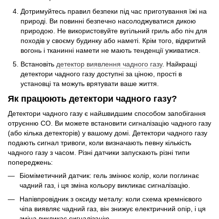
Дотримуйтесь правил безпеки під час приготування їжі на
природі. Ви повинні безпечно насолоджуватися дикою
природою. Не використовуйте вугільний гриль або піч для
походів у своєму будинку або наметі. Крім того, відкритий
вогонь і тканинні намети не мають тенденції уживатися.
Встановіть
детектор виявлення чадного газу
. Найкращі
детектори чадного газу доступні за ціною, прості в
установці та можуть врятувати ваше життя.
Як працюють детектори чадного газу?
Детектори чадного газу є найшвидшим способом запобігання
отруєнню CO. Ви можете встановити сигналізацію чадного газу
(або кілька детекторів) у вашому домі. Детектори чадного газу
подають сигнал тривоги, коли визначають певну кількість
чадного газу з часом. Різні датчики запускають різні типи
попереджень:
Біоміметичний датчик: гель змінює колір, коли поглинає
чадний газ, і ця зміна кольору викликає сигналізацію.
Напівпровідник з оксиду металу: коли схема кремнієвого
чіпа виявляє чадний газ, він знижує електричний опір, і ця
зміна викликає сигналізацію.