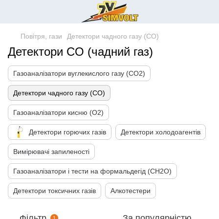
Повітря, гази
Детектори чадного газу (СО)
Детектори CO (чадний газ)
Газоаналізатори вуглекислого газу (CO2)
Детектори чадного газу (СО)
Газоаналізатори кисню (О2)
Детектори горючих газів
Детектори холодоагентів
Вимірювачі запиленості
Газоаналізатори і тести на формальдегід (CH2O)
Детектори токсичних газів
Алкотестери
Фільтр
За популярністю
1