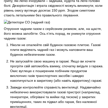
грипу, які легко ігнорувати – задишка, нудота та легкі головні
болі. Дезорієнтація і втрата свідомості можуть виникнути, коли
рівень окису вуглецю досягає 150 ppm. Згодом симптоми
стають летальними без правильного лікування.
Отруєння чадним газом є серйозним ризиком, але, на щастя,
його можна запобігти. Ось п’ять порад, як уникнути отруєння
чадним газом:
Ніколи не опалюйте свій будинок газовою плитою. Газові
плити виділяють чадний газ і можуть наповнити ваш
будинок небезпечним газом.
Не запускайте свою машину в гаражі. Якщо ви хочете
прогріти свій автомобіль взимку, спочатку виїдьте з гаража.
Окис вуглецю є поширеним побічним продуктом
вихлопних газів транспортних засобів і швидко
накопичується в закритому (або навіть відкритому) гаражі.
Завжди контролюйте справність вентиляції. Надзвичайно
небезпечно використовувати газові пристрої (наприклад,
генератори, обігрівачі та мийки під тиском) у закритих
приміщеннях, таких як підвал або гараж, без належної
вентиляції.