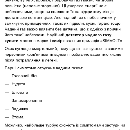
бензин, вугілля, пропан, природний газ і мазут, не згорає
повністю (неповне згоряння). Ці джерела енергії не є
небезпечними, якщо ви спалюєте їх на відкритому місці з
достатньою вентиляцією. Але чадний газ є небезпечним у
замкнутих приміщеннях, таких як підвали, кухні, гаражі тощо.
Чадний газ важко виявити без датчика, що є однією з причин
його такої небезпеки. Надійний
детектор чадного газу
купити
можна в маркеті вимірювальних приладів «SIMVOLT».
Окис вуглецю смертельний, тому що він зв’язується з вашими
червоними кров’яними тільцями і позбавляє ваше тіло кисню
після потрапляння в легені.
Перші симптоми отруєння чадним газом:
Головний біль
Нудота
Блювота
Запаморочення
Задишка
Втома
Можливо, найбільше турбує схожість із симптомами застуди чи