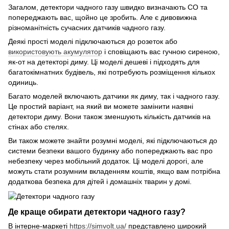
Загалом, детектори чадного газу швидко визначають CO та
попереджають вас, щойно це зробить. Але є дивовижна
різноманітність сучасних датчиків чадного газу.
Деякі прості моделі підключаються до розеток або
використовують акумулятор
і сповіщають вас гучною сиреною,
як-от на детекторі диму. Ці моделі дешеві і підходять для
багатокімнатних будівель, які потребують розміщення кількох
одиниць.
Багато моделей включають датчики як диму, так і чадного газу.
Це простий варіант, на який ви можете замінити наявні
детектори диму. Вони також зменшують кількість датчиків на
стінах або стелях.
Ви також можете знайти розумні моделі, які підключаються до
системи безпеки вашого будинку або попереджають вас про
небезпеку через мобільний додаток. Ці моделі дорогі, але
можуть стати розумним вкладенням коштів, якщо вам потрібна
додаткова безпека для дітей і домашніх тварин у домі.
Де краще обирати детектори чадного газу?
В інтерне-маркеті
https://simvolt.ua/
представлено широкий