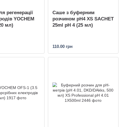
ля регенерації
Саше з буферним
тродів YOCHEM
розчином pH4 XS SACHET
20 мл)
25ml pH 4 (25 мл)
110.00 грн