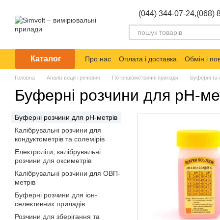
Перейти до основного контенту
(044) 344-07-24,
(068) 
Каталог
Про нас
Оплата і доставка
Обмін і п
Головна
Аналіз води і речовин
Потенціометричні прилади
Буферні та 
Буферні розчини для рН-ме
Буферні розчини для рН-метрів
Калібрувальні розчини для
кондуктометрів та солемірів
Електроліти, калібрувальні
розчини для оксиметрів
Калібрувальні розчини для ОВП-
метрів
Буферні розчини для іон-
селективних приладів
Розчини для зберігання та