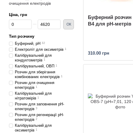
очищення електродів
Ціна, грн
Буферний розчин
Від Ціна, грн
До Ціна, грн
B4 для рН-метрів
ОК
Тип розчину
Буферний, pH
32
Електроліт для оксиметрів
1
310.00 грн
Калібрувальний для
кондуктометрів
1
Калібрувальний, ОВП
1
Розчин для зберігання
комбінованих електродів
1
Розчин для очищення
електродів
1
Калібрувальний для
нітратомірів
1
Розчин для заповнення pH-
електродів
3
Розчин для регенерації pH-
електродів
2
Калібрувальний для
оксиметрів
1