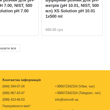
 розчин для pH-
Буферний розчин для pH-
H 7.00, NIST, 500
метрів (pH 10.01, NIST, 500
lution pH 7.00
мл) XS Solution pH 10.01
1x500 ml
660.00 грн
казати все
Контактна інформація
(044) 344-07-24
+380672342324 (Viber, чат)
(068) 867-43-47
+380672342324 (Telegram, чат)
(099) 423-46-53
info@simvolt.ua
Передзвонити вам?