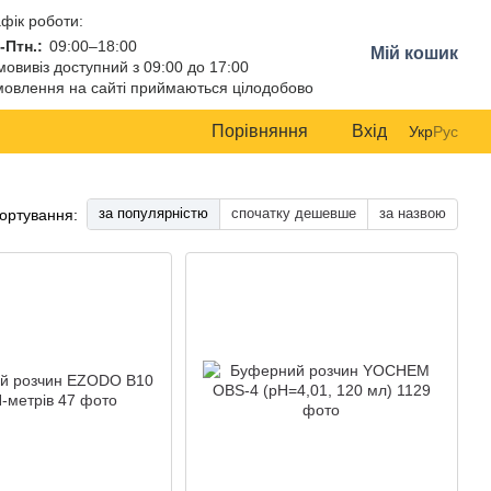
фік роботи:
-Птн.:
09:00–18:00
Мій кошик
овивіз доступний з 09:00 до 17:00
овлення на сайті приймаються цілодобово
Порівняння
Вхід
Укр
Рус
за популярністю
спочатку дешевше
за назвою
ортування: