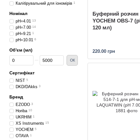
Калібрувальний для іономірів
1
Буферний розчин
Номінал
YOCHEM OBS-7 (pH
pH=4.01
13
120 мл)
pH=7.00
14
pH=9.21
1
pH=10.01
6
Об'єм (мл)
220.00 грн
Від Об'єм (мл)
До Об'єм (мл)
ОК
Сертифікат
NIST
5
DKD/DAkks
3
Бренд
EZODO
3
Horiba
10
UKRHIM
1
XS Instruments
15
YOCHEM
5
OTAVA
1