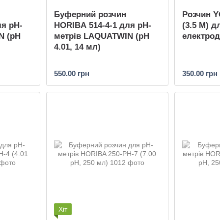
Буферний розчин
Розчин 
ля pH-
HORIBA 514-4-1 для pH-
(3.5 M) 
N (pH
метрів LAQUATWIN (pH
електрод
4.01, 14 мл)
550.00 грн
350.00 грн
Хіт