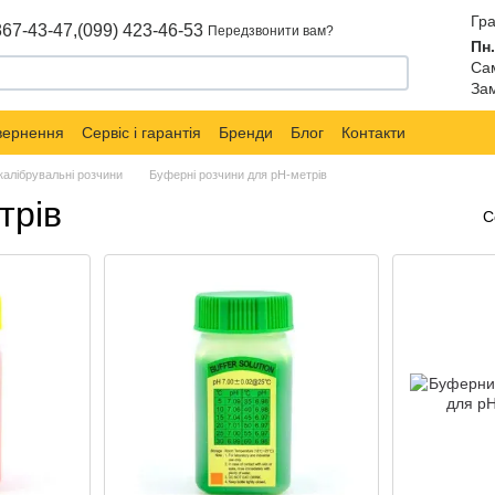
Гра
867-43-47,
(099) 423-46-53
Передзвонити вам?
Пн.
Сам
Зам
овернення
Сервіс і гарантія
Бренди
Блог
Контакти
калібрувальні розчини
Буферні розчини для рН-метрів
трів
С