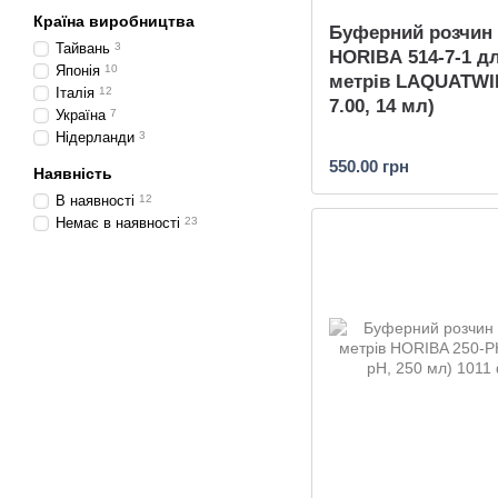
Країна виробництва
Буферний розчин
Тайвань
3
HORIBA 514-7-1 д
Японія
10
метрів LAQUATWI
Італія
12
7.00, 14 мл)
Україна
7
Нідерланди
3
550.00 грн
Наявність
В наявності
12
Немає в наявності
23