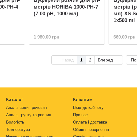
для pH-
Буферний розчин для pH-
Буферний
00-PH-4
метрів HORIBA 1000-PH-7
метрів (p
(7.00 pH, 1000 мл)
мл) XS So
1x500 ml
1 980.00 грн
660.00 грн
Назад
1
2
Вперед
По
Каталог
Клієнтам
Аналіз води і речовин
Вхід до кабінету
Аналіз ґрунту та рослин
Про нас
Вологість
Оплата і доставка
Температура
Обмін і повернення
Навколишнє середовище
Сервіс і гарантія