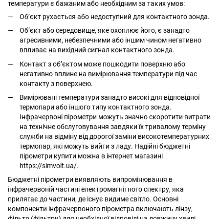
температури є бажаним або необхідним за таких умов:
Об’єкт рухається або недоступний для контактного зонда.
Об’єкт або середовище, яке охоплює його, є занадто
агресивними, небезпечними або іншим чином негативно
впливає на вихідний сигнал контактного зонда.
Контакт з об’єктом може пошкодити поверхню або
негативно вплине на вимірювання температури під час
контакту з поверхнею.
Вимірювані температури занадто високі для відповідної
термопари або іншого типу контактного зонда.
Інфрачервоні пірометри можуть значно скоротити витрати
на технічне обслуговування завдяки їх тривалому терміну
служби на відміну від дорогої заміни високотемпературних
термопар, які можуть вийти з ладу. Надійні бюджетні
пірометри купити можна в інтернет магазині
https://simvolt.ua/.
Бюджетні пірометри виявляють випромінювання в
інфрачервоній частині електромагнітного спектру, яка
прилягає до частини, де існує видиме світло. Основні
компоненти інфрачервоного пірометра включають лінзу,
фільтр (фільтри) для необхідної відповіді на довжину хвилі