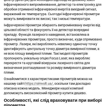
інфрачервоного випромінювання, детектор та електроніку для
обробки отриманої інфрачервоної енергії в вихідний сигнал,
виражений як температура. Сьогодні інфрачервоні пірометри
можуть вимірювати як високі, так і низькі температури.
Інфрачервоні пірометри збирають випромінювану енергію від
цільової області та фокусують її на детекторі всередині
приладу. Функція лазерного наведення, встановлена в
інфрачервоних пірометрах, просто визначає, куди спрямовано
пірометр. Лазери, які виробляють невелику одиночну точку
ідентифікують центральну точку діаметра виміряної плями, а
не всю площу виміряної плями. Такі моделі пірометрів
пропонують унікальну опцію Focus Laser, яка виробляє
перехрестя та круговий візерунок лазерного світла для
визначення розташування та розміру виміряного діаметра
плями.
Ознайомитися з характеристиками пірометрів можна на
нашому сайті
https://simvolt.ua/
, оскільки там докладно
описана кожна модель. Менеджери нашої компанії
допоможуть високоякісний пірометр купити дешево.
Особливості, які слід враховувати при виборі
пірометра