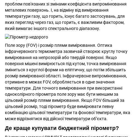
проблем пов'язаних зі змінами коефіцієнта випромінювання
металевих поверхонь. І, на відміну від вимірювання
температури газу, що горить, існує багато застосувань, для
яких перегляд через газ, що горить, є важливим фактором,
який вимагає іншого спектрального діапазону.
Поле зору (FOV) і розмір плями вимірювання. Оптика
інфрачервоного термометра зазвичай створює круглу точку
вимірювання на непрозорій або твердій поверхні. Якщо
поверхня мішені вимірюється під кутом, точка вимірювання
зміниться з круглої форми на еліптичну, що потім збільшить
розмір вимірюваної області. Інфрачервоне випромінювання,
отримане в межах FOV, обробляється в одне значення
температури. Для точного вимірювання при використанні
одноколірного пірометра поле зору має бути меншим за
цільовий розмір плями вимірювання. Якщо FOV більший за
цільовий розмір, тоді пірометр буде вимірювати певну
комбінацію цільової температури та фонової температури, яка
може відрізнятися від дійсної температури об’єкта.
Де краще купувати бюджетний пірометр?