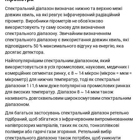
Спектральний діапазон визначає нижню та верхню межі
довжин хвиль, на які реагує інфрачервоний радіаційний
пірометр. Виробники пірометрів не обов'язково
використовують ту саму основу для визначення
спектрального діапазону. Звичайним визначенням
спектрального діапазону є використання довжин хвиль, які
відповідають 50 % максимального відгуку на енергію, яка
досягає детектора.
Найпопулярнішим спектральним діапазоном, який
використовується в усіх промислових, наукових, медичних і
комерційних сегментах ринку, є 8 ~ 14 мікрон (мікрон = мкм =
мікрометр) для нижчих температур, тоді як спектральні
діапазони 1 і 1,6 мкм дуже популярні на промислових ринках
для високих температур. Діапазон 8 ~ 14 мкм також
називають довгохвильовим широкосмуговим спектральним
діапазоном.
Для багатьох застосувань спектральний діапазон ретельно
підібраний, щоб збігатися з інфрачервоним випромінюванням
напівпрозорих матеріалів, таких як скло, тонкоплівкові
полімери або гарячі гази згоряння. Ретельний вибір
спектрального діапазону також потрібен, щоб уникнути