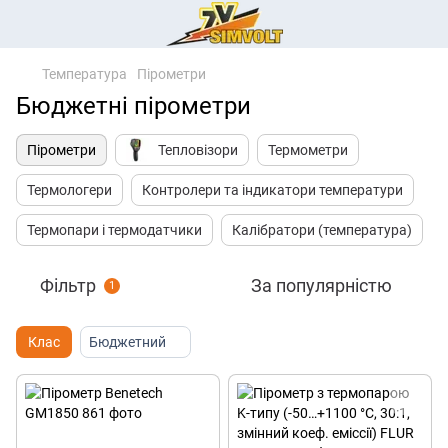
Температура
Пірометри
Бюджетні пірометри
Пірометри
Тепловізори
Термометри
Термологери
Контролери та індикатори температури
Термопари і термодатчики
Калібратори (температура)
Фільтр
За популярністю
1
Клас
Бюджетний