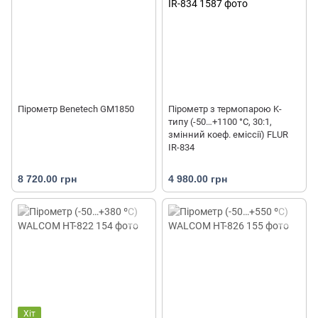
Пірометр Benetech GM1850
Пірометр з термопарою K-
типу (-50…+1100 °С, 30:1,
змінний коеф. еміссії) FLUR
IR-834
8 720.00 грн
4 980.00 грн
Хіт