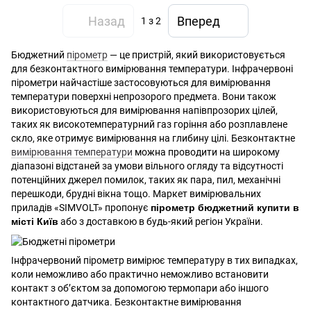
Назад
Вперед
1
з 2
Бюджетний
пірометр
— це пристрій, який використовується
для безконтактного вимірювання температури. Інфрачервоні
пірометри найчастіше застосовуються для вимірювання
температури поверхні непрозорого предмета. Вони також
використовуються для вимірювання напівпрозорих цілей,
таких як високотемпературний газ горіння або розплавлене
скло, яке отримує вимірювання на глибину цілі. Безконтактне
вимірювання температури
можна проводити на широкому
діапазоні відстаней за умови вільного огляду та відсутності
потенційних джерел помилок, таких як пара, пил, механічні
перешкоди, брудні вікна тощо. Маркет вимірювальних
приладів «SIMVOLT» пропонує
пірометр бюджетний купити в
місті Київ
або з доставкою в будь-який регіон України.
Інфрачервоний пірометр вимірює температуру в тих випадках,
коли неможливо або практично неможливо встановити
контакт з об’єктом за допомогою термопари або іншого
контактного датчика. Безконтактне вимірювання