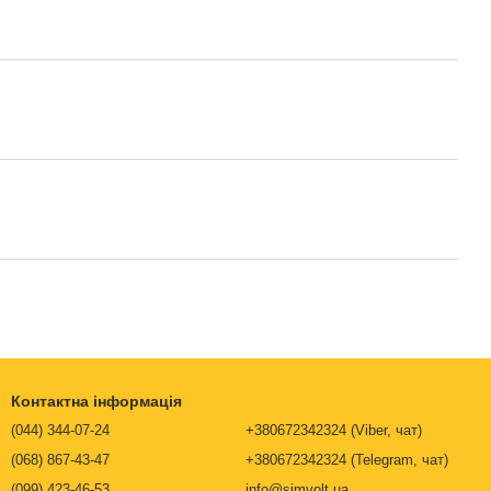
Контактна інформація
(044) 344-07-24
+380672342324 (Viber, чат)
(068) 867-43-47
+380672342324 (Telegram, чат)
(099) 423-46-53
info@simvolt.ua