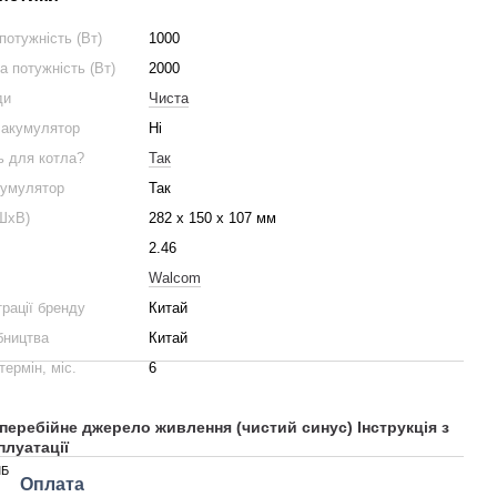
потужність (Вт)
1000
 потужність (Вт)
2000
ди
Чиста
 акумулятор
Ні
ь для котла?
Так
кумулятор
Так
ШхВ)
282 х 150 х 107 мм
2.46
Walcom
трації бренду
Китай
бництва
Китай
термін, міс.
6
перебійне джерело живлення (чистий синус) Інструкція з
плуатації
МБ
Оплата