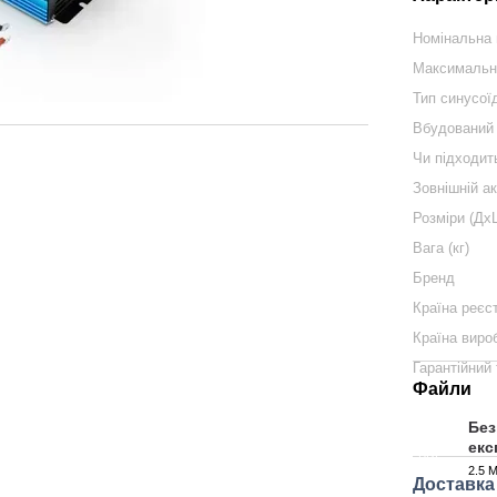
Номінальна 
Максимальна
Тип синусої
Вбудований
Чи підходит
Зовнішній а
Розміри (Дх
Вага (кг)
Бренд
Країна реєс
Країна виро
Гарантійний 
Файли
Без
екс
PDF
2.5 
Доставка