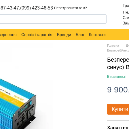
Гра
867-43-47,
(099) 423-46-53
Передзвонити вам?
Пн.
Сам
Зам
овернення
Сервіс і гарантія
Бренди
Блог
Контакти
Головна
Д
Безперебійне 
Безпере
синус) 
В наявності
9 900
Купити
Характер