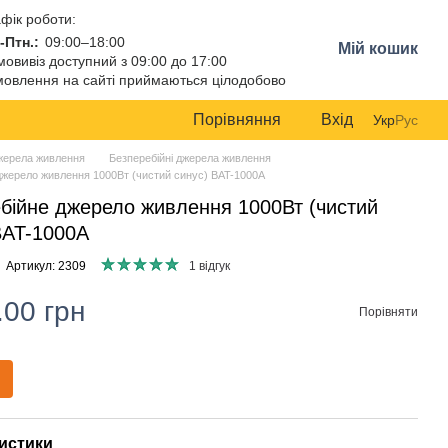
фік роботи:
-Птн.:
09:00–18:00
Мій кошик
овивіз доступний з 09:00 до 17:00
овлення на сайті приймаються цілодобово
Порівняння
Вхід
Укр
Рус
жерела живлення
Безперебійні джерела живлення
джерело живлення 1000Вт (чистий синус) BAT-1000A
бійне джерело живлення 1000Вт (чистий
BAT-1000A
Артикул: 2309
1 відгук
.00 грн
Порівняти
истики