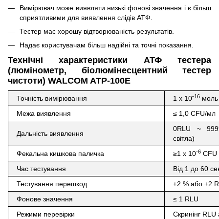
Вимірювач може виявляти низькі фонові значення і є більш
сприятливими для виявлення слідів АТФ.
Тестер має хорошу відтворюваність результатів.
Надає користувачам більш надійні та точні показання.
Технічні характеристики АТФ тестера
(люмінометр, біолюмінесцентний тестер
чистоти) WALCOM ATP-100E
-16
Точність вимірювання
1 х 10
моль 
Межа виявлення
≤ 1,0 CFU/мл
0RLU ~ 999
Дальність виявлення
світла)
-6
Фекальна кишкова паличка
≥1 х 10
CFU
Час тестування
Від 1 до 60 се
Тестування перешкод
±2 % або ±2 
Фонове значення
≤ 1 RLU
Режими перевірки
Скринінг RLU 