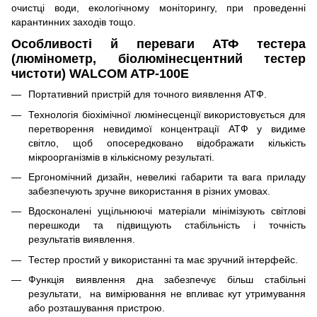
очистці води, екологічному моніторингу, при проведенні
карантинних заходів тощо.
Особливості й переваги АТФ тестера
(люмінометр, біолюмінесцентний тестер
чистоти) WALCOM ATP-100E
Портативний пристрій для точного виявлення АТФ.
Технологія біохімічної люмінесценції використовується для
перетворення невидимої концентрації АТФ у видиме
світло, щоб опосередковано відображати кількість
мікроорганізмів в кількісному результаті.
Ергономічний дизайн, невеликі габарити та вага приладу
забезпечують зручне використання в різних умовах.
Вдосконалені ущільнюючі матеріали мінімізують світлові
перешкоди та підвищують стабільність і точність
результатів виявлення.
Тестер простий у використанні та має зручний інтерфейс.
Функція виявлення дна забезпечує більш стабільні
результати, на вимірювання не впливає кут утримування
або розташування пристрою.