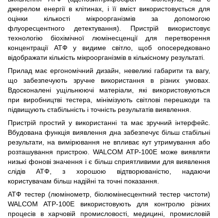
джерелом енергії в клітинах, і її вміст використовується для
оцінки кількості мікроорганізмів за допомогою
флуоресцентного детектування). Пристрій використовує
технологію біохімічної люмінесценції для перетворення
концентрації АТФ у видиме світло, щоб опосередковано
відображати кількість мікроорганізмів в кількісному результаті.
Прилад має ергономічний дизайн, невеликі габарити та вагу,
що забезпечують зручне використання в різних умовах.
Вдосконалені ущільнюючі матеріали, які використовуються
при виробництві тестера, мінімізують світлові перешкоди та
підвищують стабільність і точність результатів виявлення.
Пристрій простий у використанні та має зручний інтерфейс.
Вбудована функція виявлення дна забезпечує більш стабільні
результати, на вимірювання не впливає кут утримування або
розташування пристрою. WALCOM ATP-100E може виявляти
низькі фонові значення і є більш сприятливими для виявлення
слідів АТФ, з хорошою відтворюваністю, надаючи
користувачам більш надійні та точні показання.
АТФ тестер (люмінометр, біолюмінесцентний тестер чистоти)
WALCOM ATP-100E використовують для контролю різних
процесів в харчовій промисловості, медицині, промисловій