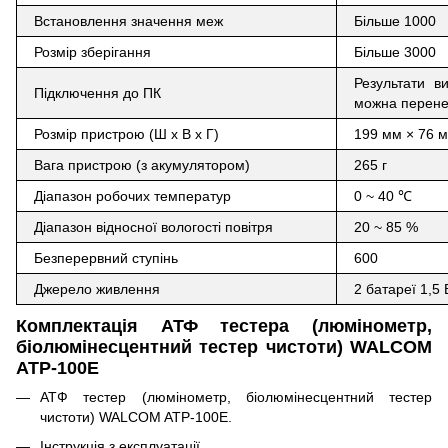
Встановлення значення меж
Більше 1000
Розмір зберігання
Більше 3000
Результати в
Підключення до ПК
можна перене
Розмір пристрою (Ш х В х Г)
199 мм × 76 
Вага пристрою (з акумулятором)
265 г
Діапазон робочих температур
0 ~ 40
℃
Діапазон відносної вологості повітря
20 ~ 85 %
Безперервний ступінь
600
Джерело живлення
2 батареї 1,5
Комплектація
АТФ тестера (люмінометр,
біолюмінесцентний тестер чистоти) WALCOM
ATP-100E
АТФ тестер (люмінометр, біолюмінесцентний тестер
чистоти) WALCOM ATP-100E.
Інструкція з експлуатації.