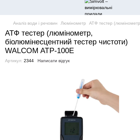
Аналіз води і речовин
Люмінометр
АТФ тестер (люмінометр
АТФ тестер (люмінометр,
біолюмінесцентний тестер чистоти)
WALCOM ATP-100E
Артикул:
2344
Написати відгук