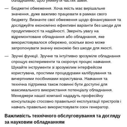
обладнанню, щоб уникнути частих замін.
Бюджетні обмеження. Хоча якість має вирішальне
значення, дуже важливо працювати в рамках свого
бюджету. Визначте свої обмеження щодо фінансування та
досліджуйте економічно ефективні варіанти без шкоди для
продуктивності та надійності. Зверніть увагу на
відремонтоване обладнання або обладнання, яке
використовувалося обережно, оскільки воно може
запропонувати значну економію без шкоди для якості.
Зручні функції. Зручне та інтуїтивно зрозуміле обладнання
спрощує експерименти та скорочує процес навчання.
Шукайте інструменти зі зрозумілим інтерфейсом
користувача, простими процедурами калібрування та
вичерпними посібниками користувача. Навчання та
технічна підтримка також повинні бути доступні для
максимального використання потенціалу обладнання.
Менеджери нашої компанії нададуть професійну
консультацію стосовно правильної експлуатації пристроїв і
навчать правильно використовувати озон генератор.
Важливість технічного обслуговування та догляду
за науковим обладнанням