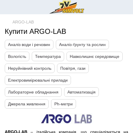
ARGO-LAB
Купити ARGO-LAB
Аналіз води і речовин
Аналіз ґрунту та рослин
Вологість
Температура
Навколишнє середовище
Неруйнівний контроль
Повітря, гази
Електровимірювальні прилади
Лабораторне обладнання
Автоматизація
Джерела живлення
Ph-метри
ARGO-LAB
– італійська компанія, що спеціалізується на