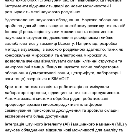
інструменти відкривають двері до нових можливостей і
розширюють межі наукового розуміння.
Удосконалення наукового обладнання. Наукове обладнання
пройшло довгий шлях завдяки постійному розвитку технологій.
Інновації революціонізували можливості та ефективність
наукових інструментів, дозволяючи дослідникам глибше
заглиблюватись у таємниці Всесвіту. Наприклад, розробка
методів візуалізації з високою роздільною здатністю, таких як
конфокальна мікроскопія та електронна мікроскопія,
дозволила вченим візуалізувати складні клітинні структури та
нанорозмірні явища. Якщо ви шукаєте якісне лабораторне
обладнання (ультразвукові ванни, центрифуги, лабораторні
ваги тощо) зверніться в SIMVOLT.
Крім того, автоматизація та роботизація оптимізували
лабораторні процеси, підвищивши точність і продуктивність.
Автоматизовані системи обробки рідин, роботизовані
процесори зразків і високопродуктивні платформи
секвенування прискорили дослідження та зробили складні
експерименти більш доступними.
Інтеграція штучного інтелекту (AI) і машинного навчання (ML) у
наукове обладнання відкрила нові можливості для аналізу та