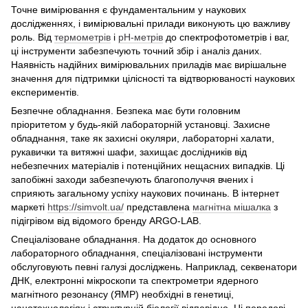
Точне вимірювання є фундаментальним у наукових
дослідженнях, і вимірювальні прилади виконують цю важливу
роль. Від
термометрів
і
pH-метрів
до спектрофотометрів і ваг,
ці інструменти забезпечують точний збір і аналіз даних.
Наявність надійних вимірювальних приладів має вирішальне
значення для підтримки цілісності та відтворюваності наукових
експериментів.
Безпечне обладнання. Безпека має бути головним
пріоритетом у будь-якій лабораторній установці. Захисне
обладнання, таке як захисні окуляри, лабораторні халати,
рукавички та витяжні шафи, захищає дослідників від
небезпечних матеріалів і потенційних нещасних випадків. Ці
запобіжні заходи забезпечують благополуччя вчених і
сприяють загальному успіху наукових починань. В інтернет
маркеті
https://simvolt.ua/
представлена
магнітна мішалка
з
підігрівом від відомого бренду ARGO-LAB.
Спеціалізоване обладнання. На додаток до основного
лабораторного обладнання, спеціалізовані інструменти
обслуговують певні галузі досліджень. Наприклад, секвенатори
ДНК, електронні мікроскопи та спектрометри ядерного
магнітного резонансу (ЯМР) необхідні в генетиці,
нанотехнологіях і структурній біології відповідно. Ці передові