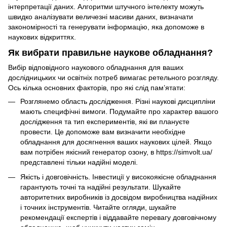
інтерпретації даних. Алгоритми штучного інтелекту можуть
швидко аналізувати величезні масиви даних, визначати
закономірності та генерувати інформацію, яка допоможе в
наукових відкриттях.
Як вибрати правильне наукове обладнання?
Вибір відповідного наукового обладнання для ваших
дослідницьких чи освітніх потреб вимагає ретельного розгляду.
Ось кілька основних факторів, про які слід пам’ятати:
Розглянемо область дослідження. Різні наукові дисципліни
мають специфічні вимоги. Подумайте про характер вашого
дослідження та тип експериментів, які ви плануєте
провести. Це допоможе вам визначити необхідне
обладнання для досягнення ваших наукових цілей. Якщо
вам потрібен якісний генератор озону, в https://simvolt.ua/
представлені тільки надійні моделі.
Якість і довговічність. Інвестиції у високоякісне обладнання
гарантують точні та надійні результати. Шукайте
авторитетних виробників із досвідом виробництва надійних
і точних інструментів. Читайте огляди, шукайте
рекомендації експертів і віддавайте перевагу довговічному