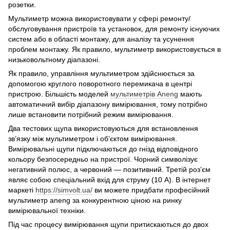
розетки.
Мультиметр можна використовувати у сфері ремонту/
обслуговування пристроїв та установок, для ремонту існуючих
систем або в області монтажу, для аналізу та усунення
проблем монтажу. Як правило, мультиметр використовується в
низьковольтному діапазоні.
Як правило, управління мультиметром здійснюється за
допомогою круглого поворотного перемикача в центрі
пристрою. Більшість моделей
мультиметрів Аneng
мають
автоматичний вибір діапазону вимірювання, тому потрібно
лише встановити потрібний режим вимірювання.
Два тестових щупа використовуються для встановлення
зв’язку між мультиметром і об’єктом вимірювання.
Вимірювальні щупи підключаються до гнізд відповідного
кольору безпосередньо на пристрої. Чорний символізує
негативний полюс, а червоний — позитивний. Третій роз’єм
являє собою спеціальний вхід для струму (10 А). В інтернет
маркеті
https://simvolt.ua/
ви можете придбати професійний
мультиметр aneng за конкурентною ціною на ринку
вимірювальної техніки.
Під час процесу вимірювання щупи притискаються до двох