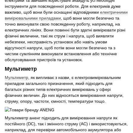
електрики та звичайні користувачі знайдуть усі необхідні
інструменти для повсякденної роботи. Для електриків дуже
важливо, щоб вони були оснащені відповідними
електричними
вимірювальними приладами
, щоб вони могли безпечно та
точно виконувати свою повсякденну роботу, наприклад, на
електричних лініях. Вони повинні бути здатні вимірювати різні
фізичні величини, такі як струм і напруга, щоб виявляти
небезпеки, несправність установок або навіть умови
відсутності напруги, щоб потім вони могли безпечно та з
чистим сумлінням виконувати встановлення або технічне
обслуговування пристроїв та установок.
Мультиметр
Мультиметр
, як випливає з назви, є електровимірювальним
приладом загального призначення, який підходить для
багатьох різних типів електричних вимірювань у сфері
фізичних величин. До них відносяться вимірювання напруги,
струму, опору, частоти, ємності, температури тощо.
Мультиметр аненг підходить для вимірювання напруги як
постійного (DC), так і змінного струму (AC) і використовуються,
наприклад, для перевірки автомобільного акумулятора або