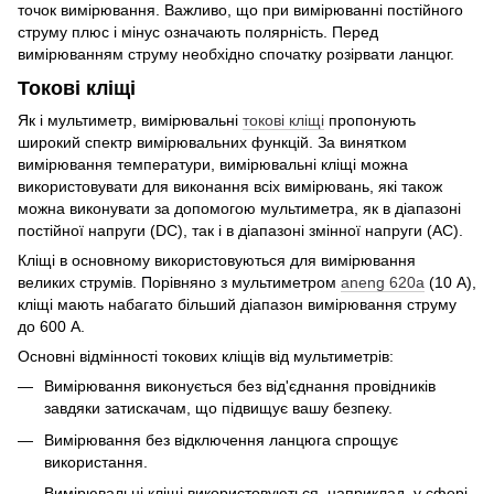
точок вимірювання. Важливо, що при вимірюванні постійного
струму плюс і мінус означають полярність. Перед
вимірюванням струму необхідно спочатку розірвати ланцюг.
Токові кліщі
Як і мультиметр, вимірювальні
токові кліщі
пропонують
широкий спектр вимірювальних функцій. За винятком
вимірювання температури, вимірювальні кліщі можна
використовувати для виконання всіх вимірювань, які також
можна виконувати за допомогою мультиметра, як в діапазоні
постійної напруги (DC), так і в діапазоні змінної напруги (AC).
Кліщі в основному використовуються для вимірювання
великих струмів. Порівняно з мультиметром
aneng 620a
(10 А),
кліщі мають набагато більший діапазон вимірювання струму
до 600 А.
Основні відмінності токових кліщів від мультиметрів:
Вимірювання виконується без від'єднання провідників
завдяки затискачам, що підвищує вашу безпеку.
Вимірювання без відключення ланцюга спрощує
використання.
Вимірювальні кліщі використовуються, наприклад, у сфері