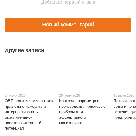
Добавьте первый отзыв
Новый комментарий
Другие записи
14 июля 2026
29 июня 2026
15 июня 2026
ОВП воды без мифов: как
Контроль параметров
Летний конт
правильно измерять и
производства: ключевые
воды и поч
интерпретировать
приборы для
решения дл
окислительно-
эффективного
предприяти
восстановительный
мониторинга
потенциал