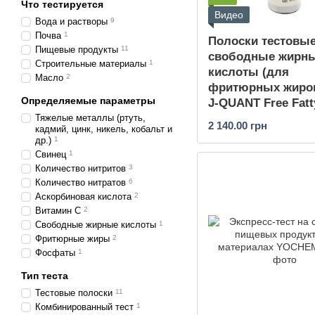
Что тестируется
Видео
Вода и растворы
9
Почва
1
Полоски тестовые
Пищевые продукты
11
свободные жирн
Строительные материалы
1
кислоты (для
Масло
2
фритюрных жиров
Определяемые параметры
J-QUANT Free Fatt
2.5
Тяжелые металлы (ртуть,
2 140.00 грн
кадмий, цинк, никель, кобальт и
др.)
1
Свинец
1
Количество нитритов
3
Количество нитратов
6
Аскорбиновая кислота
2
Витамин С
2
Свободные жирные кислоты
1
Фритюрные жиры
2
Фосфаты
1
Тип теста
Тестовые полоски
11
Комбинированный тест
1