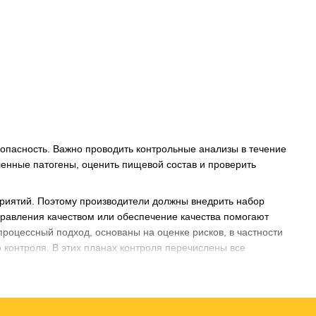
зопасность. Важно проводить контрольные анализы в течение
ленные патогены, оценить пищевой состав и проверить
риятий. Поэтому производители должны внедрить набор
правления качеством или обеспечение качества помогают
процессный подход, основаны на оценке рисков, в частности
 контроля. В этих планах контроля перечислены все