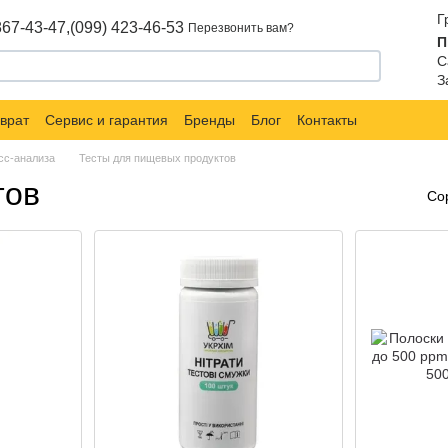
Г
867-43-47,
(099) 423-46-53
Перезвонить вам?
П
С
З
врат
Сервис и гарантия
Бренды
Блог
Контакты
сс-анализа
Тесты для пищевых продуктов
тов
Со