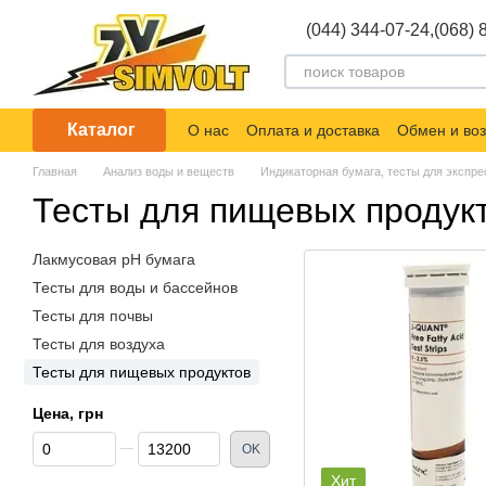
Перейти к основному контенту
(044) 344-07-24,
(068) 
Каталог
О нас
Оплата и доставка
Обмен и воз
Главная
Анализ воды и веществ
Индикаторная бумага, тесты для экспре
Тесты для пищевых продук
Лакмусовая pH бумага
Тесты для воды и бассейнов
Тесты для почвы
Тесты для воздуха
Тесты для пищевых продуктов
Цена, грн
От Цена, грн
До Цена, грн
OK
Хит