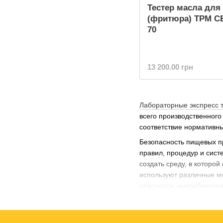
Тестер масла для
(фритюра) TPM C
70
13 200.00 грн
Лабораторные экспресс 
всего производственного
соответствие нормативн
Безопасность пищевых п
правил, процедур и сист
создать среду, в которо
используют различные ме
опасности: микробиологи