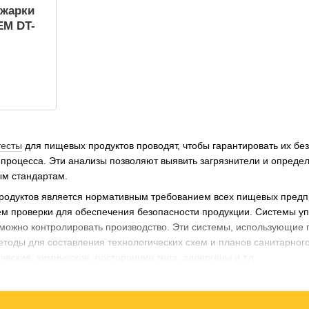
 жарки
EM DT-
тесты
для пищевых продуктов проводят, чтобы гарантировать их бе
 процесса. Эти анализы позволяют выявить загрязнители и опреде
ым стандартам.
родуктов является нормативным требованием всех пищевых предп
ем проверки для обеспечения безопасности продукции. Системы у
й можно контролировать производство. Эти системы, использующие 
тоды для составления технологических схем и планов санитарного
ческие, химические, посторонние тела, аллергены и т.д.