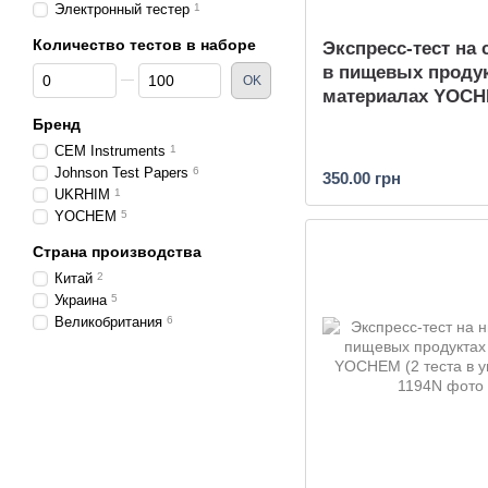
Электронный тестер
1
Количество тестов в наборе
Экспресс-тест на 
в пищевых продук
От Количество тестов в наборе
До Количество тестов в наборе
OK
материалах YOC
Бренд
CEM Instruments
1
Johnson Test Papers
6
350.00 грн
UKRHIM
1
YOCHEM
5
Страна производства
Китай
2
Украина
5
Великобритания
6