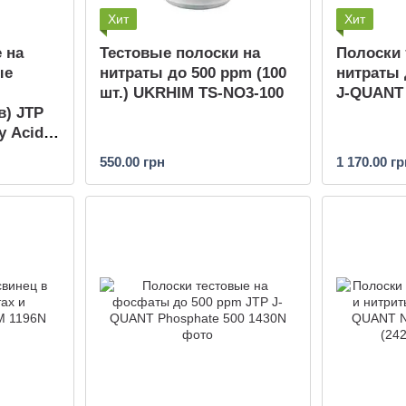
Хит
Хит
 на
Тестовые полоски на
Полоски 
ые
нитраты до 500 ppm (100
нитраты 
шт.) UKRHIM TS-NO3-100
J-QUANT 
) JTP
y Acids
550.00 грн
1 170.00 гр