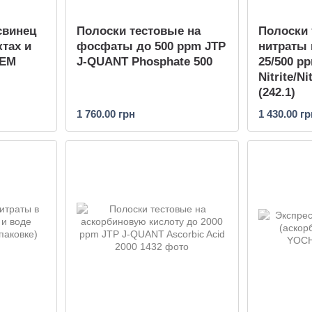
свинец
Полоски тестовые на
Полоски 
тах и
фосфаты до 500 ppm JTP
нитраты 
HEM
J-QUANT Phosphate 500
25/500 p
Nitrite/Ni
(242.1)
1 760.00 грн
1 430.00 гр