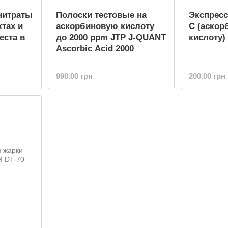
 нитраты
Полоски тестовые на
Экспресс
тах и
аскорбиновую кислоту
С (аско
еста в
до 2000 ppm JTP J-QUANT
кислоту
Ascorbic Acid 2000
990.00 грн
200.00 грн