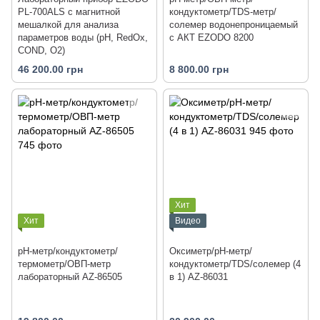
PL-700ALS с магнитной
кондуктометр/TDS-метр/
мешалкой для анализа
солемер водонепроницаемый
параметров воды (рН, RedOx,
с АКТ EZODO 8200
COND, O2)
46 200.00 грн
8 800.00 грн
Хит
Хит
Видео
pH-метр/кондуктометр/
Оксиметр/рН-метр/
термометр/ОВП-метр
кондуктометр/TDS/солемер (4
лабораторный AZ-86505
в 1) AZ-86031