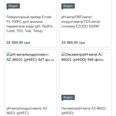
Видео
Видео
Лабораторный прибор Ezodo
pH-метр/ОВП-метр/
PL-700PC для анализа
кондуктометр/TDS-метр/
параметров воды (рН, RedOx,
солемер EZODO 8200M
Cond, TDS, Salt, Temp)
32 560.00 грн
10 560.00 грн
Видео
pH-метр/кондуктометр AZ-
Оксиметр/pH-метр AZ-86021
86021 (pH/EC)
(pH/DO)