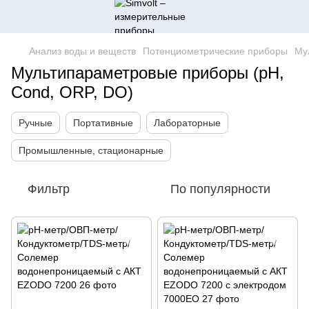
Анализ воды и веществ
Потенциометрические приборы
Му
Мультипараметровые приборы (pH,
Cond, ORP, DO)
Ручные
Портативные
Лабораторные
Промышленные, стационарные
Фильтр
По популярности