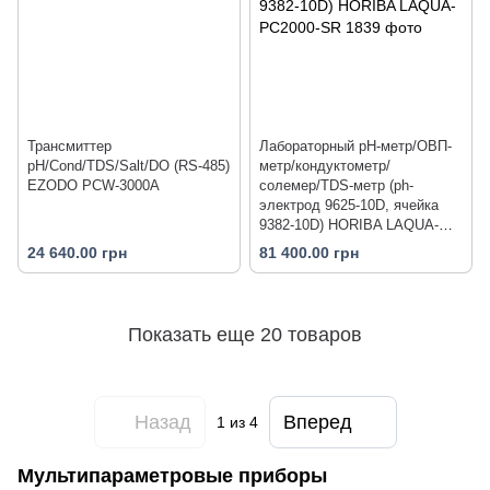
Трансмиттер
Лабораторный pH-метр/ОВП-
pH/Cond/TDS/Salt/DO (RS-485)
метр/кондуктометр/
EZODO PCW-3000A
солемер/TDS-метр (ph-
электрод 9625-10D, ячейка
9382-10D) HORIBA LAQUA-
PC2000-SR
24 640.00 грн
81 400.00 грн
Показать еще 20 товаров
Назад
Вперед
1
из 4
Мультипараметровые приборы