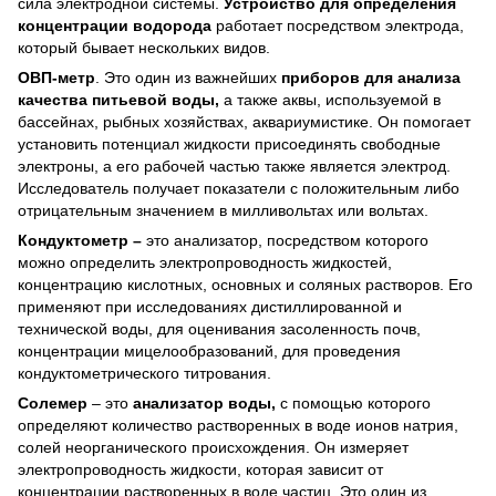
сила электродной системы.
Устройство для определения
концентрации водорода
работает посредством электрода,
который бывает нескольких видов.
ОВП-метр
. Это один из важнейших
приборов для анализа
качества питьевой воды,
а также аквы, используемой в
бассейнах, рыбных хозяйствах, аквариумистике. Он помогает
установить потенциал жидкости присоединять свободные
электроны, а его рабочей частью также является электрод.
Исследователь получает показатели с положительным либо
отрицательным значением в милливольтах или вольтах.
Кондуктометр –
это анализатор, посредством которого
можно определить электропроводность жидкостей,
концентрацию кислотных, основных и соляных растворов. Его
применяют при исследованиях дистиллированной и
технической воды, для оценивания засоленность почв,
концентрации мицелообразований, для проведения
кондуктометрического титрования.
Солемер
– это
анализатор воды,
с помощью которого
определяют количество растворенных в воде ионов натрия,
солей неорганического происхождения. Он измеряет
электропроводность жидкости, которая зависит от
концентрации растворенных в воде частиц. Это один из