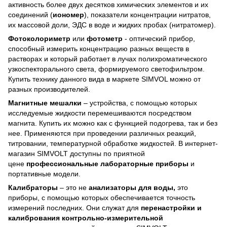
активность более двух десятков химических элементов и их
соединений (
иономер
), показатели концентрации нитратов,
их массовой доли, ЭДС в воде и жидких пробах (нитратомер).
Фотоколориметр
или
фотометр
- оптический прибор,
способный измерить концентрацию разных веществ в
растворах и который работает в лучах полихроматического
узкоспекторального света, формируемого светофильтром.
Купить технику данного вида в маркете SIMVOL можно от
разных производителей.
Магнитные мешалки
– устройства, с помощью которых
исследуемые жидкости перемешиваются посредством
магнита. Купить их можно как с функцией подогрева, так и без
нее. Применяются при проведении различных реакций,
титровании, температурной обработке жидкостей. В интернет-
магазин SIMVOLT доступны по приятной
цене
профессиональные лабораторные приборы
и
портативные модели.
Калибраторы
– это не
анализаторы для воды,
это
приборы, с помощью которых обеспечивается точность
измерений последних. Они служат для
перенастройки и
калибрования контрольно-измерительной