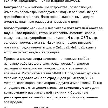
техники,
представленной на витрине SIMVOLT.
Контроллеры –
небольшие устройства, позволяющие
измерить параметры исследуемой воды и записать их для
дальнейшего анализа. Даже профессиональные модели
имеют компактные размеры и невысокую цену.
Многофункциональные
измерители показателей состава
воды
– это приборы, которые способны заменить собою
сразу несколько устройств, например, рН-метр, ОВП-метр,
солемер, термометр и т.д. На витрине нашего интернет-
магазина представлены модели 2в1, 3в1, 4в1, 5в1, купить
которые может каждый желающий.
Провести
анализ воды
качественно невозможно без
исправно работающего электрода, который является
расходным материалом, нуждающимся в замене со
временем. Интернет-магазин SIMVOLT предлагает купить
в
Украине с доставкой
электроды
для рН-метров, ОВП-
метров, солемеров, оксиметров и других измерителей. Также
в продаже имеются дополнительные
комплектующие для
контрольно-измерительной техники
и
буферные
растворы
для ее калибровки (перенастройки) и хранения
электродов.