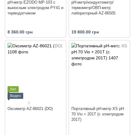
рН-метр EZODO MP-103 с
pH-метр/кондуктометр/
выносным электродом PY41 и
термометр/ОВП-метр
термодатчиком
лабораторный AZ-86505
8 360.00 грн
19 800.00 грн
Хит
Видео
3
Оксиметр AZ-86021 (DO)
Портативный pH-метр XS pH
70 Vio + 201T (с электродом
201T)