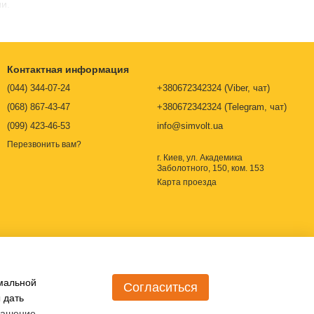
и.
Контактная информация
(044) 344-07-24
+380672342324 (Viber, чат)
(068) 867-43-47
+380672342324 (Telegram, чат)
(099) 423-46-53
info@simvolt.ua
Перезвонить вам?
г. Киев, ул. Академика
Заболотного, 150, ком. 153
Карта проезда
имальной
Согласиться
 дать
трудно считывать информацию или сканировать. Также прямые
лашение
.