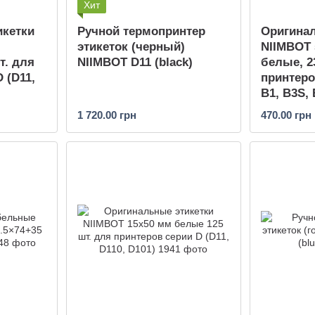
Хит
икетки
Ручной термопринтер
Оригинал
м
этикеток (черный)
NIIMBOT 
т. для
NIIMBOT D11 (black)
белые, 2
 (D11,
принтеро
B1, B3S, 
1 720.00 грн
470.00 грн