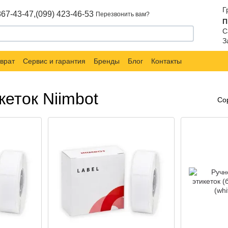
Г
867-43-47,
(099) 423-46-53
Перезвонить вам?
П
С
З
врат
Сервис и гарантия
Бренды
Блог
Контакты
еток Niimbot
Со