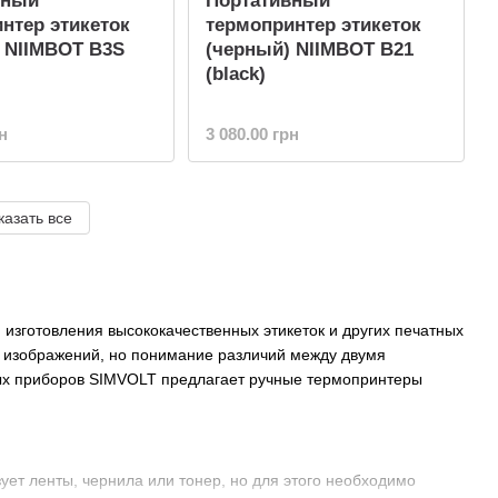
вный
Портативный
нтер этикеток
термопринтер этикеток
 NIIMBOT B3S
(черный) NIIMBOT B21
(black)
н
3 080.00 грн
казать все
изготовления высококачественных этикеток и других печатных
и изображений, но понимание различий между двумя
ых приборов SIMVOLT предлагает ручные термопринтеры
ует ленты, чернила или тонер, но для этого необходимо