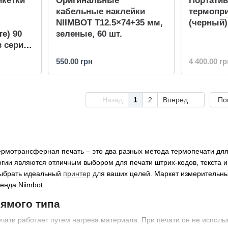
икетки
Оригинальные
Портати
м
кабельные наклейки
термопри
NIIMBOT T12.5×74+35 мм,
(черный)
те) 90
зеленые, 60 шт.
в серии
)
550.00 грн
4 400.00 гр
Назад
1
2
Вперед
По
рмотрансферная печать – это два разных метода термопечати для 
гии являются отличным выбором для печати штрих-кодов, текста 
выбрать идеальный
принтер
для ваших целей. Маркет измерительн
ренда Niimbot.
ямого типа
ати работает путем нагрева материала. При печати он не использ