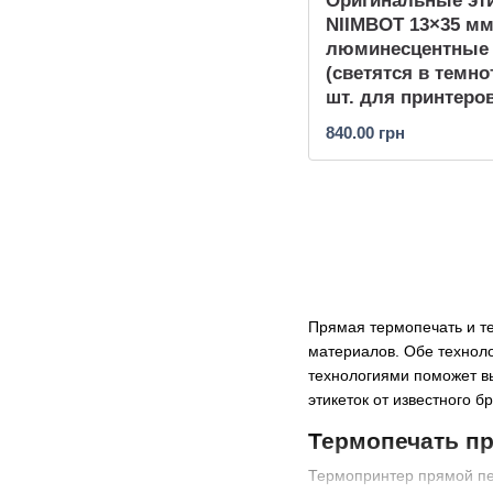
Оригинальные эт
NIIMBOT 13×35 м
люминесцентные
(светятся в темно
шт. для принтеро
D (D11, D110, D101
840.00 грн
Прямая термопечать и те
материалов. Обе техноло
технологиями поможет 
этикеток от известного б
Термопечать пр
Термопринтер прямой печ