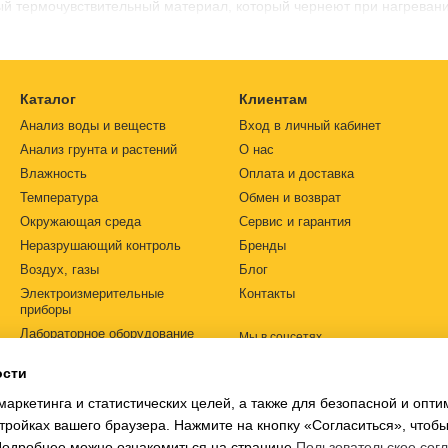
ый термочувствительный материал, который чернеют при нагревани
Каталог
Клиентам
Анализ воды и веществ
Вход в личный кабинет
Анализ грунта и растений
О нас
Влажность
Оплата и доставка
Температура
Обмен и возврат
Окружающая среда
Сервис и гарантия
Неразрушающий контроль
Бренды
Воздух, газы
Блог
Электроизмерительные
Контакты
приборы
Лабораторное оборудование
Мы в соцсетях
Автоматизация
ости
Источники питания
маркетинга и статистических целей, а также для безопасной и опт
Ph-метры
тройках вашего браузера. Нажмите на кнопку «Согласиться», чтобы
ал чувствителен к теплу, он тускнеют, и со временем с этикетки 
 Подробнее можно ознакомиться на странице
Пользовательское сог