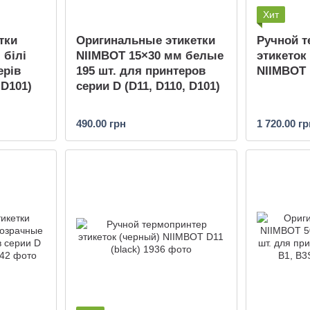
Хит
тки
Оригинальные этикетки
Ручной т
 білі
NIIMBOT 15×30 мм белые
этикеток
ерів
195 шт. для принтеров
NIIMBOT 
 D101)
серии D (D11, D110, D101)
490.00 грн
1 720.00 гр