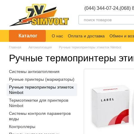
Перейти к основному контенту
(044) 344-07-24,
(068) 
Каталог
О нас
Оплата и доставка
Обмен и воз
Главная
Автоматизация
Ручные термопринтеры этикеток Niimbot
Ручные термопринтеры этик
Системы антизатопления
Ручные принтеры (маркираторы)
Ручные термопринтеры этикеток
Niimbot
Термоэтикетки для принтеров
Niimbot
Системы контроля параметров
воды
Контроллеры