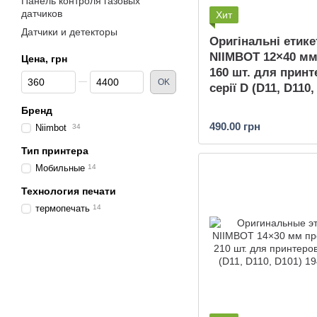
Панель контроля газовых
датчиков
Хит
Датчики и детекторы
Оригінальні етике
NIIMBOT 12×40 мм
Цена, грн
160 шт. для принт
От Цена, грн
До Цена, грн
OK
серії D (D11, D110,
Бренд
490.00 грн
Niimbot
34
Тип принтера
Мобильные
14
Технология печати
термопечать
14