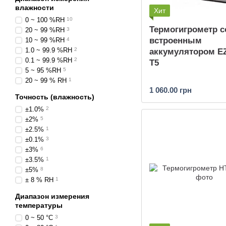
влажности
Хит
0 ~ 100 %RH
10
Термогигрометр с
20 ~ 99 %RH
3
встроенным
10 ~ 99 %RH
4
1.0 ~ 99.9 %RH
2
аккумулятором 
0.1 ~ 99.9 %RH
2
T5
5 ~ 95 %RH
5
20 ~ 99 % RH
1
1 060.00 грн
Точность (влажность)
±1.0%
2
±2%
5
±2.5%
1
±0.1%
3
±3%
6
±3.5%
1
±5%
8
± 8 % RH
1
Диапазон измерения
температуры
0 ~ 50 °C
3