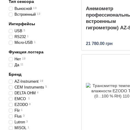
Тип сенсора
Анемометр
Выносной
13
Встроенный
13
профессиональны
встроенным
Интерфейсы
гигрометром) AZ-
USB
5
RS232
1
Micro-USB
1
21 780.00 грн
Функция логгера
Нет
19
Да
11
Бренд
AZ-Instrument
19
CEM Instruments
5
DELTA OHM
4
EMCO
1
EZODO
8
Flir
1
Flus
3
Lutron
3
MISOL
1