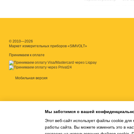
контролировать их одно
контролировать показани
пара в воздухе.
Контролируя температур
состояние окружающей с
SIMVOLT предлагает терм
© 2010—2026
Маркет измерительных приборов «SIMVOLT»
Принимаем к оплате
Особенности к
Даже самый лучший, сам
Мобильная версия
для обеспечения точност
регулярную калибровку. 
обеспечит возможность н
Рекомендуемый интервал 
Стандартный способ кали
Мы заботимся о вашей конфиденциальн
проводится в лаборатори
Этот веб-сайт использует файлы cookie для 
ценам купить термогигр
работы сайта. Вы можете изменить это в нас
согласие на использование файлов cookie.