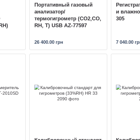
Портативный газовый
Регистра
анализатор/
и влажно
O
термогигрометр (СО2,СО,
305
 RH)
RH, T) USB AZ-77597
26 400.00 грн
7 040.00 гр