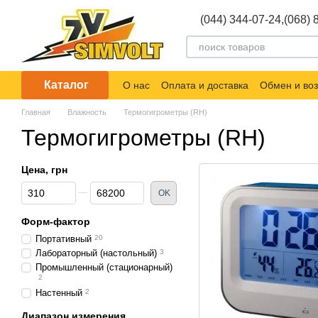
Перейти к основному контенту
(044) 344-07-24,
(068) 
Каталог
О нас
Оплата и доставка
Обмен и воз
Главная
Влажность
Термогигрометры (RH)
Термогигрометры (RH)
Цена, грн
От Цена, грн
До Цена, грн
OK
Форм-фактор
Портативный
20
Лабораторный (настольный)
3
Промышленный (стационарный)
2
Настенный
2
Диапазон измерения