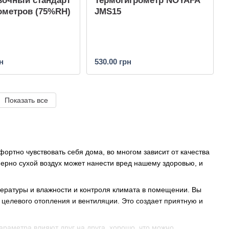
вочный стандарт
Термогигрометр NOYAFA
ометров (75%RH)
JMS15
н
530.00 грн
Показать все
ортно чувствовать себя дома, во многом зависит от качества
ерно сухой воздух может нанести вред нашему здоровью, и
ратуры и влажности и контроля климата в помещении. Вы
целевого отопления и вентиляции. Это создает приятную и
араметра влияют друг на друга, хорошо, что можно