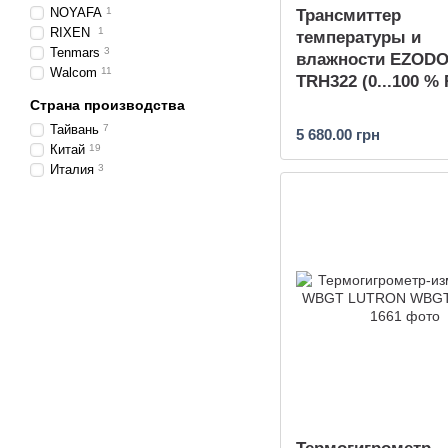
NOYAFA
1
Трансмиттер
RIXEN
1
температуры и
Tenmars
3
влажности EZOD
Walcom
11
TRH322 (0...100 %
Страна производства
Тайвань
7
5 680.00 грн
Китай
19
Италия
3