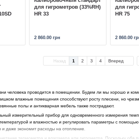
Калибровочный стандарт
Калибро
T
для гигрометров (33%RH)
для гигр
10SD
HR 33
HR 75
2 860.00 грн
2 860.00 гр
Назад
1
2
3
4
Вперед
зни человека проводится в помещении. Будем ли мы хорошо и комф
лишком влажные помещения способствуют росту плесени, но чрезм
евянные полы и антикварная мебель также пострадают.
ьный измерительный прибор для одновременного измерения темпе
 температурой и влажностью и регулировать параметры с помощью 
 и даже экономит расходы на отопление.
четание термометра и влагомера или гигрометра. Поскольку оба п