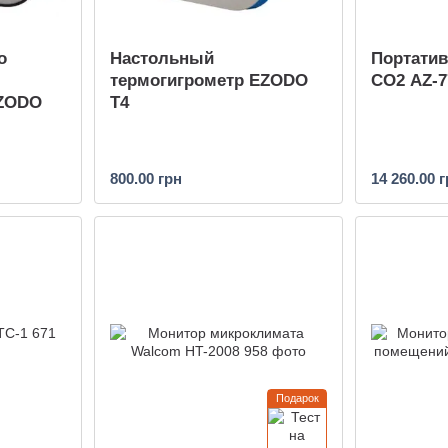
о
Настольный
Портатив
термогигрометр EZODO
CO2 AZ-7
EZODO
T4
800.00 грн
14 260.00 
Подарок