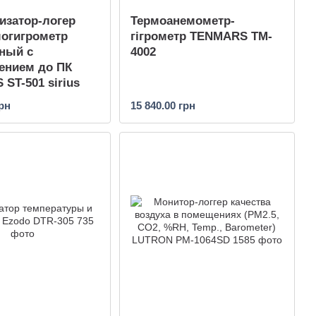
изатор-логер
Термоанемометр-
огигрометр
гігрометр TENMARS TM-
ный с
4002
ением до ПК
ST-501 sirius
грн
15 840.00 грн