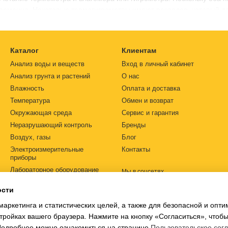
временно. Некоторые термогигрометры имеют рекордер, который до
я. Температура — это степень жара или холода тела, или системы, 
у и влажность, можно контролировать и достигать желаемых услов
Каталог
Клиентам
реды и информировать нас, что нужно делать, чтобы уменьшить вл
Анализ воды и веществ
Вход в личный кабинет
огигрометр купить по конкурентным ценам на рынке контрольно-и
Анализ грунта и растений
О нас
Влажность
Оплата и доставка
Температура
Обмен и возврат
алибровки термогигрометра
Окружающая среда
Сервис и гарантия
ый дорогой термогигрометр, со временем может проводить измере
Неразрушающий контроль
Бренды
и показаний. Устройство имеет датчик, который может ухудшаться
Воздух, газы
Блог
Также целесообразно контролировать показатели, регулярно сравн
Электроизмерительные
Контакты
приборы
емедленного обнаружения дрейфа, когда он находится в пределах
Лабораторное оборудование
Мы в соцсетях
калибровки для термогигрометров, которые находятся в стабильной
Автоматизация
бровки термогигрометра заключается в использовании специальной
ости
Источники питания
и. Характеристики генератора влажности могут варьироваться в з
маркетинга и статистических целей, а также для безопасной и опт
Ph-метры
ометр можно в маркете измерительных приборов
https://simvolt.ua/
.
тройках вашего браузера. Нажмите на кнопку «Согласиться», чтобы
 Подробнее можно ознакомиться на странице
Пользовательское сог