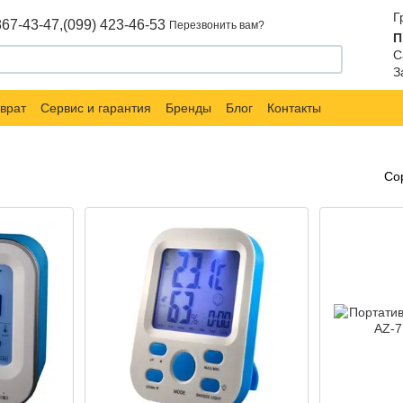
Г
867-43-47,
(099) 423-46-53
Перезвонить вам?
П
С
З
врат
Сервис и гарантия
Бренды
Блог
Контакты
Со