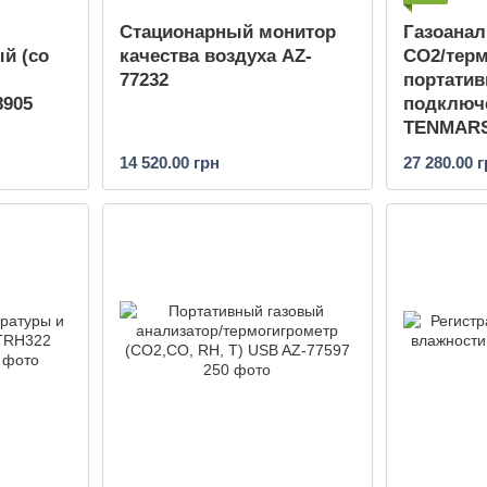
Стационарный монитор
Газоанал
й (со
качества воздуха AZ-
CO2/терм
77232
портатив
8905
подключ
TENMARS 
14 520.00 грн
27 280.00 