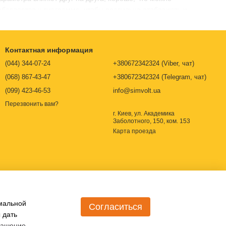
бавляется к диаграмме, чтобы правильно отображать и
тогда как влажность — это количество влаги или водяного
ий окружающей среды. Термогигрометр будет контролировать
Контактная информация
ияние на наше оборудование и процесс. Интернет маркет
(044) 344-07-24
+380672342324 (Viber, чат)
змерительных устройств.
(068) 867-43-47
+380672342324 (Telegram, чат)
(099) 423-46-53
info@simvolt.ua
Перезвонить вам?
г. Киев, ул. Академика
Заболотного, 150, ком. 153
ния с погрешностью. Термогигрометр следует калибровать
Карта проезда
 и дрейфовать в любое время, поэтому необходимо применять
ивая их с другим калиброванным термогигрометром. Это
 интервала калибровки.
 среде, составляет от 6 до 12 месяцев.
 камеры или генератора влажности, как правило, это
ависимости от диапазона влажности и температуры. По лучшим
имальной
Согласиться
 дать
лашение
.