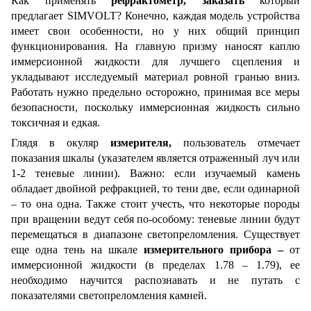
Как применять
рефрактометр, заказать
который
предлагает SIMVOLT? Конечно, каждая модель устройства
имеет свои особенности, но у них общий принцип
функционирования. На главную призму наносят каплю
иммерсионной жидкости для лучшего сцепления и
укладывают исследуемый материал ровной гранью вниз.
Работать нужно предельно осторожно, принимая все меры
безопасности, поскольку иммерсионная жидкость сильно
токсичная и едкая.
Глядя в окуляр
измерителя,
пользователь отмечает
показания шкалы (указателем является отраженный луч или
1-2 теневые линии). Важно: если изучаемый камень
обладает двойной рефракцией, то тени две, если одинарной
– то она одна. Также стоит учесть, что некоторые породы
при вращении ведут себя по-особому: теневые линии будут
перемещаться в диапазоне светопреломления. Существует
еще одна тень на шкале
измерительного прибора –
от
иммерсионной жидкости (в пределах 1.78 – 1.79), ее
необходимо научится распознавать и не путать с
показателями светопреломления камней.