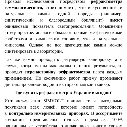
Проводя исследования посредством
рефрактометра
геммологического,
стоит помнить, что искусственные и
натуральные камни одной породы (например,
синтетический и благородный бриллиант) имеют
одинаковый показатель светопреломления. Объяснение
этому простое: аналоги обладают такими же физическими
свойствами и химическим составом, что и натуральные
минералы. Однако не все драгоценные камни можно
синтезировать в лаборатории.
Так же важно проводить регулярную калибровку, а в
случае, когда нужны максимально точные результаты, то
проводят
перенастройку
рефрактометра
перед каждым
применением. По окончанию работ призму промывают
дистиллированной водой и вытирают мягкой тканью.
Где купить рефрактометр в Украине выгодно?
Интернет-магазин SIMVOLT приглашает за выгодными
покупками всех людей, которые имеют потребность
в
контрольно-измерительных приборах
. В ассортименте
компании представлены точные, надежные, 100%
оригинальные устройства, отличающиеся долгим сроком