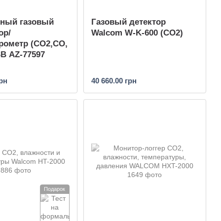
вный газовый
Газовый детектор
ор/
Walcom W-K-600 (CO2)
рометр (СО2,СО,
SB AZ-77597
грн
40 660.00 грн
Подарок