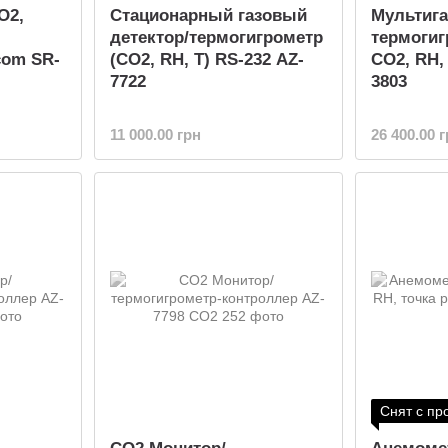
O2,
Стационарный газовый
Мультига
детектор/термогигрометр
термогиг
com SR-
(СО2, RH, T) RS-232 AZ-
CO2, RH,
7722
3803
11 000.00 грн
26 400.00 
Снят с пр