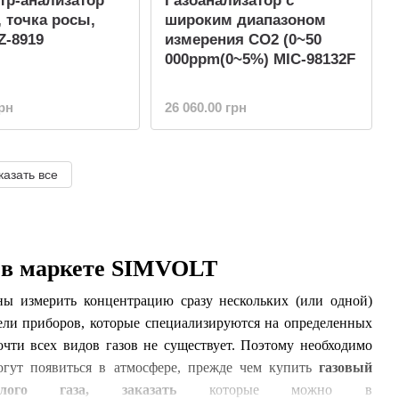
тр-анализатор
Газоанализатор с
, точка росы,
широким диапазоном
Z-8919
измерения CO2 (0~50
000ppm(0~5%) MIC-98132F
грн
26 060.00 грн
казать все
а в маркете SIMVOLT
ны измерить концентрацию сразу нескольких (или одной)
ели приборов, которые специализируются на определенных
очти всех видов газов не существует. Поэтому необходимо
огут появиться в атмосфере, прежде чем купить
газовый
кислого газа, заказать
которые можно в