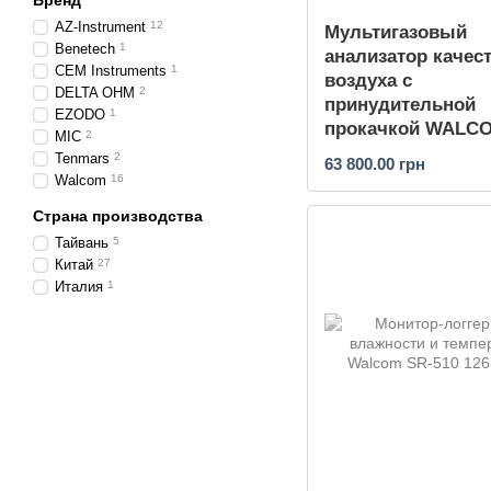
Бренд
AZ-Instrument
12
Мультигазовый
Benetech
1
анализатор качес
CEM Instruments
1
воздуха с
DELTA OHM
2
принудительной
EZODO
1
прокачкой WALC
MIC
2
600M (CH2O, CO2,
Tenmars
2
63 800.00 грн
PM2.5, PM10)
Walcom
16
Страна производства
Тайвань
5
Китай
27
Италия
1