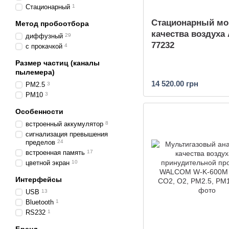
Стационарный
1
Стационарный мо
Метод пробоотбора
качества воздуха 
диффузный
29
77232
с прокачкой
4
Размер частиц (каналы
пылемера)
14 520.00 грн
PM2.5
3
PM10
3
Особенности
встроенный аккумулятор
8
сигнализация превышения
пределов
24
встроенная память
17
цветной экран
10
Интерфейсы
USB
13
Bluetooth
1
RS232
1