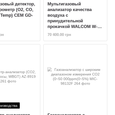
зовый детектор,
Мультигазовый
рометр (O2, CO,
анализатор качества
 Temp) CEM GD-
воздуха с
принудительной
прокачкой WALCOM W-K-
600M (CH4, CO2, H2S,
грн
70 400.00 грн
NH3, O2, PM2.5, PM10)
оизводства