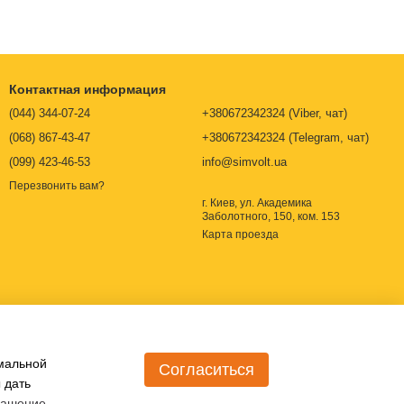
ов?
 которой являются:
Контактная информация
(044) 344-07-24
+380672342324 (Viber, чат)
(068) 867-43-47
+380672342324 (Telegram, чат)
(099) 423-46-53
info@simvolt.ua
ого порога значений.
Перезвонить вам?
онарные приборы,
способные выявить вещество, на которое
г. Киев, ул. Академика
Заболотного, 150, ком. 153
лизации. Также они способны обнаружить источник утечки,
Карта проезда
онарные
газоанализаторы
применяют в авторемонтных
й.
рьер. Часто они оборудованы дополнительными разъемами-
борудование. К последнему может относиться освещение,
имальной
Согласиться
ые газоанализаторы,
а анализируемый объект специально
 дать
рупных, тяжелых частиц. Иногда есть необходимость в
лашение
.