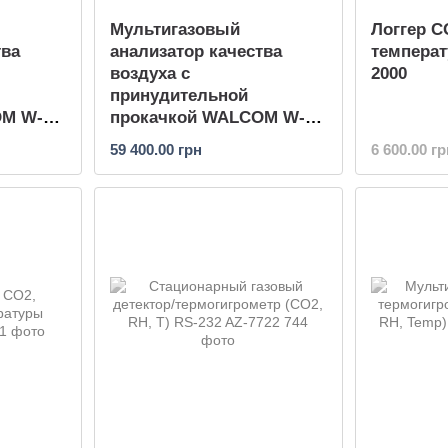
Мультигазовый
Логгер C
тва
анализатор качества
температ
воздуха с
2000
принудительной
OM W-K-
прокачкой WALCOM W-K-
 O2,
600M (CO2, NH3, PM2.5,
59 400.00 грн
6 600.00 гр
PM10)