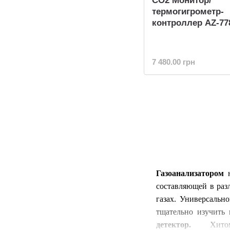
СО2 Монитор/
термогигрометр-
контроллер AZ-77
7 480.00 грн
Газоанализатором
составляющей в раз
газах. Универсальн
тщательно изучить 
детектор.
Хитом