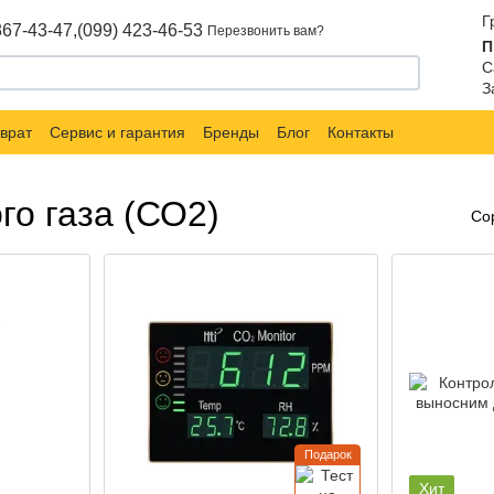
Г
867-43-47,
(099) 423-46-53
Перезвонить вам?
П
С
З
врат
Сервис и гарантия
Бренды
Блог
Контакты
го газа (СО2)
Со
Подарок
Хит