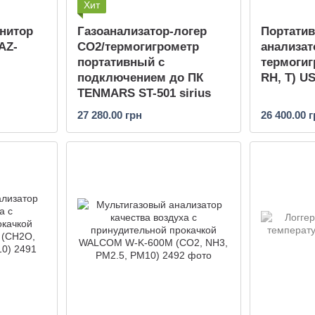
Хит
нитор
Газоанализатор-логер
Портати
AZ-
CO2/термогигрометр
анализат
портативный с
термогиг
подключением до ПК
RH, T) U
TENMARS ST-501 sirius
27 280.00 грн
26 400.00 