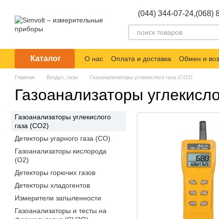
Перейти к основному контенту
(044) 344-07-24,
(068) 
Каталог
О нас
Оплата и доставка
Обмен и воз
Главная
Воздух, газы
Газоанализаторы углекислого газа (СО2)
Газоанализаторы углекисло
Газоанализаторы углекислого
газа (СО2)
Детекторы угарного газа (СО)
Газоанализаторы кислорода
(О2)
Детекторы горючих газов
Детекторы хладогентов
Измерители запыленности
Газоанализаторы и тесты на