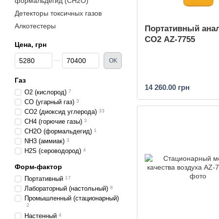
формальдегид (CH2O)
Детекторы токсичных газов
Алкотестеры
Портативный ана
CO2 AZ-7755
Цена, грн
От Цена, грн
До Цена, грн
OK
Газ
14 260.00 грн
O2 (кислород)
7
CO (угарный газ)
3
CO2 (диоксид углерода)
33
CH4 (горючие газы)
3
CH2O (формальдегид)
1
NH3 (аммиак)
3
H2S (сероводород)
4
Форм-фактор
Портативный
17
Лабораторный (настольный)
8
Промышленный (стационарный)
2
Настенный
4