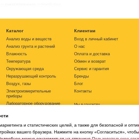
о
и
портативного
устройства.
Что такое
анализатор газ
является контрольно-измерительная техника, главными задачами
Каталог
Клиентам
ленной примеси в воздухе;
Анализ воды и веществ
Вход в личный кабинет
Анализ грунта и растений
О нас
твенных значений посторонних газов в воздухе, газовых смесях;
Влажность
Оплата и доставка
гнала в случае опасности, то есть в случае превышения допустим
Температура
Обмен и возврат
Окружающая среда
Сервис и гарантия
я либо
портативные газоанализаторы,
либо небольшие
стаци
Неразрушающий контроль
Бренды
 и подать сигнал. То есть, имеют функцию индикации и сигна
Воздух, газы
Блог
ее ликвидации. Более точные и большие по размеру
стаци
Электроизмерительные
Контакты
ских, складских помещениях, в местах большого скопления люде
приборы
ыглядят вполне современно, легко вписываются в любой инте
Лабораторное оборудование
Мы в соцсетях
помощью которых легко включить (или выключить) внешнее о
Автоматизация
ости
, вентиляция и кондиционирование.
Источники питания
маркетинга и статистических целей, а также для безопасной и опт
Ph-метры
бораторная точность данных, то используют
профессиональн
тройках вашего браузера. Нажмите на кнопку «Согласиться», чтобы
 то есть, газ очищают от тяжелых смол, пыли и других к
 Подробнее можно ознакомиться на странице
Пользовательское сог