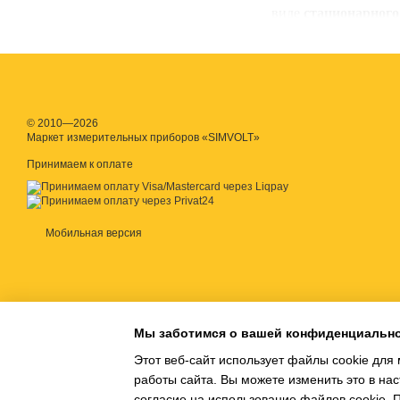
виде
стационарног
Анализатором газа
обнаружение опреде
© 2010—2026
регистрация количес
Маркет измерительных приборов «SIMVOLT»
Принимаем к оплате
подача звукового си
В быту применяютс
запрограммировано,
Мобильная версия
облегчая задачу 
предприятиях, завод
Такие устройства в
контроллерами, с 
Мы заботимся о вашей конфиденциальн
система оповещения
Этот веб-сайт использует файлы cookie для 
Если необходима ла
работы сайта. Вы можете изменить это в нас
подготавливается,
согласие на использование файлов cookie.