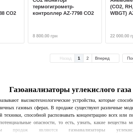
СО2 Монитор/
Анемоме
термогигрометр-
(СО2, RH
88 СО2
контроллер AZ-7798 СО2
WBGT) A
8 800.00 грн
22 000.00 
Назад
1
2
Вперед
По
Газоанализаторы углекислого газ
называют высокотехнологические устройства, которые способ
личных газовых сферах. В продаже существуют различные мод
ой техники, способной распознавать концентрацию всех или п
потенциальные опасности, то есть, узнать, какие вещества м
 продаж являются
газоанализаторы угле