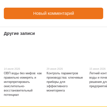
Новый комментарий
Другие записи
14 июля 2026
29 июня 2026
15 июня 2026
ОВП воды без мифов: как
Контроль параметров
Летний конт
правильно измерять и
производства: ключевые
воды и поч
интерпретировать
приборы для
решения дл
окислительно-
эффективного
предприяти
восстановительный
мониторинга
потенциал