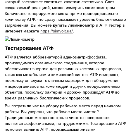
который заставляет светиться хвостики светлячков. Свет,
создаваемый реакцией, можно измерить люминометром.
Количество генерируемого света прямо пропорционально
количеству АТФ, что сразу показывает уровень биологического
загрязнения. Вы можете
купить люминометр
и АТФ тестер в
интернет маркете
https://simvolt.ua/
.
Тестирование АТФ
АТФ является аббревиатурой аденозинтрифосфата,
производимого органического соединения, которое
обеспечивает энергию для различных клеточных процессов,
таких как метаболизм и химический синтез. АТФ измеряют,
поскольку он служит отличным маркером для обнаружения
микроорганизмов на коже людей и других неодушевленных
объектов, поскольку бактерии и дрожжи производят АТФ во
время различных биологических процессов.
Вы потратили час на уборку рабочего места перед началом
работы. Вы уверены, что рабочее место чистое?
Традиционные методы контроля чистоты поверхности
являются эффективными, но трудоемкими. Тестирование АТФ
помогает выявить АТФ, производимый живыми