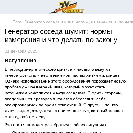
Блог
Генератор соседа шумит: нормы, измерения и что дела
Генератор соседа шумит: нормы,
измерения и что делать по закону
31 декабря 2025
Вступление
В период энергетического кризиса и частых блэкаутов
генераторы стали неотъемлемой частью жизни украинцев.
Однако использование этого оборудования порождает новую
проблему – чрезмерный шум, который может стать
источником конфликтов между соседями. С одной стороны,
владельцы генераторов пытаются обеспечить себя
электроэнергией во время отключений. С другой – те, кто
живет рядом, жалуются на постоянный гул, который мешает
отдыху, работе и сну.
Эта статья поможет разобраться в обеих ситуациях:
Для тех, кто страдает от шума:
как законно