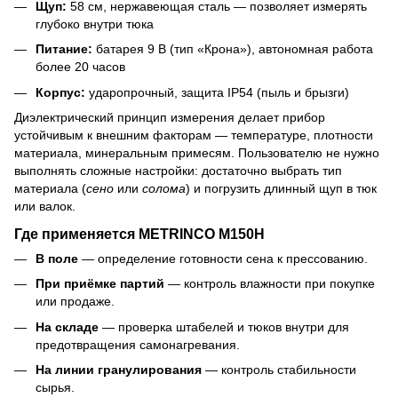
Щуп:
58 см, нержавеющая сталь — позволяет измерять
глубоко внутри тюка
Питание:
батарея 9 В (тип «Крона»), автономная работа
более 20 часов
Корпус:
ударопрочный, защита IP54 (пыль и брызги)
Диэлектрический принцип измерения делает прибор
устойчивым к внешним факторам — температуре, плотности
материала, минеральным примесям. Пользователю не нужно
выполнять сложные настройки: достаточно выбрать тип
материала (
сено
или
солома
) и погрузить длинный щуп в тюк
или валок.
Где применяется METRINCO M150H
В поле
— определение готовности сена к прессованию.
При приёмке партий
— контроль влажности при покупке
или продаже.
На складе
— проверка штабелей и тюков внутри для
предотвращения самонагревания.
На линии гранулирования
— контроль стабильности
сырья.