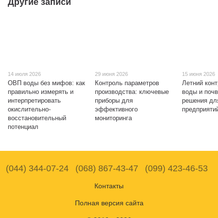
Другие записи
14 июля 2026
29 июня 2026
15 июня 2026
ОВП воды без мифов: как
Контроль параметров
Летний конт
правильно измерять и
производства: ключевые
воды и поч
интерпретировать
приборы для
решения дл
окислительно-
эффективного
предприяти
восстановительный
мониторинга
потенциал
(044) 344-07-24
(068) 867-43-47
(099) 423-46-53
Контакты
Полная версия сайта