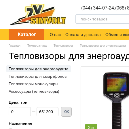
Перейти к основному контенту
(044) 344-07-24,
(068) 
Каталог
О нас
Оплата и доставка
Обмен и воз
Главная
Температура
Тепловизоры
Тепловизоры для энергоаудита
Тепловизоры для энергоау
Тепловизоры для энергоаудита
Тепловизоры для смартфонов
Тепловизоры монокуляры
Аксессуары (тепловизоры)
Цена, грн
От Цена, грн
До Цена, грн
OK
Назначение
Хит