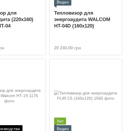
Видео
ор для
Тепловизор для
дита (220x160)
энергоаудита WALCOM
T-04
HT-04D (160x120)
грн
20 240.00 грн
Хит
оизводства
Видео