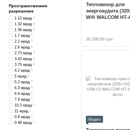
Тепловизор для
Пространственное
энергоаудита (320
разрешение
Wifi WALCOM HT-
1.12 мрад
1
1.32 мрад
3
1.36 мрад
2
1.7 мрад
1
35 200.00 грн
2.2 мрад
1
2.6 мрад
1
2.73 мрад
3
3.43 мрад
1
3.75 мрад
4
4.2 мрад
1
5 мрад
1
5.2 мрад
3
6.3 мрад
1
6.9 мрад
2
7.9 мрад
1
10.3 мрад
1
11 мрад
1
0.8 мрад
1
Видео
0.48 мрад
1