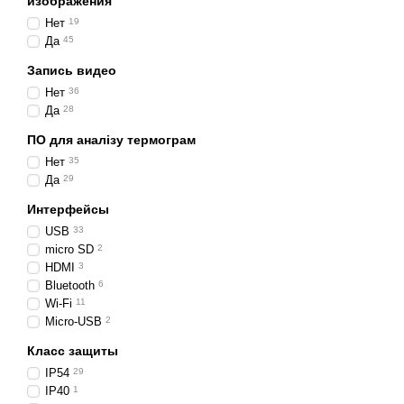
изображения
большие длины волны, че
Нет
19
имеют гораздо более низ
Да
45
Важными характеристикам
Запись видео
теплочувствительность и
Нет
36
Тепло, которое фиксируе
Да
28
модели тепловых камер м
ПО для аналізу термограм
палитрами.
Нет
35
Все, с чем мы сталкивае
Да
29
выделяет. Тепловые каме
Интерфейсы
Где самый лучш
USB
33
micro SD
2
В интернет-маркете SIM
HDMI
3
Flus,
Walcom
.
Bluetooth
6
Профессиональная коман
Wi-Fi
11
оформить заказ на тепло
Micro-USB
2
Класс защиты
IP54
29
IP40
1