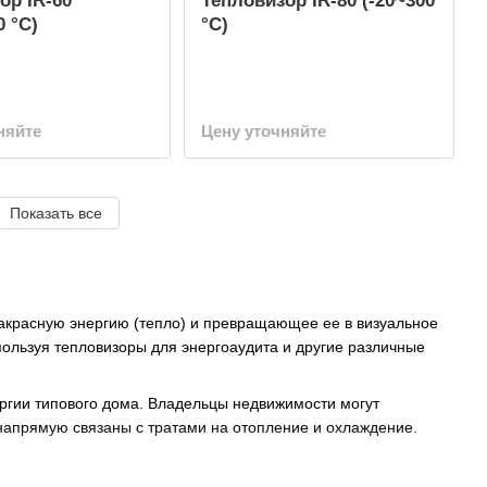
ор IR-60
Тепловизор IR-80 (-20~300
0 °C)
°C)
няйте
Цену уточняйте
Показать все
ракрасную энергию (тепло) и превращающее ее в визуальное
ользуя тепловизоры для энергоаудита и другие различные
ргии типового дома. Владельцы недвижимости могут
 напрямую связаны с тратами на отопление и охлаждение.