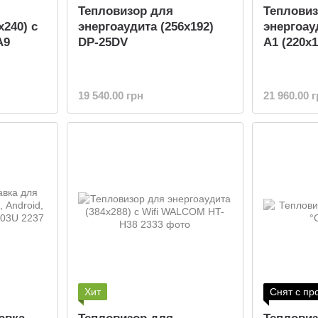
Тепловизор для
Тепловиз
x240) с
энергоаудита (256x192)
энергоау
A9
DP-25DV
A1 (220x1
19 540.00 грн
21 960.00 
Хит
Снят с пр