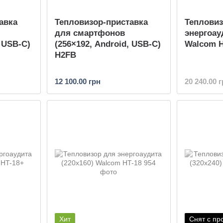
авка
Тепловизор-приставка
Тепловиз
для смартфонов
энергоау
, USB-C)
(256×192, Android, USB-C)
Walcom H
H2FB
12 100.00 грн
20 240.00 
Хит
Снят с пр