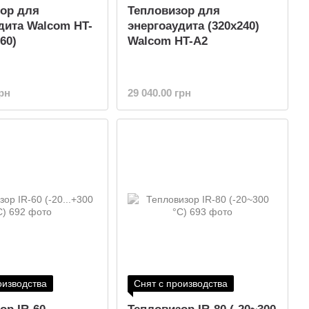
ор для
Тепловизор для
дита Walcom HT-
энергоаудита (320x240)
60)
Walcom HT-A2
грн
29 040.00 грн
оизводства
Снят с производства