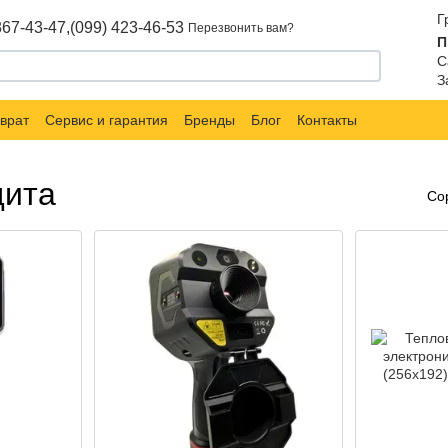
Г
867-43-47,
(099) 423-46-53
Перезвонить вам?
П
С
З
врат
Сервис и гарантия
Бренды
Блог
Контакты
дита
Со