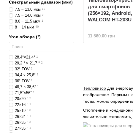
Тепловизор-прист
Спектральный диапазон (мкм)
для смартфонов
7.5 ~ 13.0 мкм
12
(256×192, Android
7.5 ~ 14.0 мкм
9
WALCOM HT-203U
8.0 ~ 11.5 мкм
1
8 ~ 14 мкм
40
11 560.00 грн
Угол обзора (°)
28.4°×21.4°
1
29,2 ° × 21,7 °
2
32° FOV
2
34,4 х 25,8°
1
36° FOV
1
48,7 × 38,6°
1
Тепловизор
для энергоау
71,5°×56°
1
изображение. Первым шаг
20×20 °
2
тесты, можно определит
22×16 °
1
Отопление и кондициони
25×19 °
8
значительно сэкономить,
26×34 °
1
26×35 °
3
27×35 °
1