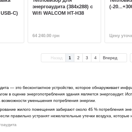
авка
Тепловизор для
Тепловиз
энергоаудита (384x288) с
(-20...+30
, USB-C)
Wifi WALCOM HT-H38
64 240.00 грн
Цену уточ
Назад
1
2
3
4
Вперед
дита — это бесконтактное устройство, которое обнаруживает инф
ом в оценке энергопотребления здания является энергоаудит. Исп
ь возможности уменьшения потребления энергии.
рование жилого помещения забирают около 45 % потребления эне
 если правильно устранят нежелательные утечки воздуха, которые