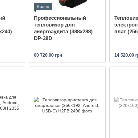
Видео
ый
Профессиональный
Тепловиз
тепловизор для
электрон
x240)
энергоаудита (388x288)
плат (25
DP-38D
60 720.00 грн
14 520.00 