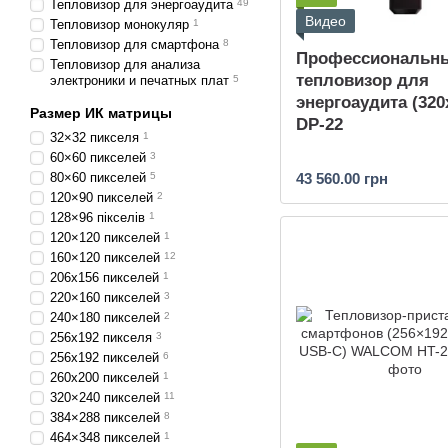
Тепловизор для энергоаудита
49
Видео
Тепловизор монокуляр
1
Тепловизор для смартфона
8
Профессиональн
Тепловизор для анализа
тепловизор для
электроники и печатных плат
5
энергоаудита (320
Размер ИК матрицы
DP-22
32×32 пикселя
1
60×60 пикселей
3
43 560.00 грн
80×60 пикселей
5
120×90 пикселей
2
128×96 пікселів
1
120×120 пикселей
1
160×120 пикселей
12
206х156 пикселей
1
220×160 пикселей
3
240×180 пикселей
2
256x192 пикселя
3
256x192 пикселей
6
260х200 пикселей
1
320×240 пикселей
11
384×288 пикселей
8
464×348 пикселей
1