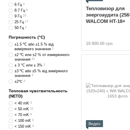
6 Гц
3
Тепловизор для
8.7 Гц
6
энергоаудита (256
9 Гц
25
WALCOM HT-18+
25 Гц
17
50 Гц
2
Погрешность (°C)
19 800.00 грн
±1.5 ºC або ±1.5 % від
виміряного значення
1
±2 ºC или ±2 % от измеренного
значения
51
± 3 °C или ± 3%
2
±3 ºC або ±5 % від виміряного
значення
3
±2℃
2
Тепловая чувствительность
(NETD)
< 40 mK
3
< 50 mK
11
< 70 mK
8
< 100 mК
3
Видео
< 150 mK
4