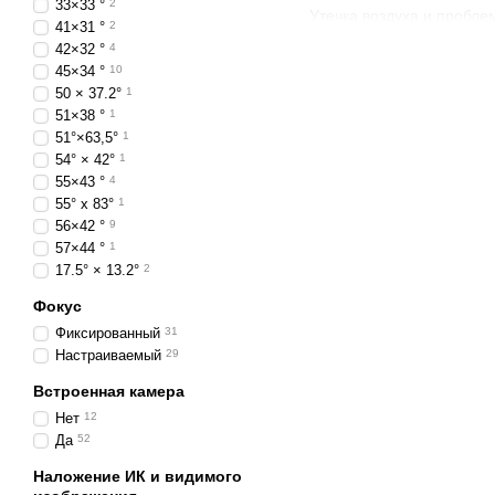
33×33 °
2
Утечка воздуха и пробле
41×31 °
2
инфракрасное или тепло
42×32 °
4
аудита зданий.
45×34 °
10
50 × 37.2°
1
Энергоаудиторы использу
51×38 °
1
точных мест проблем. Др
51°×63,5°
1
Большое количество мод
54° × 42°
1
улучшения идентификации
55×43 °
4
завершения аудита.
55° х 83°
1
56×42 °
9
Тепловизор также может
57×44 °
1
измерительных приборо
17.5° × 13.2°
2
Принцип работы
Фокус
Фиксированный
31
Тепловые камеры не рабо
Настраиваемый
29
инфракрасную энергию и
Встроенная камера
Термокамера состоит из
Нет
12
датчике. Датчик может и
Да
52
магазине
https://simvolt.u
Наложение ИК и видимого
Это разрешение низкое п