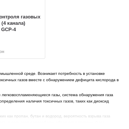
онтроля газовых
 (4 канала)
GCP-4
грн
мышленной среде. Возникает потребность в установке
оксичных газов вместе с обнаружением дефицита кислорода в
я легковоспламеняющиеся газы, система обнаружения газа
определения наличия токсичных газов, таких как диоксид
их как пропан, бутан и водород, вероятность взрыва газа
го, в процессе переработки образуется токсичный газ,
бразом, возникает необходимость в режиме реального времени