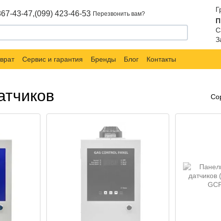
Г
867-43-47,
(099) 423-46-53
Перезвонить вам?
П
С
З
врат
Сервис и гарантия
Бренды
Блог
Контакты
атчиков
Со