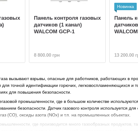
Новинка
газовых
Панель контроля газовых
Панель к
а)
датчиков (1 канал)
датчиков
WALCOM GCP-1
WALCOM 
8 800.00 грн
13 200.00 
газа вызывают взрывы, опасные для работников, работающих в про
м для точной идентификации горючих, легковоспламеняющихся и т
ях для повышения безопасности.
егазовой промышленности, где в большом количестве используютс
ванием безопасности. Датчик газового контроля используется для 
газ (CO), оксиды азота (NOx) и т.п. на промышленных объектах.
омышленности, где производится много газообразных продуктов, так
ы легко воспламеняются в насыщенной кислородом среде. Кроме это
H2S), который может нанести вред здоровью работников. Таким о