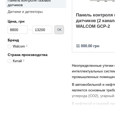
Панель контроля газовых
датчиков
Датчики и детекторы
Панель контроля 
датчиков (2 канал
Цена, грн
WALCOM GCP-2
От Цена, грн
До Цена, грн
OK
Бренд
11 000.00 грн
Walcom
3
Страна производства
Китай
3
Неопределенные утечки 
интеллектуальных систе
промышленных помещени
В автомобильной и нефт
является основным требо
углерода (CO2), угарный 
В нефтяной и газовой пр
выше, поскольку эти газ
например, сероводород (