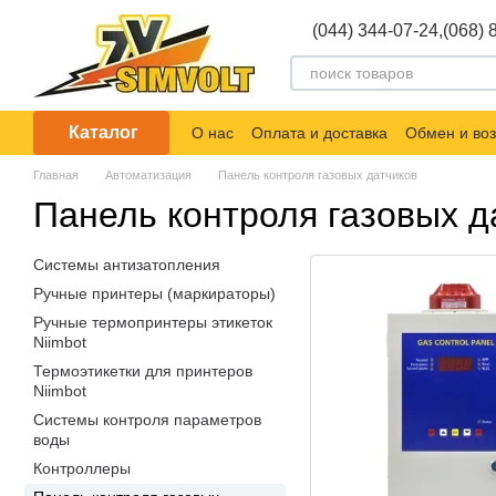
Перейти к основному контенту
(044) 344-07-24,
(068) 
Каталог
О нас
Оплата и доставка
Обмен и воз
Главная
Автоматизация
Панель контроля газовых датчиков
Панель контроля газовых д
Системы антизатопления
Ручные принтеры (маркираторы)
Ручные термопринтеры этикеток
Niimbot
Термоэтикетки для принтеров
Niimbot
Системы контроля параметров
воды
Контроллеры