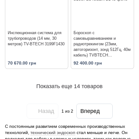
Инспекционная система для
Бороскоп с
трубопроводов (14 мм, 30
самовыравниванием и
метров) TV-BTECH 3199F1430
радиотрекингом (23мм,
автогоризонт, зонд 512Гц, 40м
кабель) TVBTECH
3199F2340SLR
70 670.00 грн
92 400.00 грн
Показать еще 14 товаров
Назад
Вперед
1
из 2
С постоянным развитием современных производственных
технологий,
технический эндоскоп
стал меньше и легче. Он
подходит для работы в сложных условиях, таких как полевые.