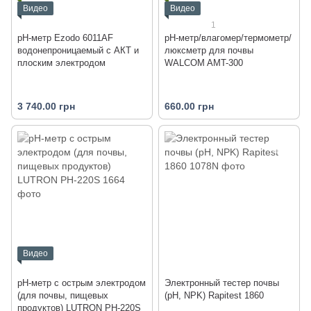
Видео
Видео
1
рН-метр Ezodo 6011АF
pH-метр/влагомер/термометр/
водонепроницаемый с АКТ и
люксметр для почвы
плоским электродом
WALCOM AMT-300
3 740.00 грн
660.00 грн
Видео
pH-метр с острым электродом
Электронный тестер почвы
(для почвы, пищевых
(pH, NPK) Rapitest 1860
продуктов) LUTRON PH-220S