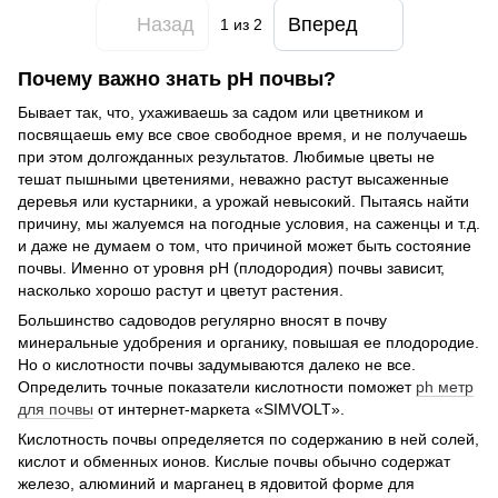
Назад
Вперед
1
из 2
Почему важно знать pH почвы?
Бывает так, что, ухаживаешь за садом или цветником и
посвящаешь ему все свое свободное время, и не получаешь
при этом долгожданных результатов. Любимые цветы не
тешат пышными цветениями, неважно растут высаженные
деревья или кустарники, а урожай невысокий. Пытаясь найти
причину, мы жалуемся на погодные условия, на саженцы и т.д.
и даже не думаем о том, что причиной может быть состояние
почвы. Именно от уровня pH (плодородия) почвы зависит,
насколько хорошо растут и цветут растения.
Большинство садоводов регулярно вносят в почву
минеральные удобрения и органику, повышая ее плодородие.
Но о кислотности почвы задумываются далеко не все.
Определить точные показатели кислотности поможет
ph метр
для почвы
от интернет-маркета «SIMVOLT».
Кислотность почвы определяется по содержанию в ней солей,
кислот и обменных ионов. Кислые почвы обычно содержат
железо, алюминий и марганец в ядовитой форме для