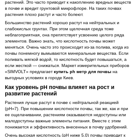
растений. Это часто приводит к накоплению вредных веществ
в почве и вредит грунтовой микрофлоре. На таких почвах
растения плохо растут и часто болеют.
Большинство растений хорошо растут на нейтральных и
слабокислых грунтах. При этом щелочная среда тоже
неблагоприятная, она препятствует усвоению целого ряда
элементов. Важно знать, что кислотность почвы может
меняться. Очень часто это происходит из-за полива, когда из
почвы понемногу вымываются минеральные вещества. Если
поливать мягкой водой, то кислотность будет повышаться, а
если жесткой — снижаться. Маркет измерительных приборов
«SIMVOLT» предлагает
купить ph метр для почвы
на
выгодных условиях в городе Киев.
Как уровень pH почвы влияет на рост и
развитие растений
Растения лучше растут в почве с нейтральной реакцией
(pH=7). При повышении кислотности почвы, так же, как и при
ее ощелачивании, растениям оказываются недоступны или
малодоступны важные элементы питания. Вместе с этим
понижается и эффективность внесенных в почву удобрений.
Очень высокая кислотность (рН ниже 5,0) почвы приводит к