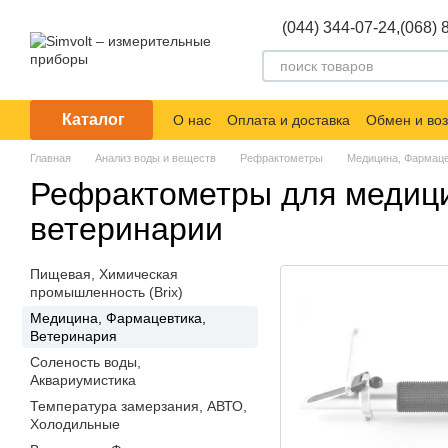
Перейти к основному контенту
(044) 344-07-24,
(068) 
Каталог
О нас
Оплата и доставка
Обмен и воз
Главная
Анализ воды и веществ
Рефрактометры
Медицина, Фармаце
Рефрактометры для медиц
ветеринарии
Пищевая, Химическая
промышленность (Brix)
Медицина, Фармацевтика,
Ветеринария
Соленость воды,
Аквариумистика
Температура замерзания, АВТО,
Холодильные