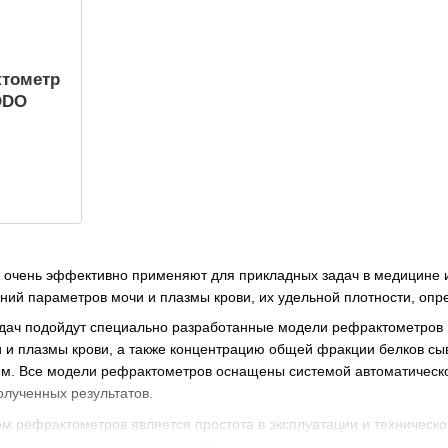
тометр
ZODO
очень эффективно применяют для прикладных задач в медицине и 
ий параметров мочи и плазмы крови, их удельной плотности, опре
задач подойдут специально разработанные модели рефрактометро
 и плазмы крови, а также концентрацию общей фракции белков сы
м. Все модели рефрактометров оснащены системой автоматической
олученных результатов.
 рефрактометров является простота в эксплуатации и техническо
то нанести каплю исследуемой жидкости на призму и посмотреть в