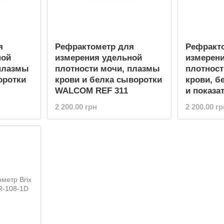
я
Рефрактометр для
Рефракт
ной
измерения удельной
измерен
 плазмы
плотности мочи, плазмы
плотност
оротки
крови и белка сыворотки
крови, б
WALCOM REF 311
и показа
LCOM
преломл
2 200.00 грн
2 200.00 гр
REF 313