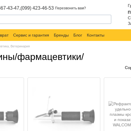
Г
867-43-47,
(099) 423-46-53
Перезвонить вам?
П
С
З
врат
Сервис и гарантия
Бренды
Блог
Контакты
втика, Ветеринария
ины/фармацевтики/
Со