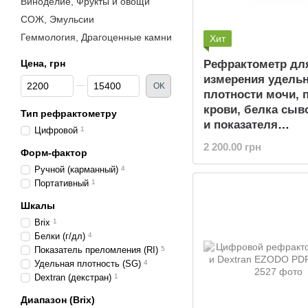
Виноделие, Фрукты и овощи
СОЖ, Эмульсии
Геммология, Драгоценные камни
Хит
Цена, грн
Рефрактометр дл
измерения удель
От Цена, грн
До Цена, грн
OK
плотности мочи,
крови, белка сыв
Тип рефрактометру
и показателя
Цифровой
1
преломления WA
2 200.00 грн
Форм-фактор
REF 312
Ручной (карманный)
4
Портативный
1
Шкалы
Brix
1
Белки (г/дл)
4
Показатель преломления (RI)
5
Удельная плотность (SG)
4
Dextran (декстран)
1
Диапазон (Brix)