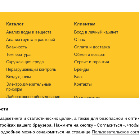
и. Шкала рефрактометров для медицины имеет тройное градуирова
о позволяет одновременно определять несколько параметров одно
тания или электронных деталей - прибор полностью работает толь
Каталог
Клиентам
ля медицины, ветеринарии и фармацевтической промышленности В
Анализ воды и веществ
Вход в личный кабинет
ременно станет эффективным, надежным и востребованным инструм
Анализ грунта и растений
О нас
 для медицины/фармацевтики/ветеринар
Влажность
Оплата и доставка
Температура
Обмен и возврат
полняется
рефрактометром
, одним из самых распространенных ме
Окружающая среда
Сервис и гарантия
етров, структурного и количественного анализа вещества.
Неразрушающий контроль
Бренды
уществующих моделей рефрактометров лежит измерение
показател
Воздух, газы
Блог
 растворении сахара плотность жидкости повышается, а вместе с
Электроизмерительные
Контакты
дистиллированной воды. Маркет измерительных приборов «SIMVOL
приборы
тавкой в любой регион.
Лабораторное оборудование
Мы в соцсетях
Автоматизация
 и основные принципы работы рефракто
ости
Источники питания
тометра основан на преломлении светового луча на границе двух 
маркетинга и статистических целей, а также для безопасной и опт
Ph-метры
я. Простейшие ручные рефрактометры состоят из преломляющей 
тройках вашего браузера. Нажмите на кнопку «Согласиться», чтобы
калы прибора, освещает ее. За размещением границы между свет
 Подробнее можно ознакомиться на странице
Пользовательское сог
створа.