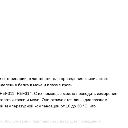
ветеринарии, в частности, для проведения клинических
деления белка в моче и плазме крови.
в REF311- REF314. С их помощью можно проводить измерения
воротки крови и мочи. Они отличаются лишь диапазоном
 температурной компенсации от 10 до 30 °С, что
м обслуживании, быстрый результат. Для проведения
 окуляр, определить, где находится граница разделения