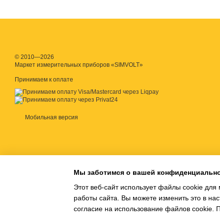
светлой и темной област
концентрация белка), чт
каких-либо элементов пи
Купить рефрактометры д
Такой рефрактометр неп
© 2010—2026
Маркет измерительных приборов «SIMVOLT»
Рефрактометры
Принимаем к оплате
Рефрактометрия, что вы
физико-химических парам
В основе работы всех с
Мобильная версия
вещества. Например, при
используют показатели 
доступным ценам и с дос
Классификация
Мы заботимся о вашей конфиденциальн
Принцип действия рефрак
Этот веб-сайт использует файлы cookie для 
коэффициент преломлени
работы сайта. Вы можете изменить это в нас
определенный участок ш
согласие на использование файлов cookie.
оптическую плотность ра