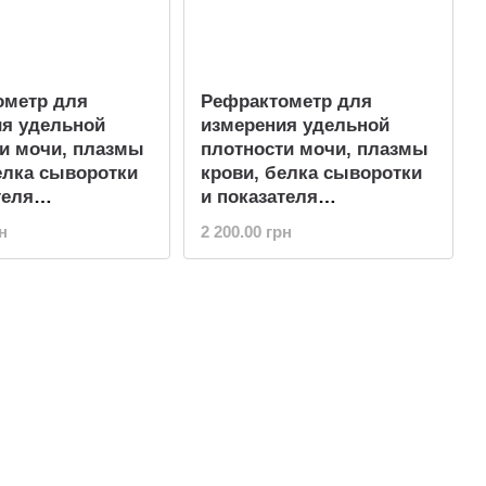
ометр для
Рефрактометр для
ия удельной
измерения удельной
и мочи, плазмы
плотности мочи, плазмы
елка сыворотки
крови, белка сыворотки
теля
и показателя
ения WALCOM
преломления WALCOM
н
2 200.00 грн
REF 314