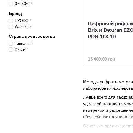
0 ~ 50%
1
Бренд
EZODO
1
Цифровой рефрак
Walcom
4
Brix и Dextran E
PDR-108-1D
Страна производства
Тайвань
2
Китай
3
15 400.00 грн
Методы рефрактометрии 
лабораторных исследован
Лучше всего для таких 
удельной плотности мочи
измерения и разрешение
обеспечивает точность п
Основным преимуществом
исследований нужно прос