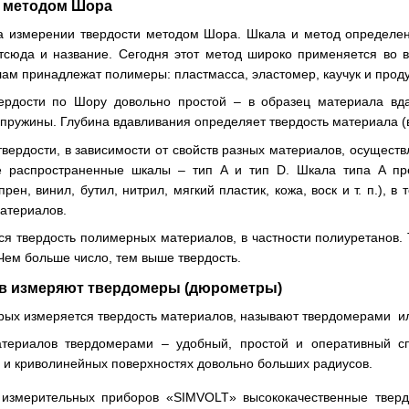
и методом Шора
а измерении твердости методом Шора. Шкала и метод определе
сюда и название. Сегодня этот метод широко применяется во в
м принадлежат полимеры: пластмасса, эластомер, каучук и проду
ердости по Шору довольно простой – в образец материала вда
пружины. Глубина вдавливания определяет твердость материала (в
вердости, в зависимости от свойств разных материалов, осущест
е распространенные шкалы – тип A и тип D. Шкала типа A пре
рен, винил, бутил, нитрил, мягкий пластик, кожа, воск и т. п.), 
материалов.
я твердость полимерных материалов, в частности полиуретанов. 
 Чем больше число, тем выше твердость.
в измеряют твердомеры (дюрометры)
рых измеряется твердость материалов, называют твердомерами и
атериалов твердомерами – удобный, простой и оперативный с
 и криволинейных поверхностях довольно больших радиусов.
 измерительных приборов «SIMVOLT» высококачественные твер