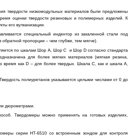
ния твердости низкомодульных материалов были предложены
ремя оценки твердости резиновых и полимерных изделий. К
кты его вулканизации.
вливается специальный индентор из закаленной стали под
 обратной пропорции – чем глубже, тем мягче).
вляется по шкалам Шор А, Шор С и Шор D согласно стандарта
дназначена для более мягких материалов (мягкая резина,
в то время как D – для более твердых. Шкала С, как и шкала A,
Твердость полиуретанов указывается целыми числами от 0 до
ли дюрометрами.
пособ. Твердомеры можно применять на готовых изделиях,
домеры серии HT-6510 со встроенным зондом для контроля