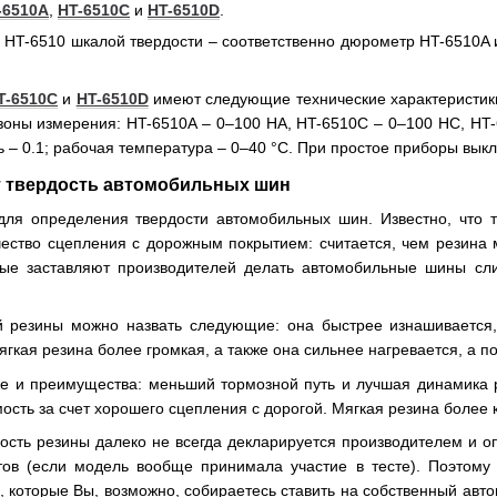
-6510A
,
HT-6510C
и
HT-6510D
.
HT-6510 шкалой твердости – соответственно дюрометр HT-6510A 
T-6510C
и
HT-6510D
имеют следующие технические характеристик
зоны измерения: HT-6510A – 0–100 HA, HT-6510C – 0–100 HC, HT-
– 0.1; рабочая температура – 0–40 °C. При простое приборы вык
 твердость автомобильных шин
я определения твердости автомобильных шин. Известно, что тв
ество сцепления с дорожным покрытием: считается, чем резина м
рые заставляют производителей делать автомобильные шины с
й резины можно назвать следующие: она быстрее изнашивается,
мягкая резина более громкая, а также она сильнее нагревается, а
же и преимущества: меньший тормозной путь и лучшая динамика
ость за счет хорошего сцепления с дорогой. Мягкая резина боле
дость резины далеко не всегда декларируется производителем и 
тов (если модель вообще принимала участие в тесте). Поэтому
, которые Вы, возможно, собираетесь ставить на собственный авт