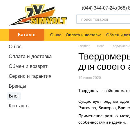
Перейти к основному контенту
(044) 344-07-24,
(068) 
Каталог
О нас
Оплата и доставка
Обмен и воз
О нас
Главная
Блог
Твердомеры 
Твердомеры
Оплата и доставка
для своего
Обмен и возврат
Сервис и гарантия
19 июня 2020
Бренды
Твердость – свойство мате
Блог
Существует ряд методов
Контакты
Роквелла, Виккерса, Брин
Применение разных метод
особенностями изделий.