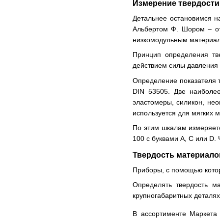
Измерение твердост
Детальнее остановимся н
Альбертом Ф. Шором – от
низкомодульным материала
Принцип определения тв
действием силы давления 
Определение показателя т
DIN 53505. Две наиболе
эластомеры, силикон, неоп
используется для мягких 
По этим шкалам измеряетс
100 с буквами А, С или D.
Твердость материало
Приборы, с помощью кото
Определять твердость м
крупногабаритных деталях
В ассортименте Маркета