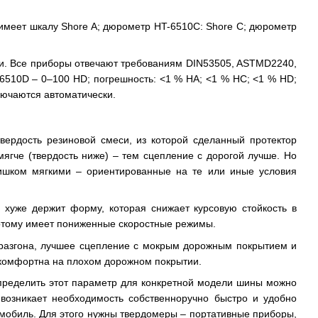
имеет шкалу Shore A; дюрометр HT-6510C: Shore С; дюрометр
и. Все приборы отвечают требованиям DIN53505, ASTMD2240,
6510D – 0–100 HD; погрешность: <1 % HA; <1 % HC; <1 % HD;
лючаются автоматически.
ердость резиновой смеси, из которой сделанный протектор
ягче (твердость ниже) – тем сцепление с дорогой лучше. Но
лишком мягкими – ориентированные на те или иные условия
 хуже держит форму, которая снижает курсовую стойкость в
 потому имеет пониженные скоростные режимы.
 разгона, лучшее сцепление с мокрым дорожным покрытием и
е комфортна на плохом дорожном покрытии.
определить этот параметр для конкретной модели шины можно
 возникает необходимость собственноручно быстро и удобно
омобиль. Для этого нужны твердомеры – портативные приборы,