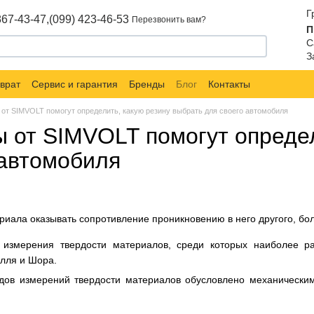
Г
867-43-47,
(099) 423-46-53
Перезвонить вам?
П
С
З
врат
Сервис и гарантия
Бренды
Блог
Контакты
от SIMVOLT помогут определить, какую резину выбрать для своего автомобиля
 от SIMVOLT помогут определ
 автомобиля
риала оказывать сопротивление проникновению в него другого, бол
 измерения твердости материалов, среди которых наиболее 
елля и Шора.
ов измерений твердости материалов обусловлено механическими