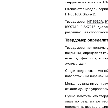
твердости материалов:
HT
Отличаются модели серии 
HT-6510D: Shore D.
Твердомеры
HT-6510A
,
H
ISO7619, JISK7215; диапа
разрешающая способность 
Твердомер определит
Твердомеры применимы дл
покрышки, определяет кач
есть ряд факторов, кото
эксплуатации.
Среди недостатков мягко
поворотах и на виражах, 
Мягкая резина имеет так
отчасти лучшую управляем
Нужно заметить, что твер
лишь по результатам тес
определять твердость шин