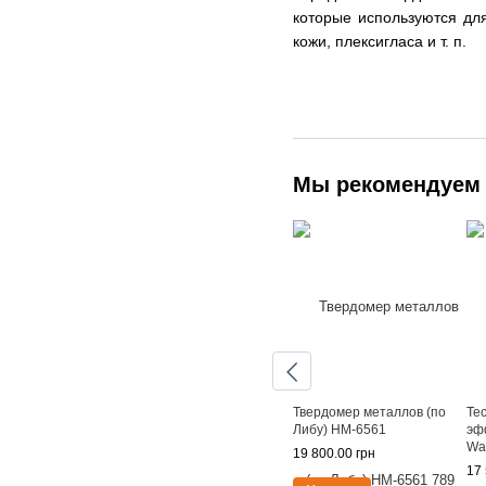
которые используются для
кожи, плексигласа и т. п.
Мы рекомендуем
Твердомер металлов (по
Те
Либу) HM-6561
эф
Wa
19 800.00 грн
17 