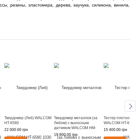
сы, резины, эластомера, дерева, каучука, силикона, винила,
Твердомер (Либ) WALCOM
Твердомер металлов (за
Тестер плотности 
HT-6580
Либом) с выносным
WALCOM HT-6510
датчиком WALCOM HM-
22 000.00 грн
15 400.00 грн
6560
19 800.00 грн