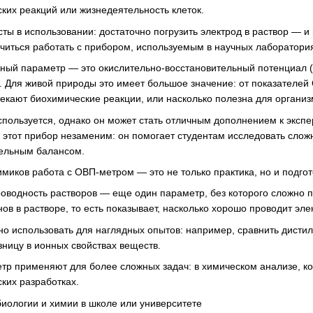
ских реакций или жизнедеятельность клеток.
 в использовании: достаточно погрузить электрод в раствор — и 
читься работать с прибором, используемым в научных лаборатория
ный параметр — это окислительно-восстановительный потенциал (О
. Для живой природы это имеет большое значение: от показателей 
текают биохимические реакции, или насколько полезна для организ
пользуется, однако он может стать отличным дополнением к экспе
е этот прибор незаменим: он помогает студентам исследовать сло
тельным балансом.
имиков работа с ОВП-метром — это не только практика, но и подго
роводность растворов — еще один параметр, без которого сложно 
ов в растворе, то есть показывает, насколько хорошо проводит элек
но использовать для наглядных опытов: например, сравнить дисти
зницу в ионных свойствах веществ.
етр применяют для более сложных задач: в химическом анализе, к
ких разработках.