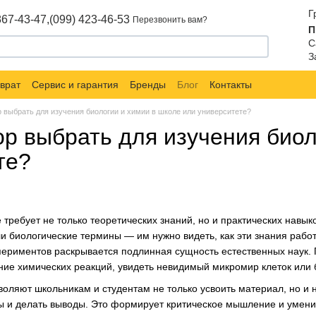
Г
867-43-47,
(099) 423-46-53
Перезвонить вам?
П
С
З
врат
Сервис и гарантия
Бренды
Блог
Контакты
р выбрать для изучения биологии и химии в школе или университете?
ор выбрать для изучения биол
те?
требует не только теоретических знаний, но и практических навык
 биологические термины — им нужно видеть, как эти знания работ
периментов раскрывается подлинная сущность естественных наук.
ие химических реакций, увидеть невидимый микромир клеток или б
ляют школьникам и студентам не только усвоить материал, но и на
зы и делать выводы. Это формирует критическое мышление и умен