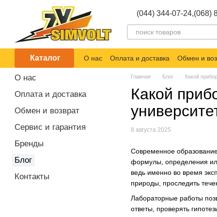
Перейти к основному контенту
(044) 344-07-24,
(068) 
Каталог
О нас
Оплата и доставка
Обмен и воз
О нас
Главная
Блог
Какой прибо
Какой приб
Оплата и доставка
университе
Обмен и возврат
Сервис и гарантия
8 августа 2025
Бренды
Современное образование 
Блог
формулы, определения или
ведь именно во время экс
Контакты
природы, проследить течен
Лабораторные работы позво
ответы, проверять гипоте