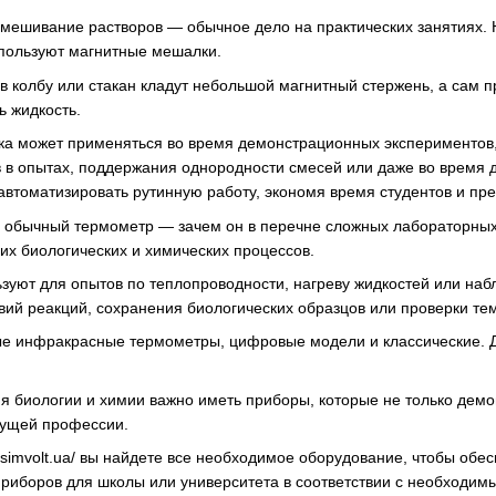
ешивание растворов — обычное дело на практических занятиях. Н
пользуют магнитные мешалки.
в колбу или стакан кладут небольшой магнитный стержень, а сам п
 жидкость.
а может применяться во время демонстрационных экспериментов, 
в опытах, поддержания однородности смесей или даже во время д
 автоматизировать рутинную работу, экономя время студентов и пр
ы, обычный термометр — зачем он в перечне сложных лабораторны
их биологических и химических процессов.
зуют для опытов по теплопроводности, нагреву жидкостей или наб
овий реакций, сохранения биологических образцов или проверки те
ные инфракрасные термометры, цифровые модели и классические.
я биологии и химии важно иметь приборы, которые не только демон
удущей профессии.
://simvolt.ua/ вы найдете все необходимое оборудование, чтобы о
риборов для школы или университета в соответствии с необходимы