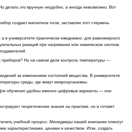
о делать это вручную неудобно, а иногда невозможно. Вот
рибор создает магнитное поле, заставляя этот стержень
а в университете практически ежедневно: для равномерного
лительных реакций при нагревании или химическом синтезе.
еподавателей.
х приборов? Но на самом деле контроль температуры —
людений за изменением состояний вещества. В университете
мпературы среды, где живут микроорганизмы.
 Для обучения удобны именно цифровые варианты — они
стрируют теоретические знания на практике, но и готовят
беспечить учебный процесс. Менеджеры нашей компании помогут
ми характеристиками, ценами и качеством. Итак, создать