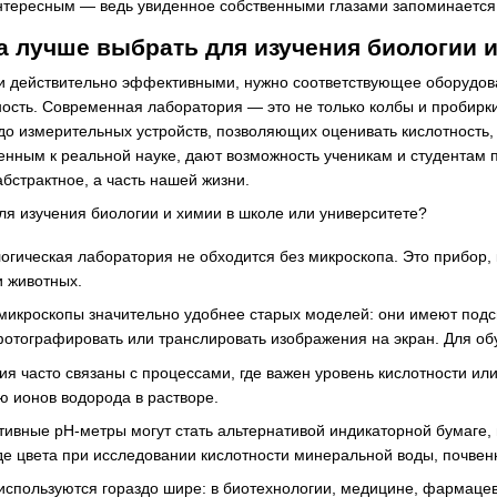
нтересным — ведь увиденное собственными глазами запоминается г
а лучше выбрать для изучения биологии 
и действительно эффективными, нужно соответствующее оборудов
сть. Современная лаборатория — это не только колбы и пробирки,
до измерительных устройств, позволяющих оценивать кислотность,
нным к реальной науке, дают возможность ученикам и студентам по
абстрактное, а часть нашей жизни.
гическая лаборатория не обходится без микроскопа. Это прибор, ко
и животных.
икроскопы значительно удобнее старых моделей: они имеют подс
отографировать или транслировать изображения на экран. Для об
я часто связаны с процессами, где важен уровень кислотности и
 ионов водорода в растворе.
тивные pH-метры могут стать альтернативой индикаторной бумаге, 
де цвета при исследовании кислотности минеральной воды, почвен
используются гораздо шире: в биотехнологии, медицине, фармаце