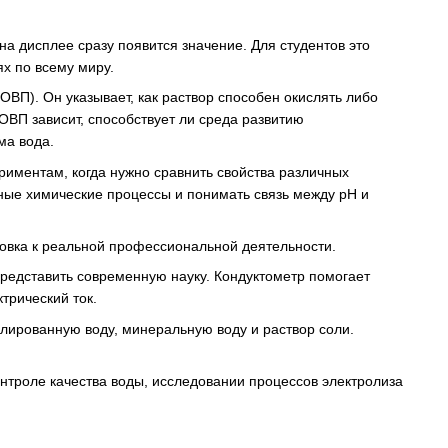
на дисплее сразу появится значение. Для студентов это
х по всему миру.
ВП). Он указывает, как раствор способен окислять либо
ОВП зависит, способствует ли среда развитию
ма вода.
риментам, когда нужно сравнить свойства различных
жные химические процессы и понимать связь между pH и
товка к реальной профессиональной деятельности.
представить современную науку. Кондуктометр помогает
трический ток.
ллированную воду, минеральную воду и раствор соли.
онтроле качества воды, исследовании процессов электролиза