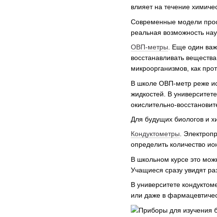
влияет на течение химиче
Современные модели просты
реальная возможность нау
ОВП-метры
. Еще один важ
восстанавливать вещества
микроорганизмов, как про
В школе ОВП-метр реже ис
жидкостей. В университет
окислительно-восстанови
Для будущих биологов и х
Кондуктометры
. Электроп
определить количество ион
В школьном курсе это мож
Учащиеся сразу увидят ра
В университете кондуктом
или даже в фармацевтичес