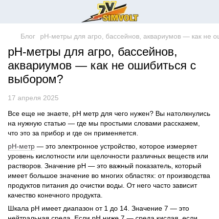
Блог
pH-метры для агро, бассейнов, аквариумов — как не 
pH-метры для агро, бассейнов,
аквариумов — как не ошибиться с
выбором?
17 апреля 2025
Все еще не знаете, рН метр для чего нужен? Вы натолкнулись
на нужную статью — где мы простыми словами расскажем,
что это за прибор и где он применяется.
рН-метр
— это электронное устройство, которое измеряет
уровень кислотности или щелочности различных веществ или
растворов. Значение pH — это важный показатель, который
имеет большое значение во многих областях: от производства
продуктов питания до очистки воды. От него часто зависит
качество конечного продукта.
Шкала pH имеет диапазон от 1 до 14. Значение 7 — это
нейтральная среда. Если рН ниже 7 — среда кислая, если