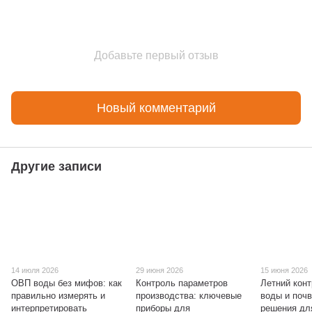
Добавьте первый отзыв
Новый комментарий
Другие записи
14 июля 2026
29 июня 2026
15 июня 2026
ОВП воды без мифов: как
Контроль параметров
Летний конт
правильно измерять и
производства: ключевые
воды и поч
интерпретировать
приборы для
решения дл