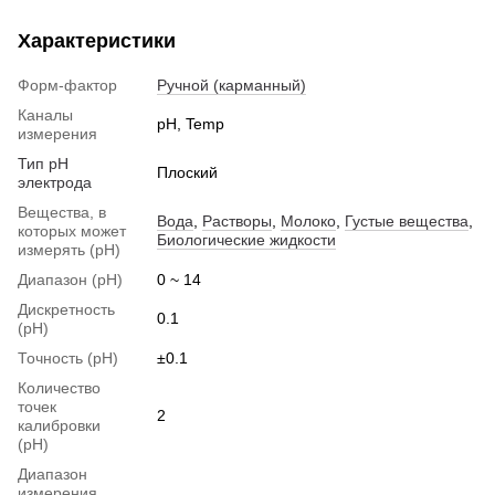
Характеристики
Форм-фактор
Ручной (карманный)
Каналы
pH, Temp
измерения
Тип pH
Плоский
электрода
Вещества, в
Вода
,
Растворы
,
Молоко
,
Густые вещества
,
которых может
Биологические жидкости
измерять (pH)
Диапазон (pH)
0 ~ 14
Дискретность
0.1
(pH)
Точность (pH)
±0.1
Количество
точек
2
калибровки
(pH)
Диапазон
измерения