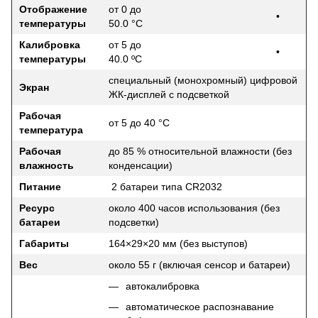
Отображение
от 0 до
•
температуры
50.0 °C
Калибровка
от 5 до
•
температуры
40.0 ºC
специальный (монохромный) цифровой
Экран
ЖК-дисплей с подсветкой
Рабочая
от 5 до 40 °C
температура
Рабочая
до 85 % относительной влажности (без
влажность
конденсации)
Питание
2 батареи типа CR2032
Ресурс
около 400 часов использования (без
батареи
подсветки)
Габариты
164×29×20 мм (без выступов)
Вес
около 55 г (включая сенсор и батареи)
автокалибровка
автоматическое распознавание