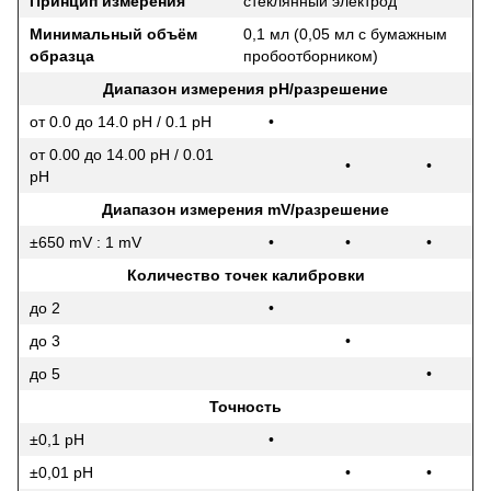
Принцип измерения
стеклянный электрод
Минимальный объём
0,1 мл (0,05 мл с бумажным
образца
пробоотборником)
Диапазон измерения pH/разрешение
от 0.0 до 14.0 pH / 0.1 pH
•
от 0.00 до 14.00 pH / 0.01
•
•
pH
Диапазон измерения mV/разрешение
±650 mV : 1 mV
•
•
•
Количество точек калибровки
до 2
•
до 3
•
до 5
•
Точность
±0,1 pH
•
±0,01 pH
•
•