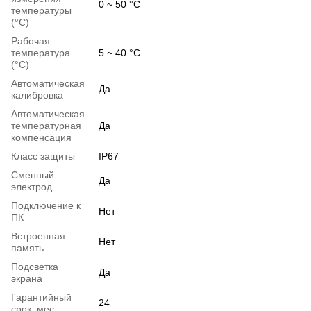
0 ~ 50 °C
температуры
(°C)
Рабочая
температура
5 ~ 40 °C
(°C)
Автоматическая
Да
калибровка
Автоматическая
температурная
Да
компенсация
Класс защиты
IP67
Сменный
Да
электрод
Подключение к
Нет
ПК
Встроенная
Нет
память
Подсветка
Да
экрана
Гарантийный
24
срок, мес.