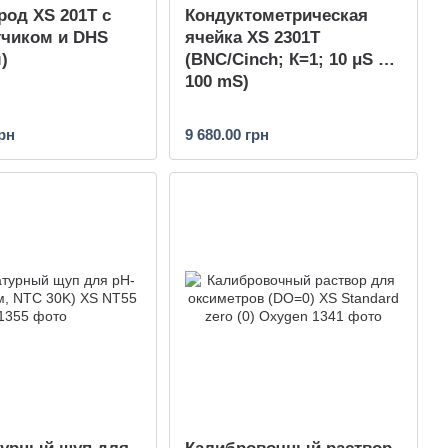
род XS 201T с
Кондуктометрическая
тчиком и DHS
ячейка XS 2301T
)
(BNC/Cinch; К=1; 10 μS …
100 mS)
грн
9 680.00 грн