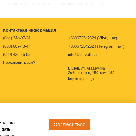
о количества растворенных твердых веществ (TDS),
Контактная информация
(044) 344-07-24
+380672342324 (Viber, чат)
(068) 867-43-47
+380672342324 (Telegram, чат)
(099) 423-46-53
info@simvolt.ua
Перезвонить вам?
г. Киев, ул. Академика
Заболотного, 150, ком. 153
Карта проезда
имальной
Согласиться
 дать
лашение
.