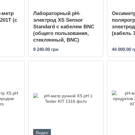
-метр
Лабораторный pH-
Оксимет
201T (с
электрод XS Sensor
полярог
Standard с кабелем BNC
электрод
(общего пользования,
(кабель 
стеклянный, BNC)
9 240.00 грн
44 000.00 
Видео