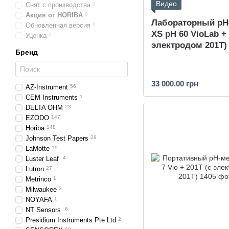
Видео
Снят с производства
0
Акция от HORIBA
0
Лабораторный pH
Обновленная версия
0
XS pH 60 VioLab + 
Уценка
0
электродом 201T)
Бренд
33 000.00 грн
AZ-Instrument
56
CEM Instruments
1
DELTA OHM
23
EZODO
147
Horiba
148
Johnson Test Papers
28
LaMotte
19
Luster Leaf
4
Lutron
27
Metrinco
1
Milwaukee
3
NOYAFA
1
NT Sensors
6
Presidium Instruments Pte Ltd
2