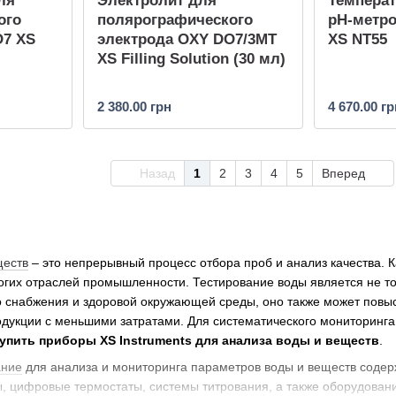
ля
Электролит для
Темпера
ого
полярографического
pH-метро
O7 XS
электрода OXY DO7/3MT
XS NT55
XS Filling Solution (30 мл)
2 380.00 грн
4 670.00 гр
Назад
1
2
3
4
5
Вперед
ществ
– это непрерывный процесс отбора проб и анализ качества. 
огих отраслей промышленности. Тестирование воды является не т
о снабжения и здоровой окружающей среды, оно также может пов
одукции с меньшими затратами. Для систематического мониторинг
упить приборы XS Instruments для анализа воды и веществ
.
ание
для анализа и мониторинга параметров воды и веществ содерж
, цифровые термостаты, системы титрования, а также оборудовани