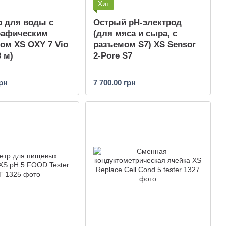
Хит
р для воды с
Острый pH-электрод
рафическим
(для мяса и сыра, с
ом XS OXY 7 Vio
разъемом S7) XS Sensor
3 м)
2-Pore S7
грн
7 700.00 грн