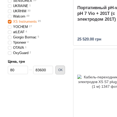
SENSOREX
10
UKRAINE
1
Портативный pH-
UKRHIM
30
pH 7 Vio + 201T (с
Walcom
49
электродом 201T)
XS Instruments
95
YOCHEM
27
atLEAF
4
Giorgio Bormac
5
25 520.00 грн
Ypioneer
4
OTAVA
1
OxyGuard
2
Цена, грн
От Цена, грн
До Цена, грн
OK