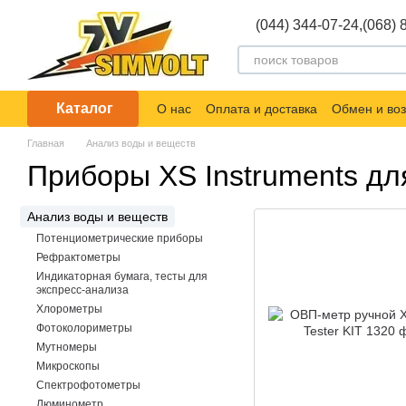
Перейти к основному контенту
(044) 344-07-24,
(068) 
Каталог
О нас
Оплата и доставка
Обмен и воз
Главная
Анализ воды и веществ
Приборы XS Instruments дл
Анализ воды и веществ
Потенциометрические приборы
Рефрактометры
Индикаторная бумага, тесты для
экспресс-анализа
Хлорометры
Фотоколориметры
Мутномеры
Микроскопы
Спектрофотометры
Люминометр