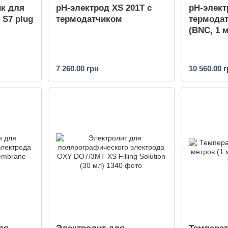
ик для
pH-электрод XS 201T с
pH-элект
 S7 plug
термодатчиком
термода
(BNC, 1 м
7 260.00 грн
10 560.00 