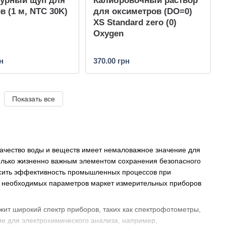
турный щуп для
Калибровочный раствор
в (1 м, NTC 30K)
для оксиметров (DO=0)
XS Standard zero (0)
Oxygen
н
370.00 грн
Показать все
Качество воды и веществ имеет немаловажное значение для
олько жизненно важным элементом сохранения безопасного
ысить эффективность промышленных процессов при
а необходимых параметров маркет измерительных приборов
ит широкий спектр приборов, таких как спектрофотометры,
е для электрохимического анализа, например,