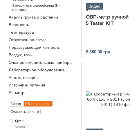
Измерители хлорофилла (N-
Видео
тестеры)
ОВП-метр ручной
Анализ грунта и растений
5 Tester KIT
Влажность
Температура
Окружающая среда
Неразрушающий контроль
9 380.00 грн
Воздух, газы
Электроизмерительные приборы
Лабораторное оборудование
Автоматизация
Источники питания
Ph-метры
Бренд:
XS Instruments
Очистить фильтр
Хит
4
Акция
0