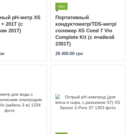
Хит
вный pH-метр XS
Портативный
 + 201T (с
кондуктометр/TDS-метр/
ом 201T)
солемер XS Cond 7 Vio
Complete Kit (с ячейкой
2301T)
грн
26 400.00 грн