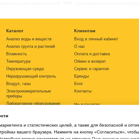
змерители для измерения рН, ОВП, проводимости/солености/общег
 (DO) и температуры.
Каталог
Клиентам
Анализ воды и веществ
Вход в личный кабинет
Анализ грунта и растений
О нас
Влажность
Оплата и доставка
Температура
Обмен и возврат
Окружающая среда
Сервис и гарантия
Неразрушающий контроль
Бренды
Воздух, газы
Блог
Электроизмерительные
Контакты
приборы
Лабораторное оборудование
Мы в соцсетях
Автоматизация
ости
Источники питания
маркетинга и статистических целей, а также для безопасной и опт
Ph-метры
тройках вашего браузера. Нажмите на кнопку «Согласиться», чтобы
 Подробнее можно ознакомиться на странице
Пользовательское сог