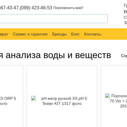
Г
867-43-47,
(099) 423-46-53
Перезвонить вам?
П
С
З
врат
Сервис и гарантия
Бренды
Блог
Контакты
я анализа воды и веществ
Со