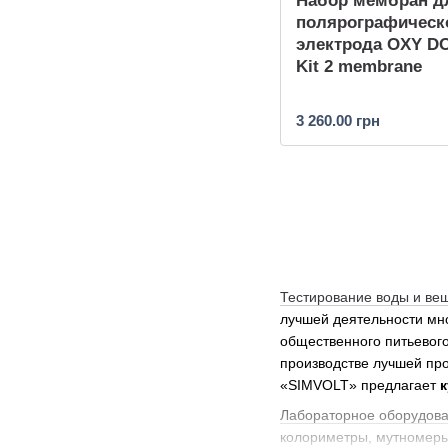
Набор мембран д
полярографическ
электрода OXY D
Kit 2 membrane
3 260.00 грн
Тестирование воды и ве
лучшей деятельности мн
общественного питьевог
производстве лучшей пр
«SIMVOLT» предлагает
к
Лабораторное оборудов
колориметры, мутномеры