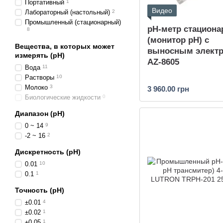
Портативный
1
Видео
Лабораторный (настольный)
2
Промышленный (стационарный)
pH-метр стацион
8
(монитор pH) с
Вещества, в которых может
выносным элект
измерять (pH)
AZ-8605
Вода
11
Растворы
10
Молоко
3
3 960.00 грн
Биологические жидкости
0
Диапазон (pH)
0 ~ 14
9
-2 ~ 16
2
Дискретность (pH)
0.01
10
0.1
1
Точность (pH)
±0.01
4
±0.02
1
±0.05
1