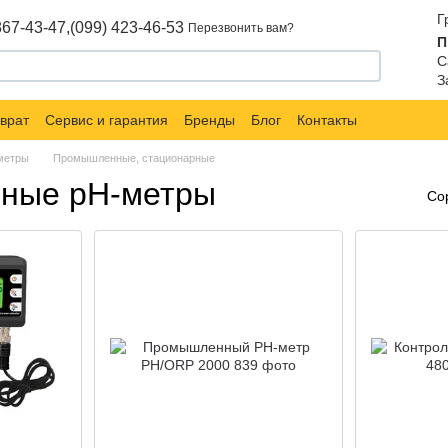
Г
867-43-47,
(099) 423-46-53
Перезвонить вам?
П
С
З
врат
Сервис и гарантия
Бренды
Блог
Контакты
метры
Промышленные, стационарные
ные рН-метры
Со