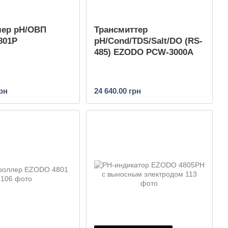
лер рН/ОВП
Трансмиттер
801Р
pH/Cond/TDS/Salt/DO (RS-
485) EZODO PCW-3000A
грн
24 640.00 грн