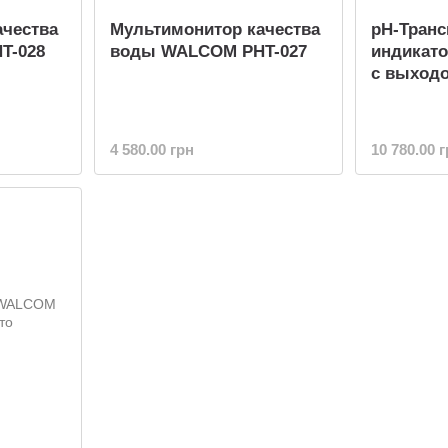
ачества
Мультимонитор качества
рН-Транс
T-028
воды WALCOM PHT-027
индикат
с выход
4 580.00 грн
10 780.00 