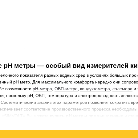
рН метры — особый вид измерителей ки
елочного показателя разных водных сред в условиях большых про
нный рН метр. Для максимального комфорта нередко они сопро
ебе возможности
рН-метра
,
ОВП-метра
,
кондуктометра
,
солемера
и 
и, поскольку рН, ОВП, температура и электропроводность являютс
 Систематический анализ этих параметров позволяет сократить вр
еспечивает соответствие производственного процесса необходимы
в «SIMVOLT» Вы можете
купить рН метры промышленные
и стац
спользуют в таких отраслях, как:
енность.