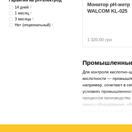
Гарантия на pH-электрод
Монитор pH-метр
14 дней
2
WALCOM KL-025
1 месяц
1
3 месяца
1
Нет (опциональный)
1
1 320.00 грн
Промышленные 
Для контроля кислотно-щ
кислотности — промышле
например, сочетают в с
условиях промышленност
процессов производства.
износу оборудования, об
измерительных приборо
Промышленные рН метры и
Химическая промышл