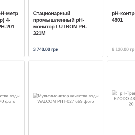
H-метр
Стационарный
pН-конт
р) 4-
промышленный pH-
4801
H-201
монитор LUTRON PH-
321M
3 740.00 грн
6 120.00 гр