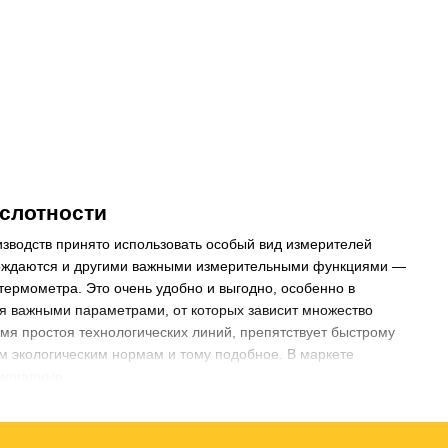
слотности
изводств принято использовать особый вид измерителей
вождаются и другими важными измерительными функциями —
термометра. Это очень удобно и выгодно, особенно в
я важными параметрами, от которых зависит множество
емя простоя технологических линий, препятствует быстрому
м экологическим нормам и тому подобное. В маркете
ионарные.