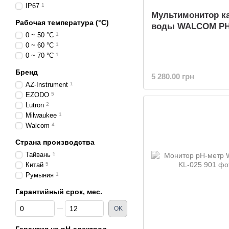
IP67
1
Мультимонитор к
Рабочая температура (°C)
воды WALCOM PH
0 ~ 50 °C
1
0 ~ 60 °C
1
0 ~ 70 °C
1
Бренд
5 280.00 грн
AZ-Instrument
1
EZODO
5
Lutron
2
Milwaukee
1
Walcom
4
Страна производства
Тайвань
5
Китай
5
Румыния
1
Гарантийный срок, мес.
От Гарантийный срок, мес.
До Гарантийный срок, мес.
OK