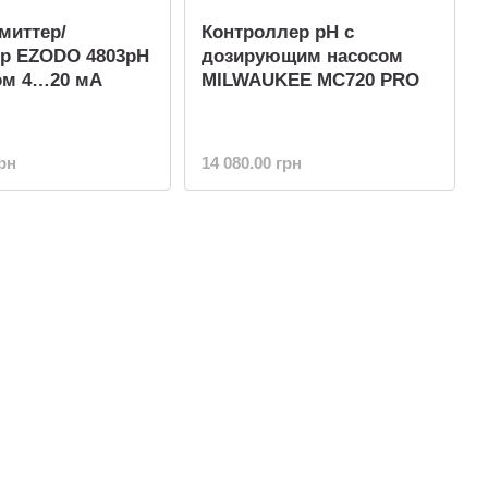
миттер/
Контроллер pH с
ор EZODO 4803рH
дозирующим насосом
ом 4…20 мА
MILWAUKEE MC720 PRO
грн
14 080.00 грн