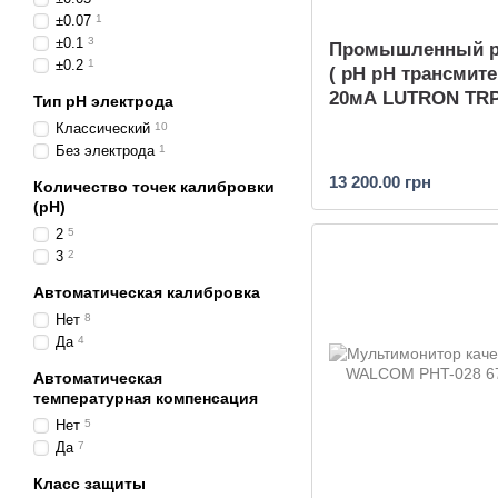
±0.07
1
±0.1
3
Промышленный p
±0.2
1
( pH pH трансмите
20мА LUTRON TRP
Тип pH электрода
Классический
10
Без электрода
1
13 200.00 грн
Количество точек калибровки
(pH)
2
5
3
2
Автоматическая калибровка
Нет
8
Да
4
Автоматическая
температурная компенсация
Нет
5
Да
7
Класс защиты