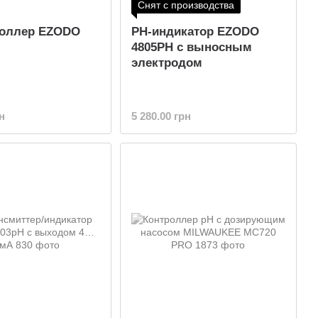
Снят с производства
роллер EZODO
РН-индикатор EZODO
4805PH с выносным
электродом
н
5 280.00 грн