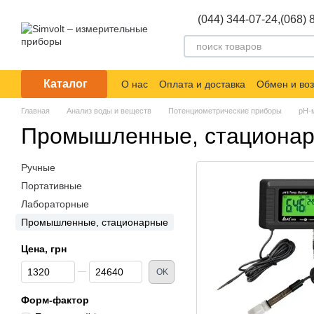
Перейти к основному контенту
(044) 344-07-24,
(068) 
Каталог
О нас
Оплата и доставка
Обмен и воз
Главная
Анализ воды и веществ
Потенциометрические приборы
pH-
Промышленные, стационар
Ручные
Портативные
Лабораторные
Промышленные, стационарные
Цена, грн
От Цена, грн
До Цена, грн
OK
Форм-фактор