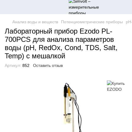
Анализ воды и веществ
Потенциометрические приборы
pH
Лабораторный прибор Ezodo PL-
700PCS для анализа параметров
воды (рН, RedOx, Cond, TDS, Salt,
Temp) с мешалкой
Артикул:
852
Оставить отзыв