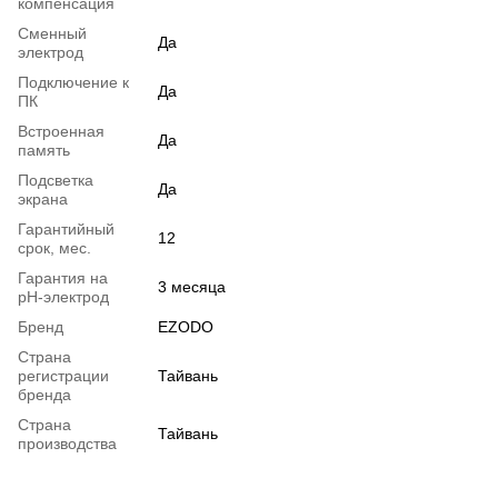
компенсация
Сменный
Да
электрод
Подключение к
Да
ПК
Встроенная
Да
память
Подсветка
Да
экрана
Гарантийный
12
срок, мес.
Гарантия на
3 месяца
pH-электрод
Бренд
EZODO
Страна
регистрации
Тайвань
бренда
Страна
Тайвань
производства