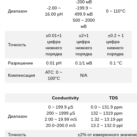
-200 мВ
-2.00 ~
-199.9 ~
Диапазон
0 ~ 110°С
16.00 pH
499.9 мВ
500 ~ 2000
мВ
±0.01+1
±2+1
±0.2 + 1
цифра
цифра
цифра
Точность
нижнего
нижнего
нижнего
порядка
порядка
порядка
Разрешение
0.01 рН
0.1/1 мВ
0.1 °С
АТС: 0 ~
Компенсация
N/A
100°С
Conductivity
TDS
0 ~ 199.9 µS
0.0 ~ 131.9 ppm
200 ~ 1999 µS
132 ~ 1319 ppm
Диапазон
2.00 ~ 19.99 mS
1.32 ~ 13.19 ppt
20.0~200.0 mS
13.2 ~ 132.0 ppt
Точность
±2% от измеренного значени