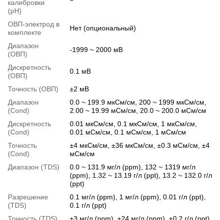
калибровки
(pH)
ОВП-электрод в
Нет (опциональный)
комплекте
Диапазон
-1999 ~ 2000 мВ
(ОВП)
Дискретность
0.1 мВ
(ОВП)
Точность (ОВП)
±2 мВ
Диапазон
0.0 ~ 199.9 мкСм/см, 200 ~ 1999 мкСм/см,
(Cond)
2.00 ~ 19.99 мСм/см, 20.0 ~ 200.0 мСм/см
Дискретность
0.01 мкСм/см, 0.1 мкСм/см, 1 мкСм/см,
(Cond)
0.01 мСм/см, 0.1 мСм/см, 1 мСм/см
Точность
±4 мкСм/см, ±36 мкСм/см, ±0.3 мСм/см, ±4
(Cond)
мСм/см
Диапазон (TDS)
0.0 ~ 131.9 мг/л (ppm), 132 ~ 1319 мг/л
(ppm), 1.32 ~ 13.19 г/л (ppt), 13.2 ~ 132.0 г/л
(ppt)
Разрешение
0.1 мг/л (ppm), 1 мг/л (ppm), 0.01 г/л (ppt),
(TDS)
0.1 г/л (ppt)
Точность (TDS)
±3 мг/л (ppm), ±24 мг/л (ppm), ±0.2 г/л (ppt),