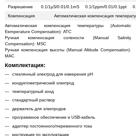
Разрешение
0.1/1µS/0.01/0.1mS
0.1/1ppm/0.01/0.1ppt
0
Компенсация
Автоматическая компенсация температу
Автоматическая компенсация температуры (Аutomatic
Еemperature Сompensation): АТС
Ручная компенсация солености (Manual Salinity
Compensation): MSC
Ручная компенсация высоты (Manual Altitude Compensation):
MAC
Комплектация:
стеклянный электрод для измерения pH
кондуктометрический электрод
температурный зонд
стандартный раствор
держатель для электродов
программное обеспечение и USB-кабель
адаптер постоянного/переменного тока
инструкция по эксплуатации