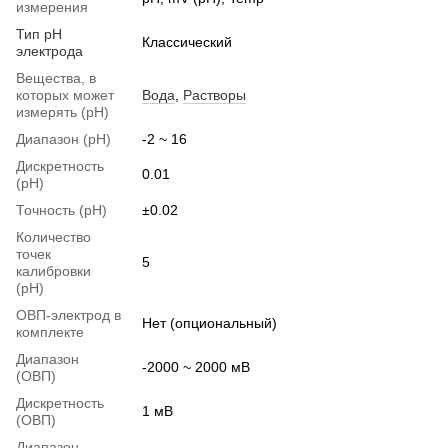
измерения
Тип pH
Классический
электрода
Вещества, в
которых может
Вода
,
Растворы
измерять (pH)
Диапазон (pH)
-2 ~ 16
Дискретность
0.01
(pH)
Точность (pH)
±0.02
Количество
точек
5
калибровки
(pH)
ОВП-электрод в
Нет (опциональный)
комплекте
Диапазон
-2000 ~ 2000 мВ
(ОВП)
Дискретность
1 мВ
(ОВП)
Диапазон