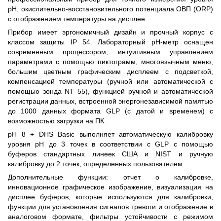
рН, окислительно-восстановительного потенциала ОВП (ORP)
с отображением температуры на дисплее.
Прибор имеет эргономичный дизайн и прочный корпус с
классом защиты IP 54. Лабораторный pH-метр оснащен
современным процессором, интуитивным управлением
параметрами с помощью пиктограмм, многоязычным меню,
большим цветным графическим дисплеем с подсветкой,
компенсацией температуры (ручной или автоматической с
помощью зонда NT 55), функцией ручной и автоматической
регистрации данных, встроенной энергонезависимой памятью
до 1000 данных формата GLP (с датой и временем) с
возможностью загрузки на ПК.
pH 8 + DHS Basic выполняет автоматическую калибровку
уровня pH до 3 точек в соответствии с GLP с помощью
буферов стандартных линеек США и NIST и ручную
калибровку до 2 точек, определенных пользователем.
Дополнительные функции: отчет о калибровке,
инновационное графическое изображение, визуализация на
дисплее буферов, которые используются для калибровки,
функции для установления сигналов тревоги и отображение в
аналоговом формате, фильтры устойчивости с режимом