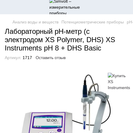
Анализ воды и веществ
Потенциометрические приборы
pH
Лабораторный pH-метр (с
электродом XS Polymer, DHS) XS
Instruments pH 8 + DHS Basic
Артикул:
1717
Оставить отзыв