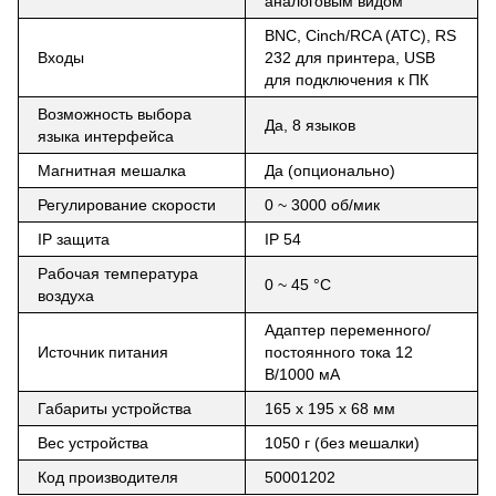
аналоговым видом
BNC, Cinch/RCA (ATC), RS
Входы
232 для принтера, USB
для подключения к ПК
Возможность выбора
Да, 8 языков
языка интерфейса
Магнитная мешалка
Да (опционально)
Регулирование скорости
0 ~ 3000 об/мик
IP защита
IP 54
Рабочая температура
0 ~ 45 °C
воздуха
Адаптер переменного/
Источник питания
постоянного тока 12
В/1000 мА
Габариты устройства
165 х 195 х 68 мм
Вес устройства
1050 г (без мешалки)
Код производителя
50001202