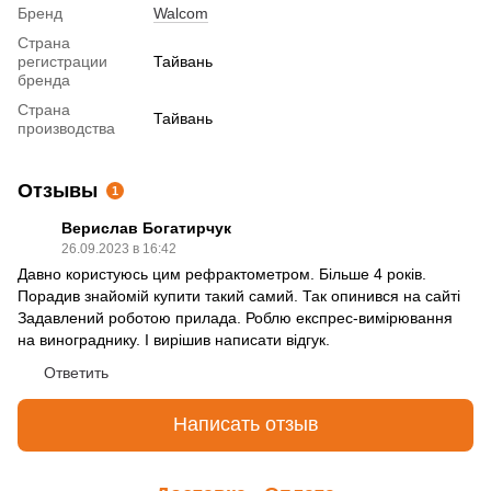
Бренд
Walcom
Страна
регистрации
Тайвань
бренда
Страна
Тайвань
производства
Отзывы
1
Верислав Богатирчук
26.09.2023 в 16:42
Давно користуюсь цим рефрактометром. Більше 4 років.
Порадив знайомій купити такий самий. Так опинився на сайті
Задавлений роботою прилада. Роблю експрес-вимірювання
на винограднику. І вирішив написати відгук.
Ответить
Написать отзыв