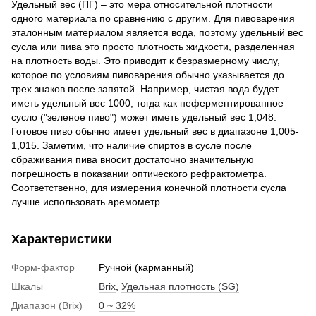
Удельный вес (ПГ) – это мера относительной плотности
одного материала по сравнению с другим. Для пивоварения
эталонным материалом является вода, поэтому удельный вес
сусла или пива это просто плотность жидкости, разделенная
на плотность воды. Это приводит к безразмерному числу,
которое по условиям пивоварения обычно указывается до
трех знаков после запятой. Например, чистая вода будет
иметь удельный вес 1000, тогда как неферментированное
сусло ("зеленое пиво") может иметь удельный вес 1,048.
Готовое пиво обычно имеет удельный вес в диапазоне 1,005-
1,015. Заметим, что наличие спиртов в сусле после
сбраживания пива вносит достаточно значительную
погрешность в показании оптического рефрактометра.
Соответственно, для измерения конечной плотности сусла
лучше использовать аремометр.
Характеристики
Форм-фактор
Ручной (карманный)
Шкалы
Brix
,
Удельная плотность (SG)
Диапазон (Brix)
0 ~ 32%