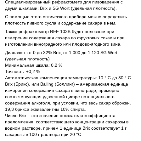
Специализированный рефрактометр для пивоварения с
двумя шкалами: Brix и SG Wort (удельная плотность).
С помощью этого оптического прибора можно определить
плотность пивного сусла и содержание сахара в нем.
Также рефрактометр REF 103B будет полезным при
измерении содержания сахара во фруктовых соках и при
изготовлении виноградного или плодово-ягодного вина.
Диапазон: от 0 до 32% Brix, от 1.000 до 1.120 SG Wort
(удельная плотность)
Минимальная шкала: 0,2 %
Точность: ±0,2 %
Автоматическая компенсация температуры: 10 ° С до 30 ° С
Brix (Брикс), или Balling (Боллинг) – американская единица
измерения содержания сахара в винограде, примерно
соответствующая удвоенной цифре потенциального
содержания алкоголя, при условии, что весь сахар сброжен.
19,3 брикса эквивалентны 10% спирта.
Число Brix – это значение показателя коэффициента
преломления, соответствующего концентрации сахарозы в
водном растворе, причем 1 единица Brix соответствует 1 г
сахарозы в 100 г раствора при 20 °С.