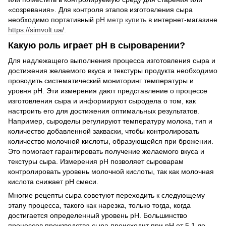
«созревания». Для контроля этапов изготовления сыра
необходимо портативный
рН метр купить
в интернет-магазине
https://simvolt.ua/
.
Какую роль играет рН в сыроварении?
Для надлежащего выполнения процесса изготовления сыра и
достижения желаемого вкуса и текстуры продукта необходимо
проводить систематический мониторинг температуры и
уровня рН. Эти измерения дают представление о процессе
изготовления сыра и информируют сыродела о том, как
настроить его для достижения оптимальных результатов.
Например, сыроделы регулируют температуру молока, тип и
количество добавленной закваски, чтобы контролировать
количество молочной кислоты, образующейся при брожении.
Это помогает гарантировать получение желаемого вкуса и
текстуры сыра. Измерения рН позволяет сыроварам
контролировать уровень молочной кислоты, так как молочная
кислота снижает рН смеси.
Многие рецепты сыра советуют переходить к следующему
этапу процесса, такого как нарезка, только тогда, когда
достигается определенный уровень рН. Большинство
процессов производства сыра происходит при рН от 5,1 до