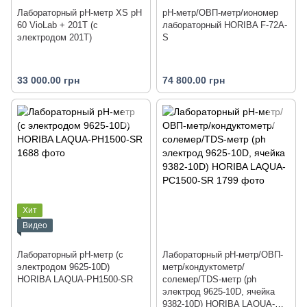
Лабораторный pH-метр XS pH
pH-метр/ОВП-метр/иономер
60 VioLab + 201T (с
лабораторный HORIBA F-72A-
электродом 201T)
S
33 000.00 грн
74 800.00 грн
Хит
Видео
Лабораторный pH-метр (с
Лабораторный pH-метр/ОВП-
электродом 9625-10D)
метр/кондуктометр/
HORIBA LAQUA-PH1500-SR
солемер/TDS-метр (ph
электрод 9625-10D, ячейка
9382-10D) HORIBA LAQUA-