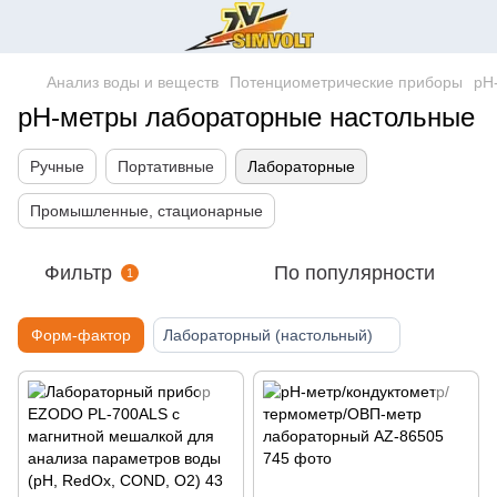
Анализ воды и веществ
Потенциометрические приборы
pH
pH-метры лабораторные настольные
Ручные
Портативные
Лабораторные
Промышленные, стационарные
Фильтр
По популярности
1
Форм-фактор
Лабораторный (настольный)