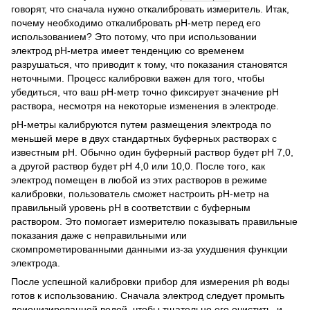
говорят, что сначала нужно откалибровать измеритель. Итак,
почему необходимо откалибровать рН-метр перед его
использованием? Это потому, что при использовании
электрод рН-метра имеет тенденцию со временем
разрушаться, что приводит к тому, что показания становятся
неточными. Процесс калибровки важен для того, чтобы
убедиться, что ваш pH-метр точно фиксирует значение рН
раствора, несмотря на некоторые изменения в электроде.
pH-метры калибруются путем размещения электрода по
меньшей мере в двух стандартных буферных растворах с
известным pH. Обычно один буферный раствор будет рН 7,0,
а другой раствор будет рН 4,0 или 10,0. После того, как
электрод помещен в любой из этих растворов в режиме
калибровки, пользователь сможет настроить рН-метр на
правильный уровень pH в соответствии с буферным
раствором. Это помогает измерителю показывать правильные
показания даже с неправильными или
скомпрометированными данными из-за ухудшения функции
электрода.
После успешной калибровки прибор для измерения ph воды
готов к использованию. Сначала электрод следует промыть
деионизированной водой, чтобы тщательно его очистить, и