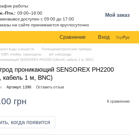
рафик работы:
н.-Птн.:
09:00–18:00
Мой заказ
амовывоз доступен с 09:00 до 17:00
аказы на сайте принимаются круглосуточно
Сравнение
Вход
Укр
Рус
нализ воды и веществ
Потенциометрические приборы
, ОВП, ячейки, термощупы
pH-электроды
проникающий SENSOREX PH2200 (Ultem®, кабель 1 м, BNC)
ктрод проникающий SENSOREX PH2200
, кабель 1 м, BNC)
ии
Артикул: 1396
Оставить отзыв
.00 грн
К сравнению
ть, когда появится