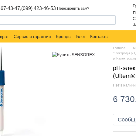
Г
867-43-47,
(099) 423-46-53
Перезвонить вам?
П
С
З
врат
Сервис и гарантия
Бренды
Блог
Контакты
Главная
А
Электроды pH
pH-электрод 
pH-эле
(Ultem®
Нет в налич
6 730
Сообщи