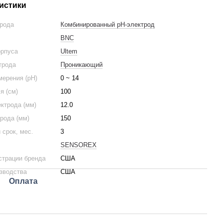
истики
трода
Комбинированный pH-электрод
BNC
орпуса
Ultem
трода
Проникающий
ерения (pH)
0 ~ 14
я (см)
100
ктрода (мм)
12.0
рода (мм)
150
 срок, мес.
3
SENSOREX
страции бренда
США
зводства
США
Оплата