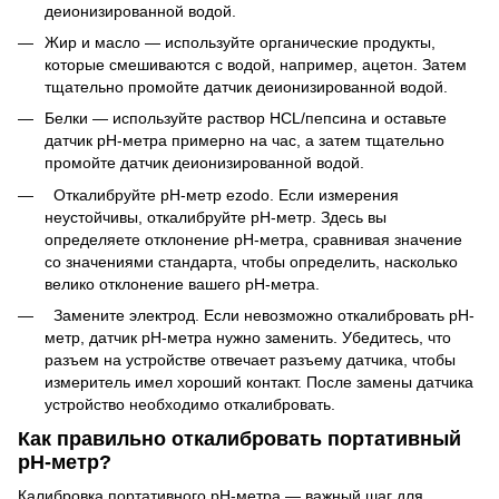
деионизированной водой.
Жир и масло — используйте органические продукты,
которые смешиваются с водой, например, ацетон. Затем
тщательно промойте датчик деионизированной водой.
Белки — используйте раствор HCL/пепсина и оставьте
датчик рН-метра примерно на час, а затем тщательно
промойте датчик деионизированной водой.
Откалибруйте рН-метр ezodo. Если измерения
неустойчивы, откалибруйте рН-метр. Здесь вы
определяете отклонение pH-метра, сравнивая значение
со значениями стандарта, чтобы определить, насколько
велико отклонение вашего pH-метра.
Замените электрод. Если невозможно откалибровать pH-
метр, датчик pH-метра нужно заменить. Убедитесь, что
разъем на устройстве отвечает разъему датчика, чтобы
измеритель имел хороший контакт. После замены датчика
устройство необходимо откалибровать.
Как правильно откалибровать портативный
рН-метр?
Калибровка портативного рН-метра — важный шаг для