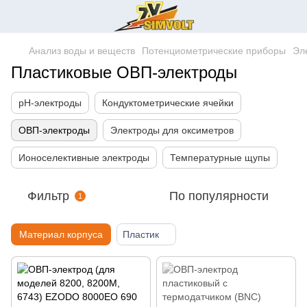
Анализ воды и веществ
Потенциометрические приборы
Эл
Пластиковые ОВП-электроды
pH-электроды
Кондуктометрические ячейки
ОВП-электроды
Электроды для оксиметров
Ионоселективные электроды
Температурные щупы
Фильтр
По популярности
1
Материал корпуса
Пластик